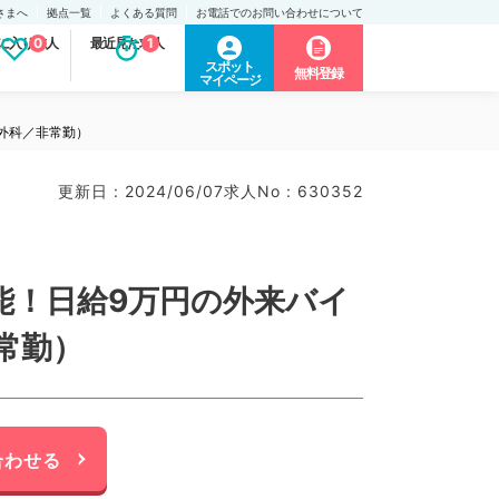
さまへ
拠点一覧
よくある質問
お電話でのお問い合わせについて
に入り求人
0
最近見た求人
1
スポット
無料登録
マイページ
外科／非常勤）
更新日 : 2024/06/07
求人No : 630352
能！日給9万円の外来バイ
常勤）
合わせる