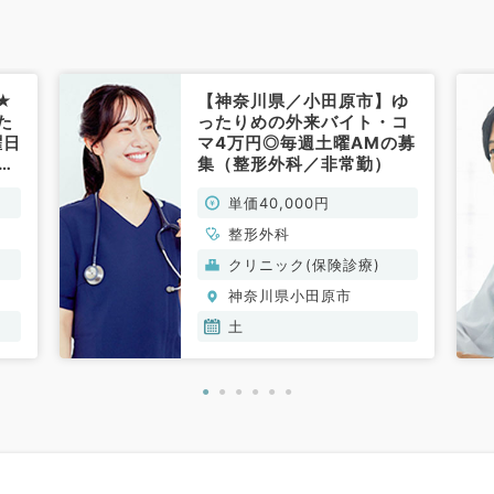
★
【神奈川県／小田原市】ゆ
た
ったりめの外来バイト・コ
曜日
マ4万円◎毎週土曜AMの募
の
集（整形外科／非常勤）
整
単価40,000円
整形外科
クリニック(保険診療)
神奈川県小田原市
土