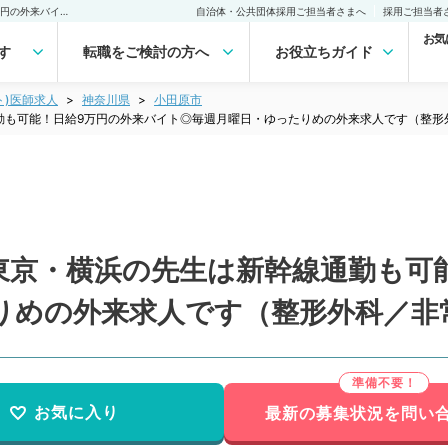
【神奈川県／小田原市】東京・横浜の先生は新幹線通勤も可能！日給9万円の外来バイト◎毎週月曜日・ゆったりめの外来求人です（整形外科／非常勤）非常勤(アルバイト)の求人｜医師の求人・転職・アルバイトは【マイナビDOCTOR】
自治体・公共団体採用ご担当者さまへ
採用ご担当者
お気
す
転職をご検討の方へ
お役立ちガイド
ト)医師求人
神奈川県
小田原市
勤も可能！日給9万円の外来バイト◎毎週月曜日・ゆったりめの外来求人です（整形
東京・横浜の先生は新幹線通勤も可
りめの外来求人です（整形外科／非
お気に入り
最新の募集状況を問い