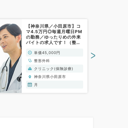
【神奈川県／小田原市】コ
マ4.5万円◎毎週月曜日PM
の勤務／ゆったりめの外来
バイトの求人です！（整形
外科／非常勤）
>
単価45,000円
整形外科
クリニック(保険診療)
神奈川県小田原市
月