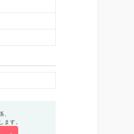
係、
します。