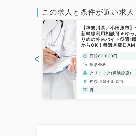
この求人と条件が近い求人
／小田原市】平
【神奈川県／小田原市】
仕事◎毎週金曜
新幹線利用相談可★ゆっ
万円の日勤バイ
りめの外来バイト◎週1
科／非常勤）
からOK！毎週月曜日AM
勤務◎日給8～10万円（
<
00円
日給80,000円
形外科／非常勤）
整形外科
般）
クリニック(保険診療)
小田原市
神奈川県小田原市
月