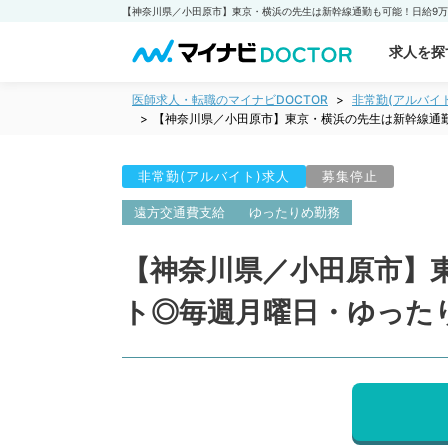
求人を探
医師求人・転職のマイナビDOCTOR
非常勤(アルバイ
【神奈川県／小田原市】東京・横浜の先生は新幹線通
非常勤(アルバイト)求人
募集停止
遠方交通費支給
ゆったりめ勤務
【神奈川県／小田原市】
ト◎毎週月曜日・ゆった