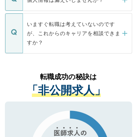
■応募殺到を避けるため 人気のある医療機
たとしても、ご本人が納得しない限り、内
関を公にしてしまうと、応募が殺到する場
定を承諾する必要はありません。内定先へ
個人情報が漏えいすることはありませんの
合があります。 選考を効率よく行うため
の辞退の連絡はキャリアパートナーが行い
で、ご安心ください。当サイトからの登録
いますぐ転職は考えていないのです
に、医療機関が求める条件に合った人材の
ますので、ご安心ください。
などで収集したご登録者様の個人情報は、
が、これからのキャリアを相談できま
みを人材紹介会社に依頼するケースが増え
ご本人のキャリアアップおよび転職活動の
ています。
すか？
支援を目的に使用いたします。お預かりし
ているすべての個人データはご本人の許可
お気軽にご相談ください。先生専任のキャ
なく、医療機関側に開示したり、第三者に
リアパートナーが将来のご希望などをおう
提供することは一切ありません。また弊社
かがいして、現在の医療機関の状況や紹介
転職成功の秘訣は
は、個人情報の取り扱いについての厳密な
経験をまじえながら、適切なアドバイスを
管理基準を満たした事業者のみに付与され
「非公開求人」
させていただきます。すぐにご転職をされ
る、プライバシーマークを取得済みです。
ない方には、長期的なサポートが可能です
ご登録いただいた個人情報は、SSL（デー
ので、まずはご登録ください。
タ暗号化）によって保護されていますの
で、機密保持に関してもご安心ください。