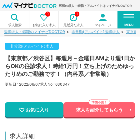
医師の求人・転職・アルバイトはマイナビDOCTOR
0
1
MENU
お気に入り求人
最近見た求人
マイページ
求人検索
医師求人・転職のマイナビDOCTOR
非常勤(アルバイト)医師求人
東京都
非常勤(アルバイト)求人
【東京都／渋谷区】毎週月～金曜日AMより週1日か
らOKの往診求人！時給1万円！立ち上げのためゆっ
たりめのご勤務です！（内科系／非常勤）
更新日 : 2022/06/07
求人No : 630347
お気に入り
求人を紹介してもらう
求人詳細