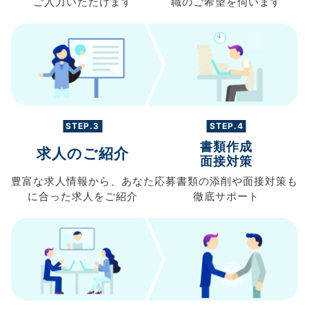
ご入力
いただけます
職の
ご希望を伺います
STEP.3
STEP.4
書類作成
求人のご紹介
面接対策
豊富な求人情報から、
あなた
応募書類の
添削や面接対策も
に合った求人を
ご紹介
徹底サポート