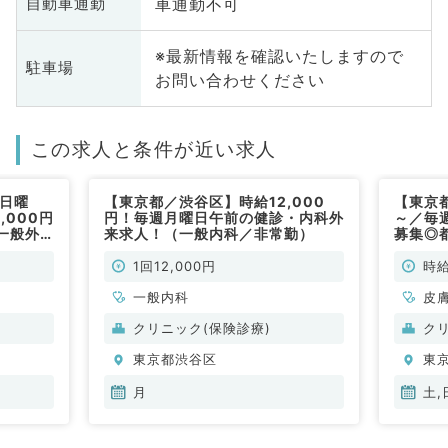
車通勤不可
自動車通勤
※最新情報を確認いたしますので
駐車場
お問い合わせください
この求人と条件が近い求人
4日曜
【東京都／渋谷区】時給12,000
【東京都
,000円
円！毎週月曜日午前の健診・内科外
～／毎
一般外
来求人！（一般内科／非常勤）
募集◎
非常勤)
のご勤
非常勤
1回12,000円
時給
一般内科
皮
クリニック(保険診療)
ク
東京都渋谷区
東
月
土,