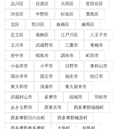
品川区
目黒区
大田区
世田谷区
渋谷区
中野区
杉並区
豊島区
北区
荒川区
板橋区
練馬区
足立区
葛飾区
江戸川区
八王子市
立川市
武蔵野市
三鷹市
青梅市
府中市
昭島市
調布市
町田市
小金井市
小平市
日野市
東村山市
国分寺市
国立市
福生市
狛江市
東大和市
清瀬市
東久留米市
武蔵村山市
多摩市
稲城市
羽村市
あきる野市
西東京市
西多摩郡瑞穂町
西多摩郡日の出町
西多摩郡檜原村
西多摩郡奥多摩町
大島町
利島村