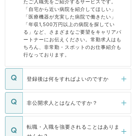
たご入職先をご紹介するサービスです。
「自宅から近い病院を紹介してほしい」
「医療機器が充実した病院で働きたい」
「年収1,500万円以上の病院を探してい
る」など、さまざまなご要望をキャリアパ
ートナーにお伝えください。常勤求人はも
ちろん、非常勤・スポットのお仕事紹介も
行なっております。
登録後は何をすればよいのですか
ご登録いただきましたら、弊社担当者がご
登録内容を確認し、その後メールもしくは
非公開求人とはなんですか？
お電話にて次のステップのご案内をいたし
ます。通常、5営業日以内にはご連絡をせて
マイナビDOCTORで取り扱っている求人の
いただきますので、しばらくお待ちくださ
うち約3割は、Webサイトからご覧いただ
転職・入職を強要されることはありま
い。
けない「非公開求人」です。非公開求人は