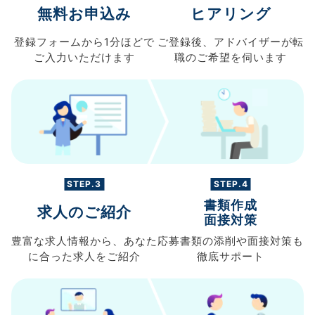
無料お申込み
ヒアリング
登録フォームから
1分ほどで
ご登録後、
アドバイザーが転
ご入力
いただけます
職の
ご希望を伺います
STEP.3
STEP.4
書類作成
求人のご紹介
面接対策
豊富な求人情報から、
あなた
応募書類の
添削や面接対策も
に合った求人を
ご紹介
徹底サポート