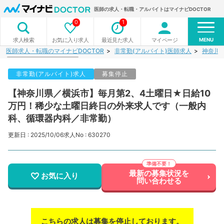
医師の求人・転職・アルバイトはマイナビDOCTOR
0
1
MENU
お気に入り求人
最近見た求人
マイページ
求人検索
医師求人・転職のマイナビDOCTOR
非常勤(アルバイト)医師求人
神奈川
非常勤(アルバイト)求人
募集停止
【神奈川県／横浜市】毎月第2、4土曜日★日給10
万円！稀少な土曜日終日の外来求人です（一般内
科、循環器内科／非常勤）
更新日 : 2025/10/06
求人No : 630270
最新の募集状況を
お気に入り
問い合わせる
こちらの求人は募集を停止しております。