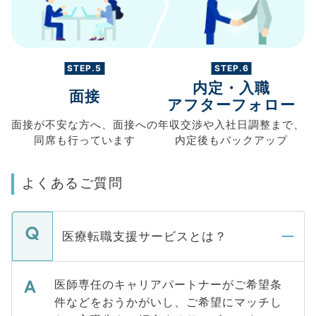
STEP.5
STEP.6
内定・入職
面接
アフターフォロー
面接が不安な方へ、
面接への
年収交渉や
入社日調整まで、
同席も
行っています
内定後もバックアップ
よくあるご質問
医療転職支援サービスとは？
医師専任のキャリアパートナーがご希望条
件などをおうかがいし、ご希望にマッチし