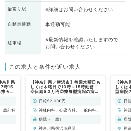
※詳細はお問い合わせください
最寄り駅
車通勤可能
自動車通勤
※最新情報を確認いたしますので
駐車場
お問い合わせください
この求人と条件が近い求人
神奈川県
【神奈川県／横浜市】毎週水曜日も
【神奈
7時15
しくは木曜日で10時～15時勤務！
しくは
診療★毎
◎日給5.2万円◎療養型病院の病棟
型病院
務可能！
管理・往診待機アルバイト！マイカ
イト！
談くださ
ー通勤可♪（内科系／非常勤）
非常勤
日給52,000円
日給
勤）
一般外科
神経内科、心療内科、一般内科、
神
循環器内科、呼吸器内科、消化器
循
病院（一般）
病
内科、内分泌・代謝内科、腎臓内
内
神奈川県横浜市緑区
神
科、老年内科、膠原病科
科