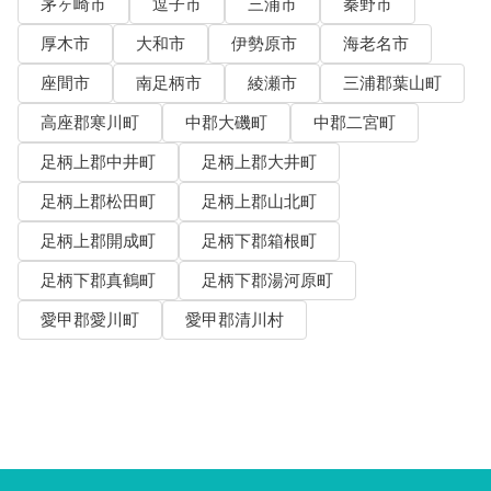
茅ヶ崎市
逗子市
三浦市
秦野市
厚木市
大和市
伊勢原市
海老名市
座間市
南足柄市
綾瀬市
三浦郡葉山町
高座郡寒川町
中郡大磯町
中郡二宮町
足柄上郡中井町
足柄上郡大井町
足柄上郡松田町
足柄上郡山北町
足柄上郡開成町
足柄下郡箱根町
足柄下郡真鶴町
足柄下郡湯河原町
愛甲郡愛川町
愛甲郡清川村