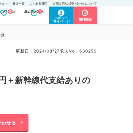
さまへ
拠点一覧
よくある質問
お電話でのお問い合わせについて
に入り求人
0
最近見た求人
1
スポット
無料登録
マイページ
勤)
更新日 : 2024/08/27
求人No : 630259
万円＋新幹線代支給ありの
合わせる