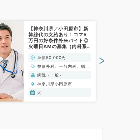
【神奈川県／小田原市】新
幹線代の支給あり！コマ5
万円の好条件外来バイト◎
火曜日AMの募集（内科系
／非常勤）
>
単価50,000円
整形外科、一般内科、循環
器内科、呼吸器内科、消化
病院（一般）
器内科、内分泌・代謝内
神奈川県小田原市
科、腎臓内科
火