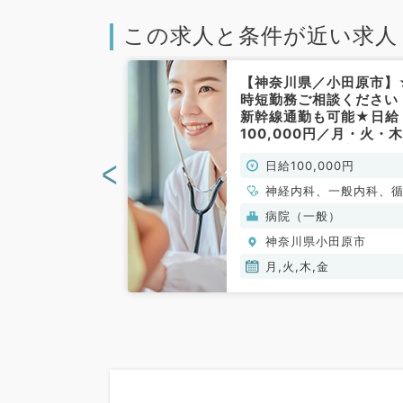
この求人と条件が近い求人
小田原市】1回
【神奈川県／小田原市】
1週土曜日・1名
時短勤務ご相談ください
直バイト（内科
新幹線通勤も可能★日給
／非常勤）
100,000円／月・火・
金曜日の訪問診療バイト
<
000円
日給100,000円
す◎（内科系／非常勤）
、呼吸器内科、消
神経内科、一般内科、
、外科系全般、一
器内科、呼吸器内科、
般）
病院（一般）
消化器外科
器内科、内分泌・代謝
小田原市
神奈川県小田原市
科、腎臓内科、老年内
血液内科、膠原病科
月,火,木,金