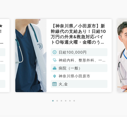
★
【神奈川県／小田原市】新
！
幹線代の支給あり！日給10
万円の外来&救急対応バイ
木・
ト◎毎週火曜・金曜のうち1
で
曜日より勤務可能（内科系
日給100,000円
／非常勤）
循環
神経内科、整形外科、一般
消化
内科、循環器内科、呼吸器
病院（一般）
内
内科、消化器内科、内分
神奈川県小田原市
科、
泌・代謝内科、腎臓内科、
老年内科、血液内科
火,金