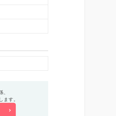
係、
します。