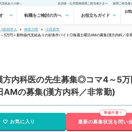
【神奈川県／小田原市】漢方内科医の先生募集◎コマ4～5万円＋新幹線代支給ありの好条件バイト◎毎週土曜日AMの募集(漢方内科／非常勤)非常勤(アルバイト)の求人｜医師の求人・転職・アルバイトは【マイナビDOCTOR】
自治体・公共団体採用ご担当者さまへ
採用ご担当者
お気
す
転職をご検討の方へ
お役立ちガイド
ト)医師求人
神奈川県
小田原市
～5万円＋新幹線代支給ありの好条件バイト◎毎週土曜日AMの募集(漢方内科／非常
漢方内科医の先生募集◎コマ4～5
AMの募集(漢方内科／非常勤)
お気に入り
最新の募集状況を問い