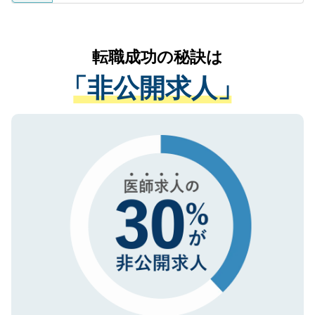
ているすべての個人データはご本人の許可
お気軽にご相談ください。先生専任のキャ
なく、医療機関側に開示したり、第三者に
リアパートナーが将来のご希望などをおう
提供することは一切ありません。また弊社
かがいして、現在の医療機関の状況や紹介
転職成功の秘訣は
は、個人情報の取り扱いについての厳密な
経験をまじえながら、適切なアドバイスを
管理基準を満たした事業者のみに付与され
「非公開求人」
させていただきます。すぐにご転職をされ
る、プライバシーマークを取得済みです。
ない方には、長期的なサポートが可能です
ご登録いただいた個人情報は、SSL（デー
ので、まずはご登録ください。
タ暗号化）によって保護されていますの
で、機密保持に関してもご安心ください。