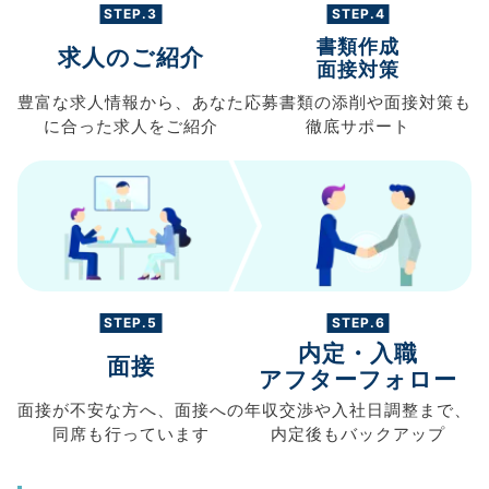
STEP.3
STEP.4
書類作成
求人のご紹介
面接対策
豊富な求人情報から、
あなた
応募書類の
添削や面接対策も
に合った求人を
ご紹介
徹底サポート
STEP.5
STEP.6
内定・入職
面接
アフターフォロー
面接が不安な方へ、
面接への
年収交渉や
入社日調整まで、
同席も
行っています
内定後もバックアップ