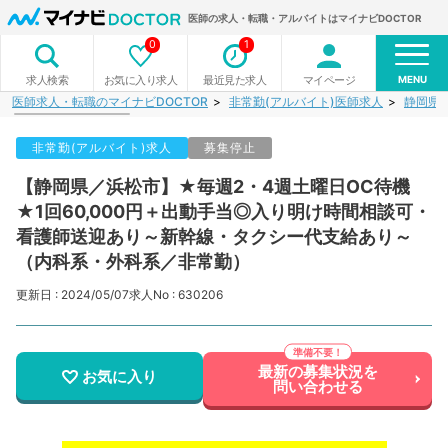
医師の求人・転職・アルバイトはマイナビDOCTOR
0
1
MENU
お気に入り求人
最近見た求人
マイページ
求人検索
医師求人・転職のマイナビDOCTOR
非常勤(アルバイト)医師求人
静岡県
非常勤(アルバイト)求人
募集停止
【静岡県／浜松市】★毎週2・4週土曜日OC待機
★1回60,000円＋出動手当◎入り明け時間相談可・
看護師送迎あり～新幹線・タクシー代支給あり～
（内科系・外科系／非常勤）
更新日 : 2024/05/07
求人No : 630206
最新の募集状況を
お気に入り
問い合わせる