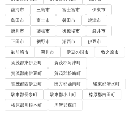
熱海市
三島市
富士宮市
伊東市
島田市
富士市
磐田市
焼津市
掛川市
藤枝市
御殿場市
袋井市
下田市
裾野市
湖西市
伊豆市
御前崎市
菊川市
伊豆の国市
牧之原市
賀茂郡東伊豆町
賀茂郡河津町
賀茂郡南伊豆町
賀茂郡松崎町
賀茂郡西伊豆町
田方郡函南町
駿東郡清水町
駿東郡長泉町
駿東郡小山町
榛原郡吉田町
榛原郡川根本町
周智郡森町