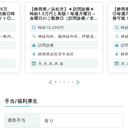
5万
【静岡県／浜松市】★訪問診療★
【静岡県
勤務◎時
時給1.3万円と高額！毎週月曜日～
◎毎週
イト◎往
金曜日のご勤務◎（訪問診療／非常
務可能
科目不問
勤）
◎往診
不問／
時給13,000円
時給
一般内
神経内科、脳神経外科、呼吸器外
神
般、一般
科、心臓血管外科、一般内科、循
科
訪問診療
訪
環器内科、呼吸器内科、消化器内
外
静岡県浜松市中央区
静
科、腎臓内科、老年内科、外科系
全般、一般外科、消化器外科
月,火,水,木,金
月,
<
>
手当/福利厚生
有り
通勤手当