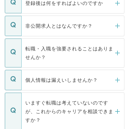
登録後は何をすればよいのですか
ご登録いただきましたら、弊社担当者がご
登録内容を確認し、その後メールもしくは
非公開求人とはなんですか？
お電話にて次のステップのご案内をいたし
ます。通常、5営業日以内にはご連絡をせて
マイナビDOCTORで取り扱っている求人の
いただきますので、しばらくお待ちくださ
うち約3割は、Webサイトからご覧いただ
転職・入職を強要されることはありま
い。
けない「非公開求人」です。非公開求人は
せんか？
下記の理由によって、一般には公開してい
ません。
転職・入職を強要することは一切ありませ
ん。また、仮に応募先から内定をいただい
個人情報は漏えいしませんか？
■応募殺到を避けるため 人気のある医療機
たとしても、ご本人が納得しない限り、内
関を公にしてしまうと、応募が殺到する場
定を承諾する必要はありません。内定先へ
個人情報が漏えいすることはありませんの
合があります。 選考を効率よく行うため
の辞退の連絡はキャリアパートナーが行い
で、ご安心ください。当サイトからの登録
いますぐ転職は考えていないのです
に、医療機関が求める条件に合った人材の
ますので、ご安心ください。
などで収集したご登録者様の個人情報は、
が、これからのキャリアを相談できま
みを人材紹介会社に依頼するケースが増え
ご本人のキャリアアップおよび転職活動の
ています。
すか？
支援を目的に使用いたします。お預かりし