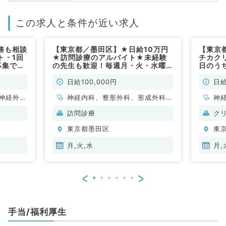
この求人と条件が近い求人
務も相談
【東京都／墨田区】★日給10万円
【東京
ト・1回
★訪問診療のアルバイト★未経験
チカク
募集です
の先生も歓迎！毎週月・火・水曜日
日のう
／週1日～曜日応相談◎駅チカのク
曜勤務
リニック♪（内科系,外科系／非常
非常勤
日給100,000円
日給
勤）
神経外
神経内科、整形外科、形成外科、
神
管外科、
脳神経外科、呼吸器外科、心臓血
科
訪問診療
ク
呼吸器内
管外科、一般内科、循環器内科、
化
東京都墨田区
東
・代謝内
呼吸器内科、消化器内科、内分
臓
、血液内
泌・代謝内科、腎臓内科、老年内
科
月,火,水
月,
科、消化
科、血液内科、外科系全般、一般
外科、消化器外科、乳腺外科、膠
<
>
原病科
手当/福利厚生