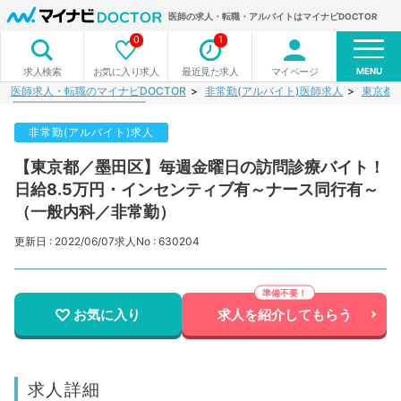
医師の求人・転職・アルバイトはマイナビDOCTOR
0
1
MENU
お気に入り求人
最近見た求人
マイページ
求人検索
医師求人・転職のマイナビDOCTOR
非常勤(アルバイト)医師求人
東京都
非常勤(アルバイト)求人
【東京都／墨田区】毎週金曜日の訪問診療バイト！
日給8.5万円・インセンティブ有～ナース同行有～
（一般内科／非常勤）
更新日 : 2022/06/07
求人No : 630204
お気に入り
求人を紹介してもらう
求人詳細