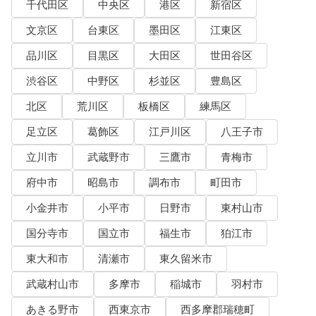
千代田区
中央区
港区
新宿区
文京区
台東区
墨田区
江東区
品川区
目黒区
大田区
世田谷区
渋谷区
中野区
杉並区
豊島区
北区
荒川区
板橋区
練馬区
足立区
葛飾区
江戸川区
八王子市
立川市
武蔵野市
三鷹市
青梅市
府中市
昭島市
調布市
町田市
小金井市
小平市
日野市
東村山市
国分寺市
国立市
福生市
狛江市
東大和市
清瀬市
東久留米市
武蔵村山市
多摩市
稲城市
羽村市
あきる野市
西東京市
西多摩郡瑞穂町