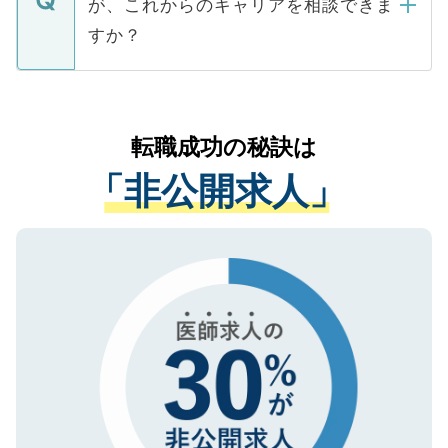
が、これからのキャリアを相談できま
みを人材紹介会社に依頼するケースが増え
ご本人のキャリアアップおよび転職活動の
ています。
すか？
支援を目的に使用いたします。お預かりし
ているすべての個人データはご本人の許可
お気軽にご相談ください。先生専任のキャ
なく、医療機関側に開示したり、第三者に
リアパートナーが将来のご希望などをおう
提供することは一切ありません。また弊社
かがいして、現在の医療機関の状況や紹介
転職成功の秘訣は
は、個人情報の取り扱いについての厳密な
経験をまじえながら、適切なアドバイスを
管理基準を満たした事業者のみに付与され
「非公開求人」
させていただきます。すぐにご転職をされ
る、プライバシーマークを取得済みです。
ない方には、長期的なサポートが可能です
ご登録いただいた個人情報は、SSL（デー
ので、まずはご登録ください。
タ暗号化）によって保護されていますの
で、機密保持に関してもご安心ください。