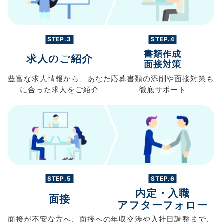
STEP.3
STEP.4
書類作成
求人のご紹介
面接対策
豊富な求人情報から、
あなた
応募書類の
添削や面接対策も
に合った求人を
ご紹介
徹底サポート
STEP.5
STEP.6
内定・入職
面接
アフターフォロー
面接が不安な方へ、
面接への
年収交渉や
入社日調整まで、