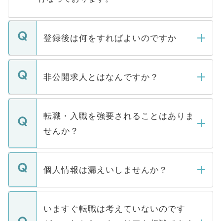
登録後は何をすればよいのですか
ご登録いただきましたら、弊社担当者がご
登録内容を確認し、その後メールもしくは
非公開求人とはなんですか？
お電話にて次のステップのご案内をいたし
ます。通常、5営業日以内にはご連絡をせて
マイナビDOCTORで取り扱っている求人の
いただきますので、しばらくお待ちくださ
うち約3割は、Webサイトからご覧いただ
転職・入職を強要されることはありま
い。
けない「非公開求人」です。非公開求人は
せんか？
下記の理由によって、一般には公開してい
ません。
転職・入職を強要することは一切ありませ
ん。また、仮に応募先から内定をいただい
個人情報は漏えいしませんか？
■応募殺到を避けるため 人気のある医療機
たとしても、ご本人が納得しない限り、内
関を公にしてしまうと、応募が殺到する場
定を承諾する必要はありません。内定先へ
個人情報が漏えいすることはありませんの
合があります。 選考を効率よく行うため
の辞退の連絡はキャリアパートナーが行い
で、ご安心ください。当サイトからの登録
いますぐ転職は考えていないのです
に、医療機関が求める条件に合った人材の
ますので、ご安心ください。
などで収集したご登録者様の個人情報は、