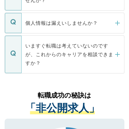
せんか？
下記の理由によって、一般には公開してい
ません。
転職・入職を強要することは一切ありませ
ん。また、仮に応募先から内定をいただい
個人情報は漏えいしませんか？
■応募殺到を避けるため 人気のある医療機
たとしても、ご本人が納得しない限り、内
関を公にしてしまうと、応募が殺到する場
定を承諾する必要はありません。内定先へ
個人情報が漏えいすることはありませんの
合があります。 選考を効率よく行うため
の辞退の連絡はキャリアパートナーが行い
で、ご安心ください。当サイトからの登録
いますぐ転職は考えていないのです
に、医療機関が求める条件に合った人材の
ますので、ご安心ください。
などで収集したご登録者様の個人情報は、
が、これからのキャリアを相談できま
みを人材紹介会社に依頼するケースが増え
ご本人のキャリアアップおよび転職活動の
ています。
すか？
支援を目的に使用いたします。お預かりし
ているすべての個人データはご本人の許可
お気軽にご相談ください。先生専任のキャ
なく、医療機関側に開示したり、第三者に
リアパートナーが将来のご希望などをおう
提供することは一切ありません。また弊社
かがいして、現在の医療機関の状況や紹介
転職成功の秘訣は
は、個人情報の取り扱いについての厳密な
経験をまじえながら、適切なアドバイスを
管理基準を満たした事業者のみに付与され
「非公開求人」
させていただきます。すぐにご転職をされ
る、プライバシーマークを取得済みです。
ない方には、長期的なサポートが可能です
ご登録いただいた個人情報は、SSL（デー
ので、まずはご登録ください。
タ暗号化）によって保護されていますの