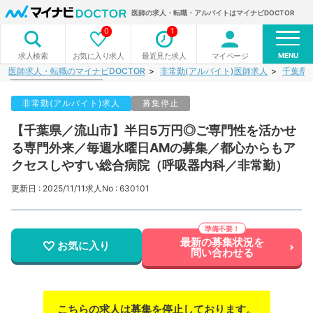
医師の求人・転職・アルバイトはマイナビDOCTOR
0
1
MENU
お気に入り求人
最近見た求人
マイページ
求人検索
医師求人・転職のマイナビDOCTOR
非常勤(アルバイト)医師求人
千葉県
非常勤(アルバイト)求人
募集停止
【千葉県／流山市】半日5万円◎ご専門性を活かせ
る専門外来／毎週水曜日AMの募集／都心からもア
クセスしやすい総合病院（呼吸器内科／非常勤）
更新日 : 2025/11/11
求人No : 630101
最新の募集状況を
お気に入り
問い合わせる
こちらの求人は募集を停止しております。