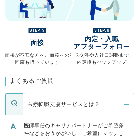
STEP.5
STEP.6
内定・入職
面接
アフターフォロー
面接が不安な方へ、
面接への
年収交渉や
入社日調整まで、
同席も
行っています
内定後もバックアップ
よくあるご質問
医療転職支援サービスとは？
医師専任のキャリアパートナーがご希望条
件などをおうかがいし、ご希望にマッチし