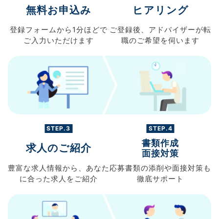
無料お申込み
ヒアリング
登録フォームから
1分ほどで
ご登録後、
アドバイザーが転
ご入力
いただけます
職の
ご希望を伺います
STEP.3
STEP.4
書類作成
求人のご紹介
面接対策
豊富な求人情報から、
あなた
応募書類の
添削や面接対策も
に合った求人を
ご紹介
徹底サポート