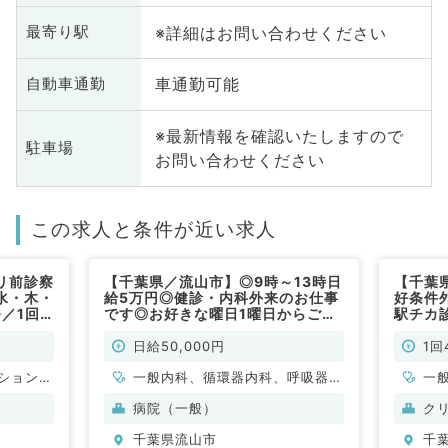
※詳細はお問い合わせください
最寄り駅
車通勤可能
自動車通勤
※最新情報を確認いたしますので
駐車場
お問い合わせください
この求人と条件が近い求人
リ前診察
【千葉県／流山市】◎9時～13時日
【千葉
水・木・
給5万円◎健診・内科外来のお仕事
好条件
／1回
です◎お好きな曜日1曜日からご勤
駅チカ
／非常
務可（内科系／非常勤）
日給50,000円
1回
ション
一般内科、循環器内科、呼吸器内
一
科、呼吸
科、消化器内科
科
病院（一般）
ク
分泌・代
科
千葉県流山市
千