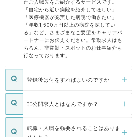
たご入職先をご紹介するサービスです。
「自宅から近い病院を紹介してほしい」
「医療機器が充実した病院で働きたい」
「年収1,500万円以上の病院を探してい
る」など、さまざまなご要望をキャリアパ
ートナーにお伝えください。常勤求人はも
ちろん、非常勤・スポットのお仕事紹介も
行なっております。
登録後は何をすればよいのですか
ご登録いただきましたら、弊社担当者がご
登録内容を確認し、その後メールもしくは
非公開求人とはなんですか？
お電話にて次のステップのご案内をいたし
ます。通常、5営業日以内にはご連絡をせて
マイナビDOCTORで取り扱っている求人の
いただきますので、しばらくお待ちくださ
うち約3割は、Webサイトからご覧いただ
転職・入職を強要されることはありま
い。
けない「非公開求人」です。非公開求人は