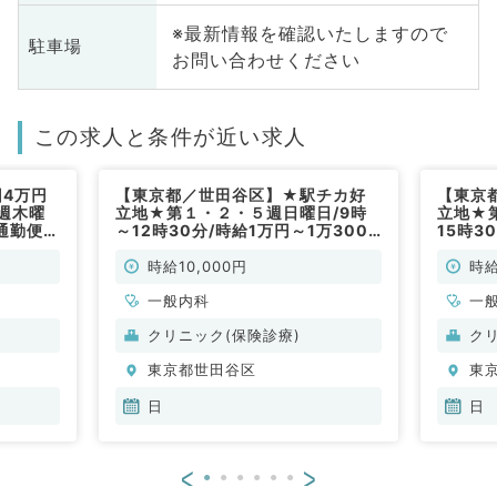
※最新情報を確認いたしますので
駐車場
お問い合わせください
この求人と条件が近い求人
回4万円
【東京都／世田谷区】★駅チカ好
【東京
週木曜
立地★第１・２・５週日曜日/9時
立地★
通勤便
～12時30分/時給1万円～1万3000
15時3
円◎一般外来業務メイン（内科系／
◎一般
非常勤）
常勤）
時給10,000円
時給
一般内科
一
クリニック(保険診療)
ク
東京都世田谷区
東
日
日
<
>