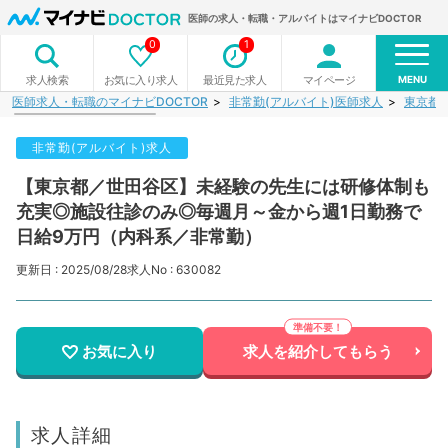
医師の求人・転職・アルバイトはマイナビDOCTOR
0
1
MENU
お気に入り求人
最近見た求人
マイページ
求人検索
医師求人・転職のマイナビDOCTOR
非常勤(アルバイト)医師求人
東京都
非常勤(アルバイト)求人
【東京都／世田谷区】未経験の先生には研修体制も
充実◎施設往診のみ◎毎週月～金から週1日勤務で
日給9万円（内科系／非常勤）
更新日 : 2025/08/28
求人No : 630082
お気に入り
求人を紹介してもらう
求人詳細