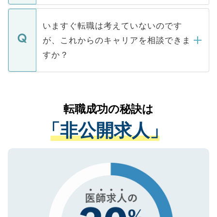
関を公にしてしまうと、応募が殺到する場
定を承諾する必要はありません。内定先へ
個人情報が漏えいすることはありませんの
合があります。 選考を効率よく行うため
の辞退の連絡はキャリアパートナーが行い
で、ご安心ください。当サイトからの登録
いますぐ転職は考えていないのです
に、医療機関が求める条件に合った人材の
ますので、ご安心ください。
などで収集したご登録者様の個人情報は、
が、これからのキャリアを相談できま
みを人材紹介会社に依頼するケースが増え
ご本人のキャリアアップおよび転職活動の
ています。
すか？
支援を目的に使用いたします。お預かりし
ているすべての個人データはご本人の許可
お気軽にご相談ください。先生専任のキャ
なく、医療機関側に開示したり、第三者に
リアパートナーが将来のご希望などをおう
提供することは一切ありません。また弊社
かがいして、現在の医療機関の状況や紹介
転職成功の秘訣は
は、個人情報の取り扱いについての厳密な
経験をまじえながら、適切なアドバイスを
管理基準を満たした事業者のみに付与され
「非公開求人」
させていただきます。すぐにご転職をされ
る、プライバシーマークを取得済みです。
ない方には、長期的なサポートが可能です
ご登録いただいた個人情報は、SSL（デー
ので、まずはご登録ください。
タ暗号化）によって保護されていますの
で、機密保持に関してもご安心ください。