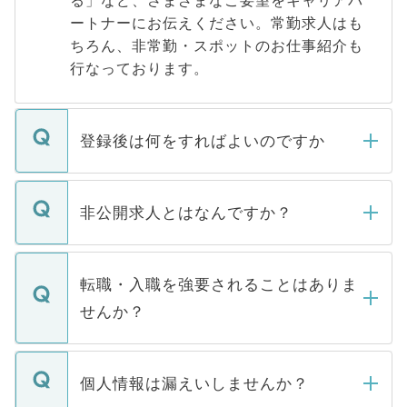
ートナーにお伝えください。常勤求人はも
ちろん、非常勤・スポットのお仕事紹介も
行なっております。
登録後は何をすればよいのですか
ご登録いただきましたら、弊社担当者がご
登録内容を確認し、その後メールもしくは
非公開求人とはなんですか？
お電話にて次のステップのご案内をいたし
ます。通常、5営業日以内にはご連絡をせて
マイナビDOCTORで取り扱っている求人の
いただきますので、しばらくお待ちくださ
うち約3割は、Webサイトからご覧いただ
転職・入職を強要されることはありま
い。
けない「非公開求人」です。非公開求人は
せんか？
下記の理由によって、一般には公開してい
ません。
転職・入職を強要することは一切ありませ
ん。また、仮に応募先から内定をいただい
個人情報は漏えいしませんか？
■応募殺到を避けるため 人気のある医療機
たとしても、ご本人が納得しない限り、内