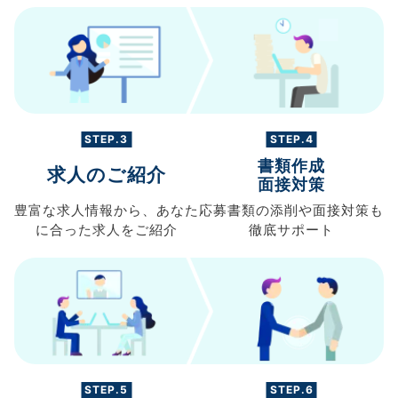
STEP.3
STEP.4
書類作成
求人のご紹介
面接対策
豊富な求人情報から、
あなた
応募書類の
添削や面接対策も
に合った求人を
ご紹介
徹底サポート
STEP.5
STEP.6