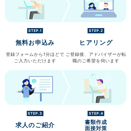
STEP.1
STEP.2
無料お申込み
ヒアリング
登録フォームから
1分ほどで
ご登録後、
アドバイザーが転
ご入力
いただけます
職の
ご希望を伺います
STEP.3
STEP.4
書類作成
求人のご紹介
面接対策