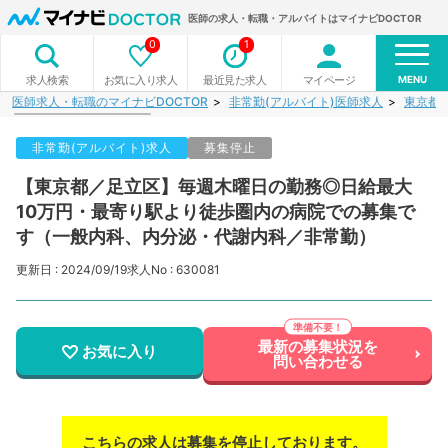
医師の求人・転職・アルバイトはマイナビDOCTOR
0
1
MENU
お気に入り求人
最近見た求人
マイページ
求人検索
医師求人・転職のマイナビDOCTOR
非常勤(アルバイト)医師求人
東京都
非常勤(アルバイト)求人
募集停止
【東京都／足立区】毎週木曜日の勤務◎日給最大
10万円・最寄り駅より徒歩圏内の病院での募集で
す（一般内科、内分泌・代謝内科／非常勤）
更新日 : 2024/09/19
求人No : 630081
最新の募集状況を
お気に入り
問い合わせる
こちらの求人は募集を停止しております。