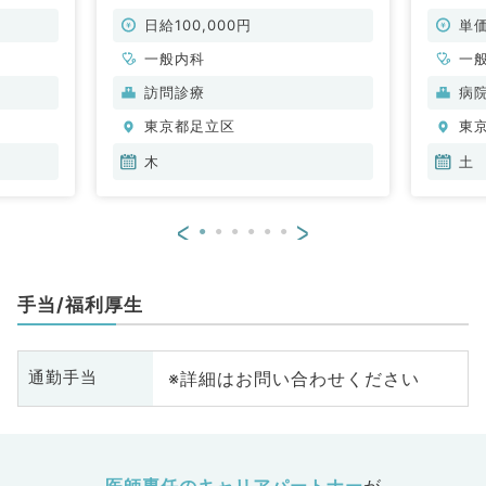
！（一
非常勤）
マイカ
非常勤
日給100,000円
単価
一般内科
一
訪問診療
病
東京都足立区
東
木
土
<
>
手当/福利厚生
※詳細はお問い合わせください
通勤手当