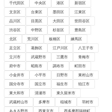
千代田区
中央区
港区
新宿区
文京区
台東区
墨田区
江東区
品川区
目黒区
大田区
世田谷区
渋谷区
中野区
杉並区
豊島区
北区
荒川区
板橋区
練馬区
足立区
葛飾区
江戸川区
八王子市
立川市
武蔵野市
三鷹市
青梅市
府中市
昭島市
調布市
町田市
小金井市
小平市
日野市
東村山市
国分寺市
国立市
福生市
狛江市
東大和市
清瀬市
東久留米市
武蔵村山市
多摩市
稲城市
羽村市
あきる野市
西東京市
西多摩郡瑞穂町