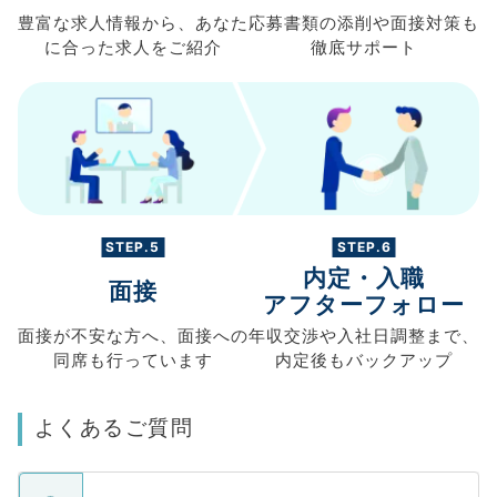
豊富な求人情報から、
あなた
応募書類の
添削や面接対策も
に合った求人を
ご紹介
徹底サポート
STEP.5
STEP.6
内定・入職
面接
アフターフォロー
面接が不安な方へ、
面接への
年収交渉や
入社日調整まで、
同席も
行っています
内定後もバックアップ
よくあるご質問