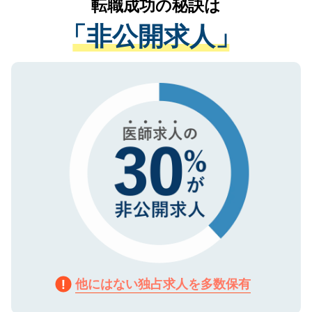
転職成功の秘訣は
は、個人情報の取り扱いについての厳密な
経験をまじえながら、適切なアドバイスを
管理基準を満たした事業者のみに付与され
「非公開求人」
させていただきます。すぐにご転職をされ
る、プライバシーマークを取得済みです。
ない方には、長期的なサポートが可能です
ご登録いただいた個人情報は、SSL（デー
ので、まずはご登録ください。
タ暗号化）によって保護されていますの
で、機密保持に関してもご安心ください。
他にはない独占求人を多数保有