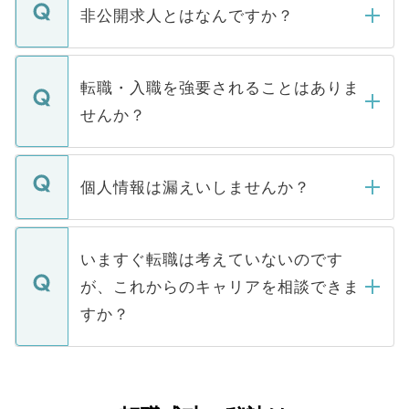
登録内容を確認し、その後メールもしくは
非公開求人とはなんですか？
お電話にて次のステップのご案内をいたし
ます。通常、5営業日以内にはご連絡をせて
マイナビDOCTORで取り扱っている求人の
いただきますので、しばらくお待ちくださ
うち約3割は、Webサイトからご覧いただ
転職・入職を強要されることはありま
い。
けない「非公開求人」です。非公開求人は
せんか？
下記の理由によって、一般には公開してい
ません。
転職・入職を強要することは一切ありませ
ん。また、仮に応募先から内定をいただい
個人情報は漏えいしませんか？
■応募殺到を避けるため 人気のある医療機
たとしても、ご本人が納得しない限り、内
関を公にしてしまうと、応募が殺到する場
定を承諾する必要はありません。内定先へ
個人情報が漏えいすることはありませんの
合があります。 選考を効率よく行うため
の辞退の連絡はキャリアパートナーが行い
で、ご安心ください。当サイトからの登録
いますぐ転職は考えていないのです
に、医療機関が求める条件に合った人材の
ますので、ご安心ください。
などで収集したご登録者様の個人情報は、
が、これからのキャリアを相談できま
みを人材紹介会社に依頼するケースが増え
ご本人のキャリアアップおよび転職活動の
ています。
すか？
支援を目的に使用いたします。お預かりし
ているすべての個人データはご本人の許可
お気軽にご相談ください。先生専任のキャ
なく、医療機関側に開示したり、第三者に
リアパートナーが将来のご希望などをおう
提供することは一切ありません。また弊社
かがいして、現在の医療機関の状況や紹介