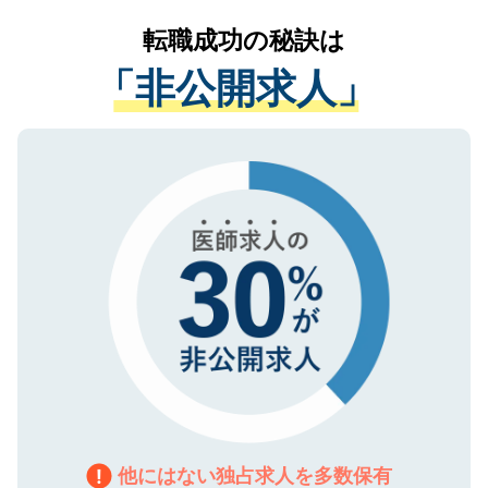
提供することは一切ありません。また弊社
かがいして、現在の医療機関の状況や紹介
転職成功の秘訣は
は、個人情報の取り扱いについての厳密な
経験をまじえながら、適切なアドバイスを
管理基準を満たした事業者のみに付与され
「非公開求人」
させていただきます。すぐにご転職をされ
る、プライバシーマークを取得済みです。
ない方には、長期的なサポートが可能です
ご登録いただいた個人情報は、SSL（デー
ので、まずはご登録ください。
タ暗号化）によって保護されていますの
で、機密保持に関してもご安心ください。
他にはない独占求人を多数保有