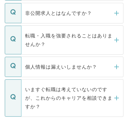
ご登録いただきましたら、弊社担当者がご
登録内容を確認し、その後メールもしくは
非公開求人とはなんですか？
お電話にて次のステップのご案内をいたし
ます。通常、5営業日以内にはご連絡をせて
マイナビDOCTORで取り扱っている求人の
いただきますので、しばらくお待ちくださ
うち約3割は、Webサイトからご覧いただ
転職・入職を強要されることはありま
い。
けない「非公開求人」です。非公開求人は
せんか？
下記の理由によって、一般には公開してい
ません。
転職・入職を強要することは一切ありませ
ん。また、仮に応募先から内定をいただい
個人情報は漏えいしませんか？
■応募殺到を避けるため 人気のある医療機
たとしても、ご本人が納得しない限り、内
関を公にしてしまうと、応募が殺到する場
定を承諾する必要はありません。内定先へ
個人情報が漏えいすることはありませんの
合があります。 選考を効率よく行うため
の辞退の連絡はキャリアパートナーが行い
で、ご安心ください。当サイトからの登録
いますぐ転職は考えていないのです
に、医療機関が求める条件に合った人材の
ますので、ご安心ください。
などで収集したご登録者様の個人情報は、
が、これからのキャリアを相談できま
みを人材紹介会社に依頼するケースが増え
ご本人のキャリアアップおよび転職活動の
ています。
すか？
支援を目的に使用いたします。お預かりし
ているすべての個人データはご本人の許可
お気軽にご相談ください。先生専任のキャ
なく、医療機関側に開示したり、第三者に
リアパートナーが将来のご希望などをおう