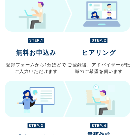
STEP.1
STEP.2
無料お申込み
ヒアリング
登録フォームから
1分ほどで
ご登録後、
アドバイザーが転
ご入力
いただけます
職の
ご希望を伺います
STEP.3
STEP.4
書類作成