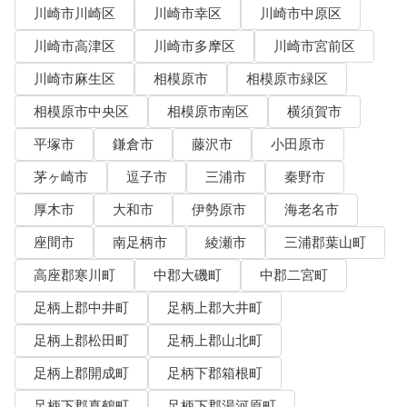
川崎市川崎区
川崎市幸区
川崎市中原区
川崎市高津区
川崎市多摩区
川崎市宮前区
川崎市麻生区
相模原市
相模原市緑区
相模原市中央区
相模原市南区
横須賀市
平塚市
鎌倉市
藤沢市
小田原市
茅ヶ崎市
逗子市
三浦市
秦野市
厚木市
大和市
伊勢原市
海老名市
座間市
南足柄市
綾瀬市
三浦郡葉山町
高座郡寒川町
中郡大磯町
中郡二宮町
足柄上郡中井町
足柄上郡大井町
足柄上郡松田町
足柄上郡山北町
足柄上郡開成町
足柄下郡箱根町
足柄下郡真鶴町
足柄下郡湯河原町