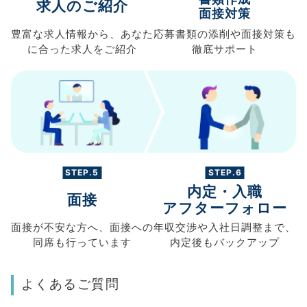
求人のご紹介
面接対策
豊富な求人情報から、
あなた
応募書類の
添削や面接対策も
に合った求人を
ご紹介
徹底サポート
STEP.5
STEP.6
内定・入職
面接
アフターフォロー
面接が不安な方へ、
面接への
年収交渉や
入社日調整まで、
同席も
行っています
内定後もバックアップ
よくあるご質問