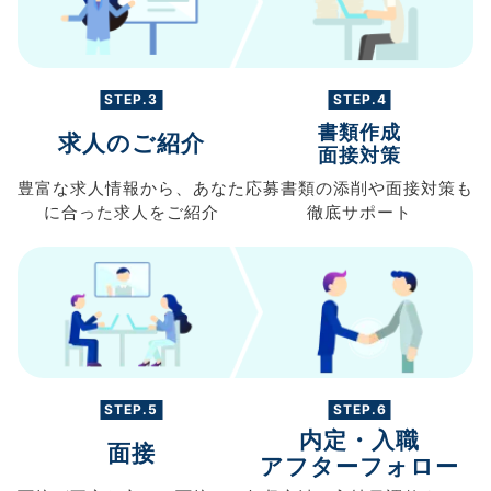
STEP.3
STEP.4
書類作成
求人のご紹介
面接対策
豊富な求人情報から、
あなた
応募書類の
添削や面接対策も
に合った求人を
ご紹介
徹底サポート
STEP.5
STEP.6
内定・入職
面接
アフターフォロー