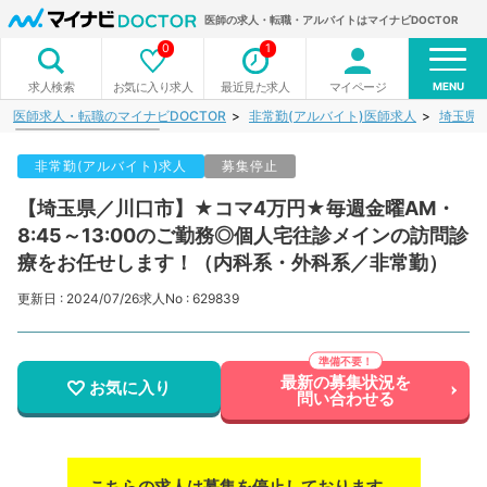
医師の求人・転職・アルバイトはマイナビDOCTOR
0
1
MENU
お気に入り求人
最近見た求人
マイページ
求人検索
医師求人・転職のマイナビDOCTOR
非常勤(アルバイト)医師求人
埼玉県
非常勤(アルバイト)求人
募集停止
【埼玉県／川口市】★コマ4万円★毎週金曜AM・
8:45～13:00のご勤務◎個人宅往診メインの訪問診
療をお任せします！（内科系・外科系／非常勤）
更新日 : 2024/07/26
求人No : 629839
最新の募集状況を
お気に入り
問い合わせる
こちらの求人は募集を停止しております。