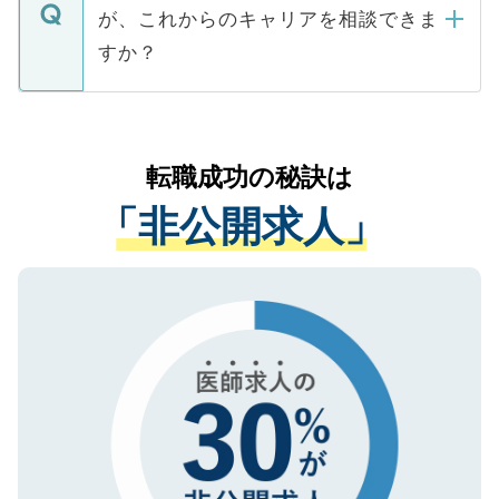
ますので、ご安心ください。
などで収集したご登録者様の個人情報は、
が、これからのキャリアを相談できま
みを人材紹介会社に依頼するケースが増え
ご本人のキャリアアップおよび転職活動の
ています。
すか？
支援を目的に使用いたします。お預かりし
ているすべての個人データはご本人の許可
お気軽にご相談ください。先生専任のキャ
なく、医療機関側に開示したり、第三者に
リアパートナーが将来のご希望などをおう
提供することは一切ありません。また弊社
かがいして、現在の医療機関の状況や紹介
転職成功の秘訣は
は、個人情報の取り扱いについての厳密な
経験をまじえながら、適切なアドバイスを
管理基準を満たした事業者のみに付与され
「非公開求人」
させていただきます。すぐにご転職をされ
る、プライバシーマークを取得済みです。
ない方には、長期的なサポートが可能です
ご登録いただいた個人情報は、SSL（デー
ので、まずはご登録ください。
タ暗号化）によって保護されていますの
で、機密保持に関してもご安心ください。