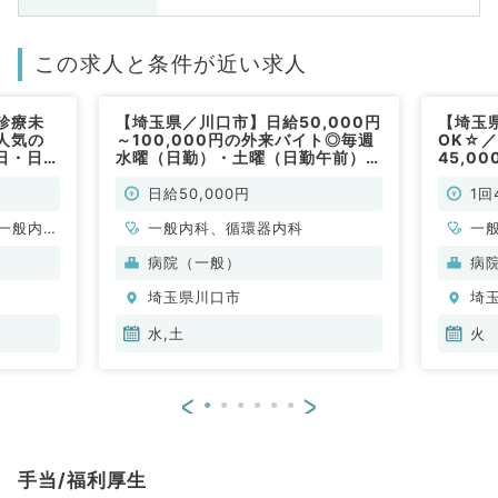
この求人と条件が近い求人
診療未
【埼玉県／川口市】日給50,000円
【埼玉
人気の
～100,000円の外来バイト◎毎週
OK☆
日・日給
水曜（日勤）・土曜（日勤午前）勤
45,0
系／非常
務◇マイカー通勤可（一般内科・
非常勤
循環器内科／非常勤）
日給50,000円
1回
一般内
一般内科、循環器内科
一
内科、消
病院（一般）
病
内科、腎
埼玉県川口市
埼
系全般、
水,土
火
<
>
手当/福利厚生