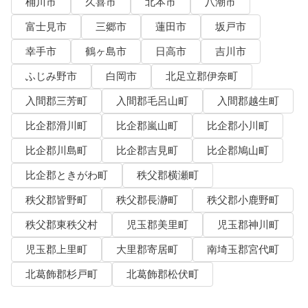
桶川市
久喜市
北本市
八潮市
富士見市
三郷市
蓮田市
坂戸市
幸手市
鶴ヶ島市
日高市
吉川市
ふじみ野市
白岡市
北足立郡伊奈町
入間郡三芳町
入間郡毛呂山町
入間郡越生町
比企郡滑川町
比企郡嵐山町
比企郡小川町
比企郡川島町
比企郡吉見町
比企郡鳩山町
比企郡ときがわ町
秩父郡横瀬町
秩父郡皆野町
秩父郡長瀞町
秩父郡小鹿野町
秩父郡東秩父村
児玉郡美里町
児玉郡神川町
児玉郡上里町
大里郡寄居町
南埼玉郡宮代町
北葛飾郡杉戸町
北葛飾郡松伏町