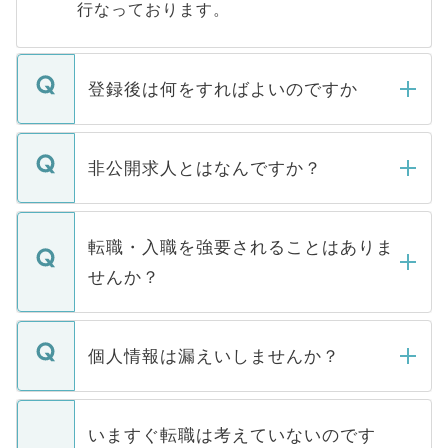
行なっております。
登録後は何をすればよいのですか
ご登録いただきましたら、弊社担当者がご
登録内容を確認し、その後メールもしくは
非公開求人とはなんですか？
お電話にて次のステップのご案内をいたし
ます。通常、5営業日以内にはご連絡をせて
マイナビDOCTORで取り扱っている求人の
いただきますので、しばらくお待ちくださ
うち約3割は、Webサイトからご覧いただ
転職・入職を強要されることはありま
い。
けない「非公開求人」です。非公開求人は
せんか？
下記の理由によって、一般には公開してい
ません。
転職・入職を強要することは一切ありませ
ん。また、仮に応募先から内定をいただい
個人情報は漏えいしませんか？
■応募殺到を避けるため 人気のある医療機
たとしても、ご本人が納得しない限り、内
関を公にしてしまうと、応募が殺到する場
定を承諾する必要はありません。内定先へ
個人情報が漏えいすることはありませんの
合があります。 選考を効率よく行うため
の辞退の連絡はキャリアパートナーが行い
で、ご安心ください。当サイトからの登録
いますぐ転職は考えていないのです
に、医療機関が求める条件に合った人材の