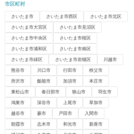
市区町村
さいたま市
さいたま市西区
さいたま市北区
さいたま市大宮区
さいたま市見沼区
さいたま市中央区
さいたま市桜区
さいたま市浦和区
さいたま市南区
さいたま市緑区
さいたま市岩槻区
川越市
熊谷市
川口市
行田市
秩父市
所沢市
飯能市
加須市
本庄市
東松山市
春日部市
狭山市
羽生市
鴻巣市
深谷市
上尾市
草加市
越谷市
蕨市
戸田市
入間市
朝霞市
志木市
和光市
新座市