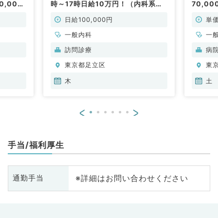
,000
時～17時日給10万円！（内科系／
70,0
！（一
非常勤）
マイカ
非常勤
日給100,000円
単価
一般内科
一
訪問診療
病
東京都足立区
東
木
土
<
>
手当/福利厚生
※詳細はお問い合わせください
通勤手当