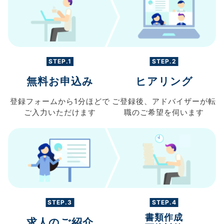
STEP.1
STEP.2
無料お申込み
ヒアリング
登録フォームから
1分ほどで
ご登録後、
アドバイザーが転
ご入力
いただけます
職の
ご希望を伺います
STEP.3
STEP.4
書類作成
求人のご紹介