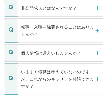
ご登録いただきましたら、弊社担当者がご
登録内容を確認し、その後メールもしくは
非公開求人とはなんですか？
お電話にて次のステップのご案内をいたし
ます。通常、5営業日以内にはご連絡をせて
マイナビDOCTORで取り扱っている求人の
いただきますので、しばらくお待ちくださ
うち約3割は、Webサイトからご覧いただ
転職・入職を強要されることはありま
い。
けない「非公開求人」です。非公開求人は
せんか？
下記の理由によって、一般には公開してい
ません。
転職・入職を強要することは一切ありませ
ん。また、仮に応募先から内定をいただい
個人情報は漏えいしませんか？
■応募殺到を避けるため 人気のある医療機
たとしても、ご本人が納得しない限り、内
関を公にしてしまうと、応募が殺到する場
定を承諾する必要はありません。内定先へ
個人情報が漏えいすることはありませんの
合があります。 選考を効率よく行うため
の辞退の連絡はキャリアパートナーが行い
で、ご安心ください。当サイトからの登録
いますぐ転職は考えていないのです
に、医療機関が求める条件に合った人材の
ますので、ご安心ください。
などで収集したご登録者様の個人情報は、
が、これからのキャリアを相談できま
みを人材紹介会社に依頼するケースが増え
ご本人のキャリアアップおよび転職活動の
ています。
すか？
支援を目的に使用いたします。お預かりし
ているすべての個人データはご本人の許可
お気軽にご相談ください。先生専任のキャ
なく、医療機関側に開示したり、第三者に
リアパートナーが将来のご希望などをおう
提供することは一切ありません。また弊社