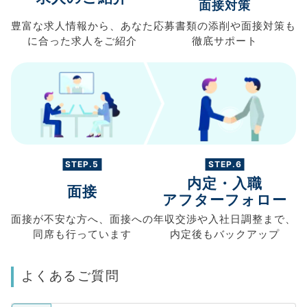
面接対策
豊富な求人情報から、
あなた
応募書類の
添削や面接対策も
に合った求人を
ご紹介
徹底サポート
STEP.5
STEP.6
内定・入職
面接
アフターフォロー
面接が不安な方へ、
面接への
年収交渉や
入社日調整まで、
同席も
行っています
内定後もバックアップ
よくあるご質問