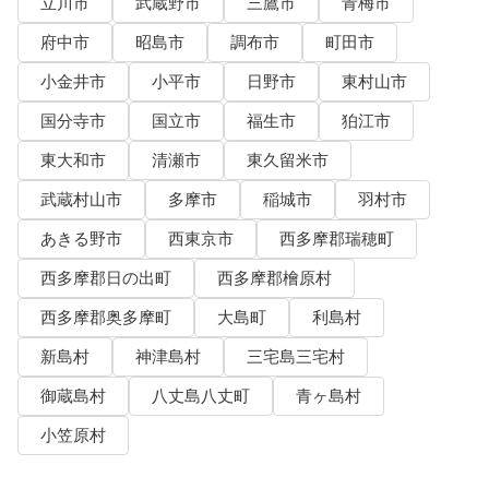
立川市
武蔵野市
三鷹市
青梅市
府中市
昭島市
調布市
町田市
小金井市
小平市
日野市
東村山市
国分寺市
国立市
福生市
狛江市
東大和市
清瀬市
東久留米市
武蔵村山市
多摩市
稲城市
羽村市
あきる野市
西東京市
西多摩郡瑞穂町
西多摩郡日の出町
西多摩郡檜原村
西多摩郡奥多摩町
大島町
利島村
新島村
神津島村
三宅島三宅村
御蔵島村
八丈島八丈町
青ヶ島村
小笠原村