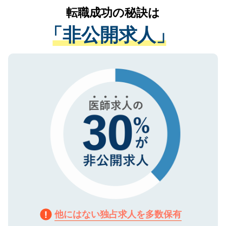
かがいして、現在の医療機関の状況や紹介
転職成功の秘訣は
は、個人情報の取り扱いについての厳密な
経験をまじえながら、適切なアドバイスを
管理基準を満たした事業者のみに付与され
「非公開求人」
させていただきます。すぐにご転職をされ
る、プライバシーマークを取得済みです。
ない方には、長期的なサポートが可能です
ご登録いただいた個人情報は、SSL（デー
ので、まずはご登録ください。
タ暗号化）によって保護されていますの
で、機密保持に関してもご安心ください。
他にはない独占求人を多数保有