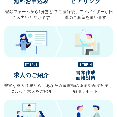
無料お申込み
ヒアリング
登録フォームから
1分ほどで
ご登録後、
アドバイザーが転
ご入力
いただけます
職の
ご希望を伺います
STEP.3
STEP.4
書類作成
求人のご紹介
面接対策
豊富な求人情報から、
あなた
応募書類の
添削や面接対策も
に合った求人を
ご紹介
徹底サポート