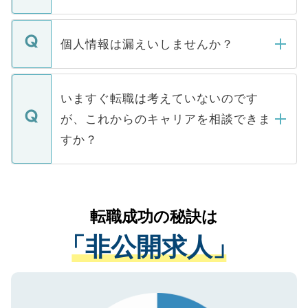
下記の理由によって、一般には公開してい
ません。
転職・入職を強要することは一切ありませ
ん。また、仮に応募先から内定をいただい
個人情報は漏えいしませんか？
■応募殺到を避けるため 人気のある医療機
たとしても、ご本人が納得しない限り、内
関を公にしてしまうと、応募が殺到する場
定を承諾する必要はありません。内定先へ
個人情報が漏えいすることはありませんの
合があります。 選考を効率よく行うため
の辞退の連絡はキャリアパートナーが行い
で、ご安心ください。当サイトからの登録
いますぐ転職は考えていないのです
に、医療機関が求める条件に合った人材の
ますので、ご安心ください。
などで収集したご登録者様の個人情報は、
が、これからのキャリアを相談できま
みを人材紹介会社に依頼するケースが増え
ご本人のキャリアアップおよび転職活動の
ています。
すか？
支援を目的に使用いたします。お預かりし
ているすべての個人データはご本人の許可
お気軽にご相談ください。先生専任のキャ
なく、医療機関側に開示したり、第三者に
リアパートナーが将来のご希望などをおう
提供することは一切ありません。また弊社
かがいして、現在の医療機関の状況や紹介
転職成功の秘訣は
は、個人情報の取り扱いについての厳密な
経験をまじえながら、適切なアドバイスを
管理基準を満たした事業者のみに付与され
「非公開求人」
させていただきます。すぐにご転職をされ
る、プライバシーマークを取得済みです。
ない方には、長期的なサポートが可能です
ご登録いただいた個人情報は、SSL（デー
ので、まずはご登録ください。
タ暗号化）によって保護されていますの
で、機密保持に関してもご安心ください。