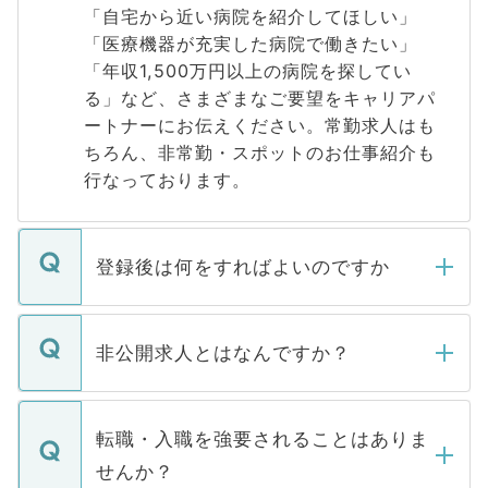
「自宅から近い病院を紹介してほしい」
「医療機器が充実した病院で働きたい」
「年収1,500万円以上の病院を探してい
る」など、さまざまなご要望をキャリアパ
ートナーにお伝えください。常勤求人はも
ちろん、非常勤・スポットのお仕事紹介も
行なっております。
登録後は何をすればよいのですか
ご登録いただきましたら、弊社担当者がご
登録内容を確認し、その後メールもしくは
非公開求人とはなんですか？
お電話にて次のステップのご案内をいたし
ます。通常、5営業日以内にはご連絡をせて
マイナビDOCTORで取り扱っている求人の
いただきますので、しばらくお待ちくださ
うち約3割は、Webサイトからご覧いただ
転職・入職を強要されることはありま
い。
けない「非公開求人」です。非公開求人は
せんか？