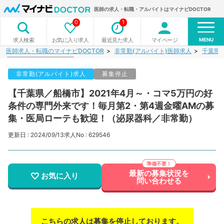
医師の求人・転職・アルバイトはマイナビDOCTOR
0
1
MENU
お気に入り求人
最近見た求人
マイページ
求人検索
医師求人・転職のマイナビDOCTOR
非常勤(アルバイト)医師求人
千葉県
非常勤(アルバイト)求人
募集停止
【千葉県／船橋市】2021年4月～・コマ5万円の好
条件の専門外来です！毎月第2・第4週金曜AMの募
集・医局ローテも歓迎！（泌尿器科／非常勤）
更新日 : 2024/09/13
求人No : 629546
最新の募集状況を
お気に入り
問い合わせる
こちらの求人は募集を停止しております。