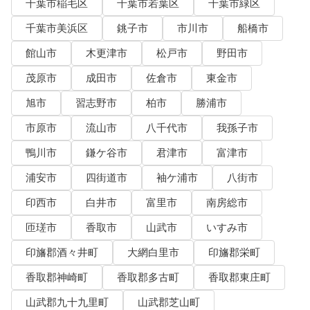
千葉市稲毛区
千葉市若葉区
千葉市緑区
千葉市美浜区
銚子市
市川市
船橋市
館山市
木更津市
松戸市
野田市
茂原市
成田市
佐倉市
東金市
旭市
習志野市
柏市
勝浦市
市原市
流山市
八千代市
我孫子市
鴨川市
鎌ケ谷市
君津市
富津市
浦安市
四街道市
袖ケ浦市
八街市
印西市
白井市
富里市
南房総市
匝瑳市
香取市
山武市
いすみ市
印旛郡酒々井町
大網白里市
印旛郡栄町
香取郡神崎町
香取郡多古町
香取郡東庄町
山武郡九十九里町
山武郡芝山町