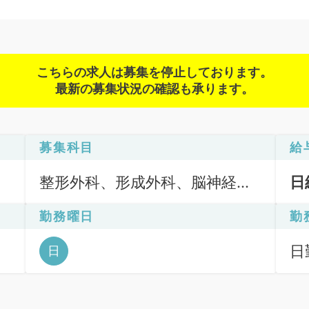
こちらの求人は募集を停止しております。
最新の募集状況の確認も承ります。
募集科目
給
整形外科、形成外科、脳神経外
日
科、呼吸器外科、一般内科、循
勤務曜日
勤
環器内科、呼吸器内科、消化器
内科、内分泌・代謝内科、腎臓
日
日
内科、外科系全般、一般外科、
6
消化器外科