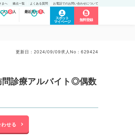
さまへ
拠点一覧
よくある質問
お電話でのお問い合わせについて
に入り求人
0
最近見た求人
1
スポット
無料登録
マイページ
更新日 : 2024/09/09
求人No : 629424
訪問診療アルバイト◎偶数
合わせる