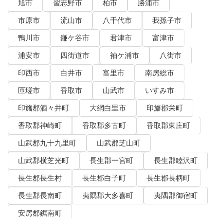
旭市
習志野市
柏市
勝浦市
市原市
流山市
八千代市
我孫子市
鴨川市
鎌ケ谷市
君津市
富津市
浦安市
四街道市
袖ケ浦市
八街市
印西市
白井市
富里市
南房総市
匝瑳市
香取市
山武市
いすみ市
印旛郡酒々井町
大網白里市
印旛郡栄町
香取郡神崎町
香取郡多古町
香取郡東庄町
山武郡九十九里町
山武郡芝山町
山武郡横芝光町
長生郡一宮町
長生郡睦沢町
長生郡長生村
長生郡白子町
長生郡長柄町
長生郡長南町
夷隅郡大多喜町
夷隅郡御宿町
安房郡鋸南町