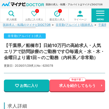
医師の求人・転職・アルバイトはマイナビDOCTOR
0
1
MENU
お気に入り求人
最近見た求人
マイページ
求人検索
医師求人・転職のマイナビDOCTOR
非常勤(アルバイト)医師求人
千葉県
非常勤(アルバイト)求人
【千葉県／船橋市】日給10万円の高給求人・人気
エリアで訪問診療のご勤務です◎毎週火・水・木・
金曜日より週1回～のご勤務（内科系／非常勤）
更新日 : 2026/01/29
求人No : 629378
お気に入り
求人を紹介してもらう
求人詳細