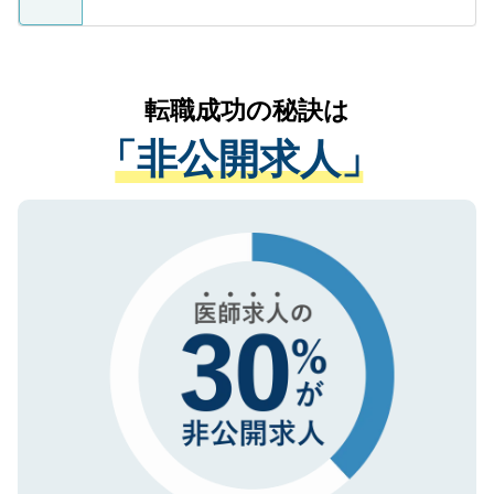
ているすべての個人データはご本人の許可
お気軽にご相談ください。先生専任のキャ
なく、医療機関側に開示したり、第三者に
リアパートナーが将来のご希望などをおう
提供することは一切ありません。また弊社
かがいして、現在の医療機関の状況や紹介
転職成功の秘訣は
は、個人情報の取り扱いについての厳密な
経験をまじえながら、適切なアドバイスを
管理基準を満たした事業者のみに付与され
「非公開求人」
させていただきます。すぐにご転職をされ
る、プライバシーマークを取得済みです。
ない方には、長期的なサポートが可能です
ご登録いただいた個人情報は、SSL（デー
ので、まずはご登録ください。
タ暗号化）によって保護されていますの
で、機密保持に関してもご安心ください。