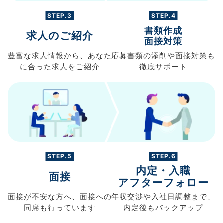
STEP.3
STEP.4
書類作成
求人のご紹介
面接対策
豊富な求人情報から、
あなた
応募書類の
添削や面接対策も
に合った求人を
ご紹介
徹底サポート
STEP.5
STEP.6
内定・入職
面接
アフターフォロー
面接が不安な方へ、
面接への
年収交渉や
入社日調整まで、
同席も
行っています
内定後もバックアップ