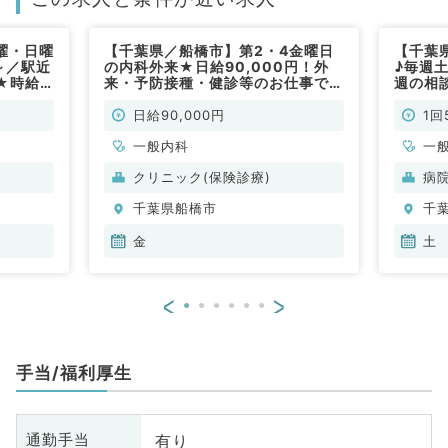
曜・日曜
【千葉県／船橋市】第2・4金曜日
【千葉県
～／駅近
の内科外来★日給90,000円！外
♪毎週
★時給
来・予防接種・健診等のお仕事です
週の相
（内科系／
（一般内科／非常勤）
来のお
泌代謝
日給90,000円
1回
一般内科
一
クリニック(保険診療)
病
千葉県船橋市
千
金
土
<
>
手当/福利厚生
有り
通勤手当