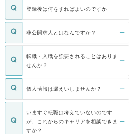
登録後は何をすればよいのですか
ご登録いただきましたら、弊社担当者がご
登録内容を確認し、その後メールもしくは
非公開求人とはなんですか？
お電話にて次のステップのご案内をいたし
ます。通常、5営業日以内にはご連絡をせて
マイナビDOCTORで取り扱っている求人の
いただきますので、しばらくお待ちくださ
うち約3割は、Webサイトからご覧いただ
転職・入職を強要されることはありま
い。
けない「非公開求人」です。非公開求人は
せんか？
下記の理由によって、一般には公開してい
ません。
転職・入職を強要することは一切ありませ
ん。また、仮に応募先から内定をいただい
個人情報は漏えいしませんか？
■応募殺到を避けるため 人気のある医療機
たとしても、ご本人が納得しない限り、内
関を公にしてしまうと、応募が殺到する場
定を承諾する必要はありません。内定先へ
個人情報が漏えいすることはありませんの
合があります。 選考を効率よく行うため
の辞退の連絡はキャリアパートナーが行い
で、ご安心ください。当サイトからの登録
いますぐ転職は考えていないのです
に、医療機関が求める条件に合った人材の
ますので、ご安心ください。
などで収集したご登録者様の個人情報は、
が、これからのキャリアを相談できま
みを人材紹介会社に依頼するケースが増え
ご本人のキャリアアップおよび転職活動の
ています。
すか？
支援を目的に使用いたします。お預かりし