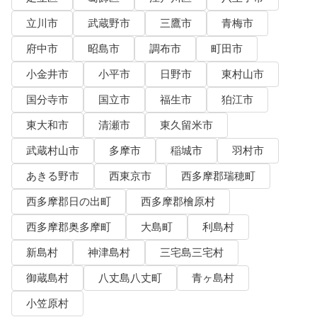
立川市
武蔵野市
三鷹市
青梅市
府中市
昭島市
調布市
町田市
小金井市
小平市
日野市
東村山市
国分寺市
国立市
福生市
狛江市
東大和市
清瀬市
東久留米市
武蔵村山市
多摩市
稲城市
羽村市
あきる野市
西東京市
西多摩郡瑞穂町
西多摩郡日の出町
西多摩郡檜原村
西多摩郡奥多摩町
大島町
利島村
新島村
神津島村
三宅島三宅村
御蔵島村
八丈島八丈町
青ヶ島村
小笠原村