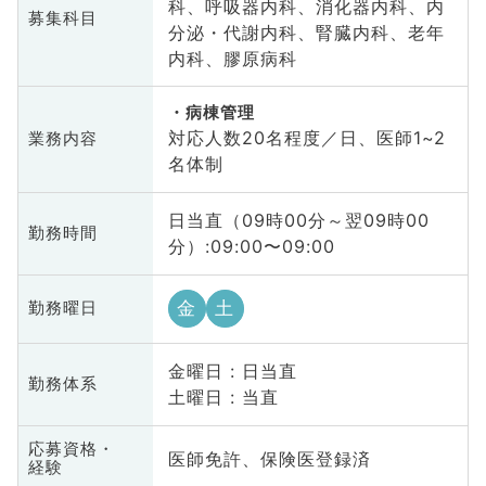
科、呼吸器内科、消化器内科、内
募集科目
分泌・代謝内科、腎臓内科、老年
内科、膠原病科
病棟管理
対応人数20名程度／日、医師1~2
業務内容
名体制
日当直（09時00分～翌09時00
勤務時間
分）:09:00〜09:00
金
土
勤務曜日
金曜日 : 日当直
勤務体系
土曜日 : 当直
応募資格・
医師免許、保険医登録済
経験