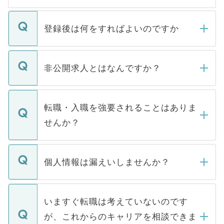
登録後は何をすればよいのですか
ご登録いただきましたら、弊社担当者がご
登録内容を確認し、その後メールもしくは
非公開求人とはなんですか？
お電話にて次のステップのご案内をいたし
ます。通常、5営業日以内にはご連絡をせて
マイナビDOCTORで取り扱っている求人の
いただきますので、しばらくお待ちくださ
うち約3割は、Webサイトからご覧いただ
転職・入職を強要されることはありま
い。
けない「非公開求人」です。非公開求人は
せんか？
下記の理由によって、一般には公開してい
ません。
転職・入職を強要することは一切ありませ
ん。また、仮に応募先から内定をいただい
個人情報は漏えいしませんか？
■応募殺到を避けるため 人気のある医療機
たとしても、ご本人が納得しない限り、内
関を公にしてしまうと、応募が殺到する場
定を承諾する必要はありません。内定先へ
個人情報が漏えいすることはありませんの
合があります。 選考を効率よく行うため
の辞退の連絡はキャリアパートナーが行い
で、ご安心ください。当サイトからの登録
いますぐ転職は考えていないのです
に、医療機関が求める条件に合った人材の
ますので、ご安心ください。
などで収集したご登録者様の個人情報は、
が、これからのキャリアを相談できま
みを人材紹介会社に依頼するケースが増え
ご本人のキャリアアップおよび転職活動の