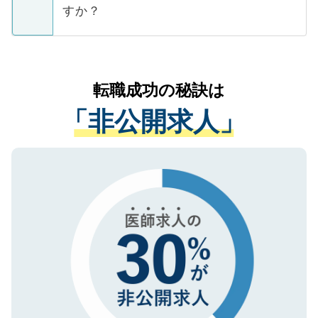
ています。
すか？
支援を目的に使用いたします。お預かりし
ているすべての個人データはご本人の許可
お気軽にご相談ください。先生専任のキャ
なく、医療機関側に開示したり、第三者に
リアパートナーが将来のご希望などをおう
提供することは一切ありません。また弊社
かがいして、現在の医療機関の状況や紹介
転職成功の秘訣は
は、個人情報の取り扱いについての厳密な
経験をまじえながら、適切なアドバイスを
管理基準を満たした事業者のみに付与され
「非公開求人」
させていただきます。すぐにご転職をされ
る、プライバシーマークを取得済みです。
ない方には、長期的なサポートが可能です
ご登録いただいた個人情報は、SSL（デー
ので、まずはご登録ください。
タ暗号化）によって保護されていますの
で、機密保持に関してもご安心ください。