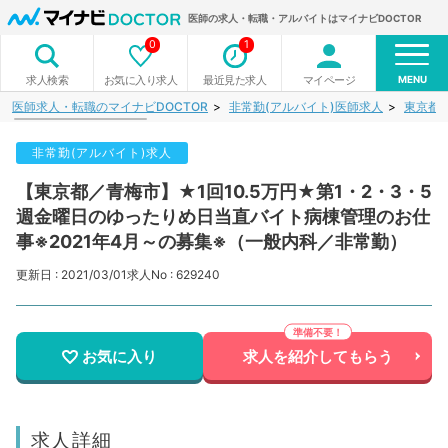
医師の求人・転職・アルバイトはマイナビDOCTOR
0
1
MENU
お気に入り求人
最近見た求人
マイページ
求人検索
医師求人・転職のマイナビDOCTOR
非常勤(アルバイト)医師求人
東京都
非常勤(アルバイト)求人
【東京都／青梅市】★1回10.5万円★第1・2・3・5
週金曜日のゆったりめ日当直バイト病棟管理のお仕
事※2021年4月～の募集※（一般内科／非常勤）
更新日 : 2021/03/01
求人No : 629240
お気に入り
求人を紹介してもらう
求人詳細