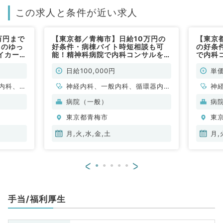
この求人と条件が近い求人
万円まで
【東京都／青梅市】日給10万円の
【東京
日のゆっ
好条件・病棟バイト時短相談も可
の好条
イカー通
能！精神科病院で内科コンサルをお
で内科
科系／非
任せ◎月火水金土曜のうち2曜日よ
土曜A
り勤務可能（内科系／非常勤）
（内科
日給100,000円
単価
内科、循
神経内科、一般内科、循環器内
神
消化器内
科、呼吸器内科、消化器内科、内
科
病院（一般）
病
腎臓内
分泌・代謝内科、腎臓内科、老年
分
東京都青梅市
東
内科、血液内科、膠原病科
内
月,火,水,金,土
月,
<
>
手当/福利厚生