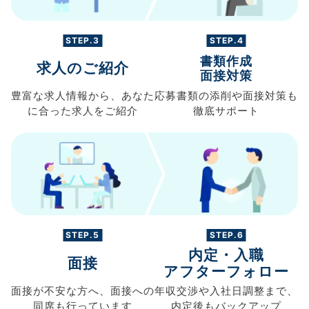
STEP.3
STEP.4
書類作成
求人のご紹介
面接対策
豊富な求人情報から、
あなた
応募書類の
添削や面接対策も
に合った求人を
ご紹介
徹底サポート
STEP.5
STEP.6
内定・入職
面接
アフターフォロー
面接が不安な方へ、
面接への
年収交渉や
入社日調整まで、
同席も
行っています
内定後もバックアップ