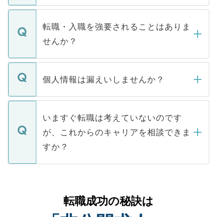
ます。通常、5営業日以内にはご連絡をせて
マイナビDOCTORで取り扱っている求人の
いただきますので、しばらくお待ちくださ
うち約3割は、Webサイトからご覧いただ
転職・入職を強要されることはありま
い。
けない「非公開求人」です。非公開求人は
せんか？
下記の理由によって、一般には公開してい
ません。
転職・入職を強要することは一切ありませ
ん。また、仮に応募先から内定をいただい
個人情報は漏えいしませんか？
■応募殺到を避けるため 人気のある医療機
たとしても、ご本人が納得しない限り、内
関を公にしてしまうと、応募が殺到する場
定を承諾する必要はありません。内定先へ
個人情報が漏えいすることはありませんの
合があります。 選考を効率よく行うため
の辞退の連絡はキャリアパートナーが行い
で、ご安心ください。当サイトからの登録
いますぐ転職は考えていないのです
に、医療機関が求める条件に合った人材の
ますので、ご安心ください。
などで収集したご登録者様の個人情報は、
が、これからのキャリアを相談できま
みを人材紹介会社に依頼するケースが増え
ご本人のキャリアアップおよび転職活動の
ています。
すか？
支援を目的に使用いたします。お預かりし
ているすべての個人データはご本人の許可
お気軽にご相談ください。先生専任のキャ
なく、医療機関側に開示したり、第三者に
リアパートナーが将来のご希望などをおう
提供することは一切ありません。また弊社
かがいして、現在の医療機関の状況や紹介
転職成功の秘訣は
は、個人情報の取り扱いについての厳密な
経験をまじえながら、適切なアドバイスを
管理基準を満たした事業者のみに付与され