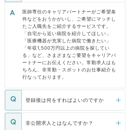
医師専任のキャリアパートナーがご希望条
件などをおうかがいし、ご希望にマッチし
たご入職先をご紹介するサービスです。
「自宅から近い病院を紹介してほしい」
「医療機器が充実した病院で働きたい」
「年収1,500万円以上の病院を探してい
る」など、さまざまなご要望をキャリアパ
ートナーにお伝えください。常勤求人はも
ちろん、非常勤・スポットのお仕事紹介も
行なっております。
登録後は何をすればよいのですか
ご登録いただきましたら、弊社担当者がご
登録内容を確認し、その後メールもしくは
非公開求人とはなんですか？
お電話にて次のステップのご案内をいたし