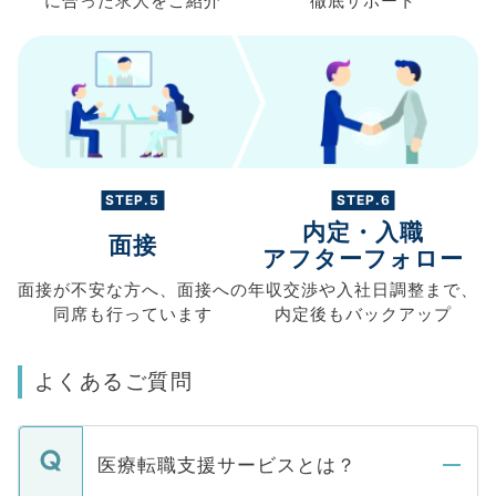
に合った求人を
ご紹介
徹底サポート
STEP.5
STEP.6
内定・入職
面接
アフターフォロー
面接が不安な方へ、
面接への
年収交渉や
入社日調整まで、
同席も
行っています
内定後もバックアップ
よくあるご質問
医療転職支援サービスとは？