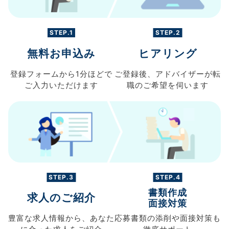
STEP.1
STEP.2
無料お申込み
ヒアリング
登録フォームから
1分ほどで
ご登録後、
アドバイザーが転
ご入力
いただけます
職の
ご希望を伺います
STEP.3
STEP.4
書類作成
求人のご紹介
面接対策
豊富な求人情報から、
あなた
応募書類の
添削や面接対策も