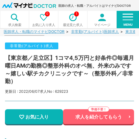
医師の求人・転職・アルバイトはマイナビDOCTOR
0
1
MENU
お気に入り求人
最近見た求人
マイページ
求人検索
医師求人・転職のマイナビDOCTOR
非常勤(アルバイト)医師求人
東京都
非常勤(アルバイト)求人
【東京都／足立区】1コマ4,5万円と好条件◎毎週月
曜日AMの勤務◎整形外科のオペ無、外来のみです
～嬉しい駅チカクリニックです～（整形外科／非常
勤）
更新日 : 2022/06/07
求人No : 629223
お気に入り
求人を紹介してもらう