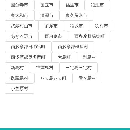
国分寺市
国立市
福生市
狛江市
東大和市
清瀬市
東久留米市
武蔵村山市
多摩市
稲城市
羽村市
あきる野市
西東京市
西多摩郡瑞穂町
西多摩郡日の出町
西多摩郡檜原村
西多摩郡奥多摩町
大島町
利島村
新島村
神津島村
三宅島三宅村
御蔵島村
八丈島八丈町
青ヶ島村
小笠原村