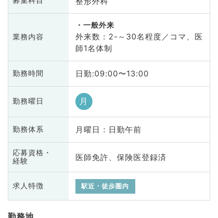
整形外科
募集科目
一般外来
外来数：2-～30名程度／コマ、医
業務内容
師1名体制
日勤:09:00〜13:00
勤務時間
月
勤務曜日
月曜日 : 日勤午前
勤務体系
応募資格・
医師免許、保険医登録済
経験
求人特徴
駅近・徒歩圏内
勤務地