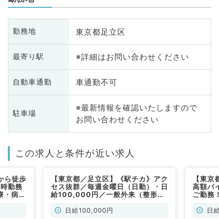
東京都足立区
勤務地
※詳細はお問い合わせください
最寄り駅
車通勤不可
自動車通勤
※最新情報を確認いたしますので
駐車場
お問い合わせください
この求人と条件が近い求人
から徒歩
【東京都／足立区】《駅チカ》アク
【東京
7時勤務
セス抜群／毎週金曜日（日勤）・日
高額バ
療・病棟
給100,000円／一般外来（整形外
ご勤務
す（整形
科／非常勤）
外科／
日給100,000円
日給