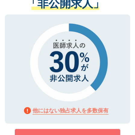
「非公開求人」
させていただきます。すぐにご転職をされ
る、プライバシーマークを取得済みです。
ない方には、長期的なサポートが可能です
ご登録いただいた個人情報は、SSL（デー
ので、まずはご登録ください。
タ暗号化）によって保護されていますの
で、機密保持に関してもご安心ください。
他にはない独占求人を多数保有