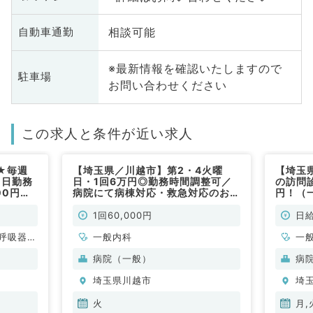
相談可能
自動車通勤
※最新情報を確認いたしますので
駐車場
お問い合わせください
この求人と条件が近い求人
★毎週
【埼玉県／川越市】第2・4火曜
【埼玉
1日勤務
日・1回6万円◎勤務時間調整可／
の訪問
00円★
病院にて病棟対応・救急対応のお仕
円！（
仕事で
事です（内科系／非常勤）
1回60,000円
日給
呼吸器内
一般内科
一
・代謝内
病院（一般）
病
埼玉県川越市
埼
火
月,