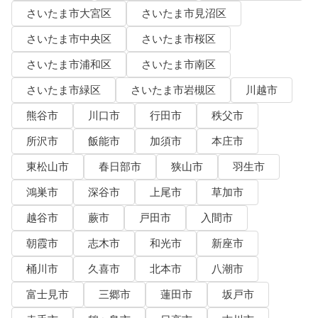
さいたま市大宮区
さいたま市見沼区
さいたま市中央区
さいたま市桜区
さいたま市浦和区
さいたま市南区
さいたま市緑区
さいたま市岩槻区
川越市
熊谷市
川口市
行田市
秩父市
所沢市
飯能市
加須市
本庄市
東松山市
春日部市
狭山市
羽生市
鴻巣市
深谷市
上尾市
草加市
越谷市
蕨市
戸田市
入間市
朝霞市
志木市
和光市
新座市
桶川市
久喜市
北本市
八潮市
富士見市
三郷市
蓮田市
坂戸市