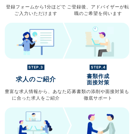
登録フォームから
1分ほどで
ご登録後、
アドバイザーが転
ご入力
いただけます
職の
ご希望を伺います
STEP.3
STEP.4
書類作成
求人のご紹介
面接対策
豊富な求人情報から、
あなた
応募書類の
添削や面接対策も
に合った求人を
ご紹介
徹底サポート