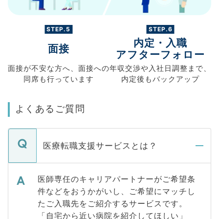
STEP.5
STEP.6
内定・入職
面接
アフターフォロー
面接が不安な方へ、
面接への
年収交渉や
入社日調整まで、
同席も
行っています
内定後もバックアップ
よくあるご質問
医療転職支援サービスとは？
医師専任のキャリアパートナーがご希望条
件などをおうかがいし、ご希望にマッチし
たご入職先をご紹介するサービスです。
「自宅から近い病院を紹介してほしい」