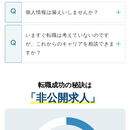
ません。
転職・入職を強要することは一切ありませ
ん。また、仮に応募先から内定をいただい
個人情報は漏えいしませんか？
■応募殺到を避けるため 人気のある医療機
たとしても、ご本人が納得しない限り、内
関を公にしてしまうと、応募が殺到する場
定を承諾する必要はありません。内定先へ
個人情報が漏えいすることはありませんの
合があります。 選考を効率よく行うため
の辞退の連絡はキャリアパートナーが行い
で、ご安心ください。当サイトからの登録
いますぐ転職は考えていないのです
に、医療機関が求める条件に合った人材の
ますので、ご安心ください。
などで収集したご登録者様の個人情報は、
が、これからのキャリアを相談できま
みを人材紹介会社に依頼するケースが増え
ご本人のキャリアアップおよび転職活動の
ています。
すか？
支援を目的に使用いたします。お預かりし
ているすべての個人データはご本人の許可
お気軽にご相談ください。先生専任のキャ
なく、医療機関側に開示したり、第三者に
リアパートナーが将来のご希望などをおう
提供することは一切ありません。また弊社
かがいして、現在の医療機関の状況や紹介
転職成功の秘訣は
は、個人情報の取り扱いについての厳密な
経験をまじえながら、適切なアドバイスを
管理基準を満たした事業者のみに付与され
「非公開求人」
させていただきます。すぐにご転職をされ
る、プライバシーマークを取得済みです。
ない方には、長期的なサポートが可能です
ご登録いただいた個人情報は、SSL（デー
ので、まずはご登録ください。
タ暗号化）によって保護されていますの
で、機密保持に関してもご安心ください。