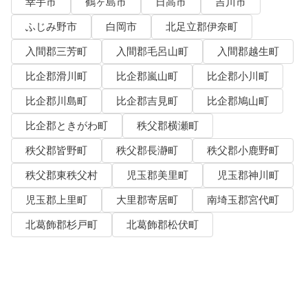
幸手市
鶴ヶ島市
日高市
吉川市
ふじみ野市
白岡市
北足立郡伊奈町
入間郡三芳町
入間郡毛呂山町
入間郡越生町
比企郡滑川町
比企郡嵐山町
比企郡小川町
比企郡川島町
比企郡吉見町
比企郡鳩山町
比企郡ときがわ町
秩父郡横瀬町
秩父郡皆野町
秩父郡長瀞町
秩父郡小鹿野町
秩父郡東秩父村
児玉郡美里町
児玉郡神川町
児玉郡上里町
大里郡寄居町
南埼玉郡宮代町
北葛飾郡杉戸町
北葛飾郡松伏町