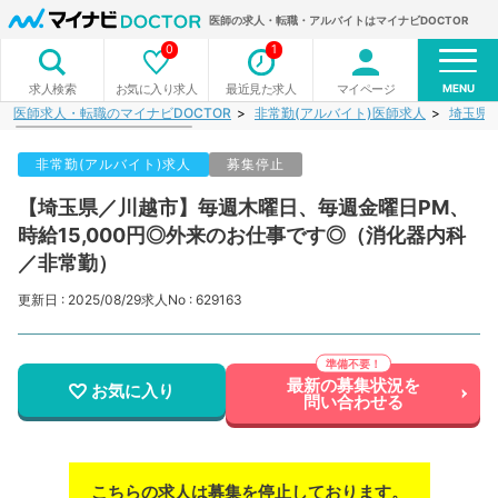
医師の求人・転職・アルバイトはマイナビDOCTOR
0
1
MENU
お気に入り求人
最近見た求人
マイページ
求人検索
医師求人・転職のマイナビDOCTOR
非常勤(アルバイト)医師求人
埼玉県
非常勤(アルバイト)求人
募集停止
【埼玉県／川越市】毎週木曜日、毎週金曜日PM、
時給15,000円◎外来のお仕事です◎（消化器内科
／非常勤）
更新日 : 2025/08/29
求人No : 629163
最新の募集状況を
お気に入り
問い合わせる
こちらの求人は募集を停止しております。