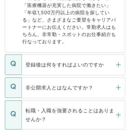
「医療機器が充実した病院で働きたい」
「年収1,500万円以上の病院を探してい
る」など、さまざまなご要望をキャリアパ
ートナーにお伝えください。常勤求人はも
ちろん、非常勤・スポットのお仕事紹介も
行なっております。
登録後は何をすればよいのですか
ご登録いただきましたら、弊社担当者がご
登録内容を確認し、その後メールもしくは
非公開求人とはなんですか？
お電話にて次のステップのご案内をいたし
ます。通常、5営業日以内にはご連絡をせて
マイナビDOCTORで取り扱っている求人の
いただきますので、しばらくお待ちくださ
うち約3割は、Webサイトからご覧いただ
転職・入職を強要されることはありま
い。
けない「非公開求人」です。非公開求人は
せんか？
下記の理由によって、一般には公開してい