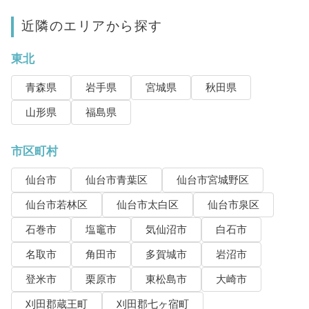
近隣のエリアから探す
東北
青森県
岩手県
宮城県
秋田県
山形県
福島県
市区町村
仙台市
仙台市青葉区
仙台市宮城野区
仙台市若林区
仙台市太白区
仙台市泉区
石巻市
塩竈市
気仙沼市
白石市
名取市
角田市
多賀城市
岩沼市
登米市
栗原市
東松島市
大崎市
刈田郡蔵王町
刈田郡七ヶ宿町