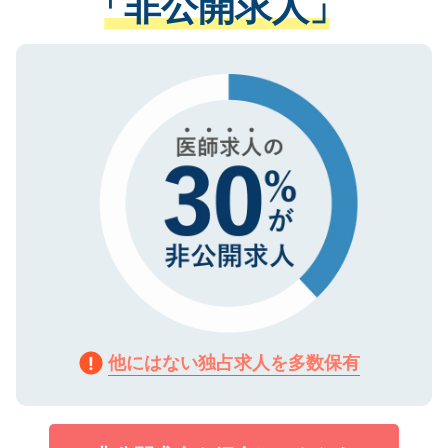
「非公開求人」
させていただきます。すぐにご転職をされ
る、プライバシーマークを取得済みです。
ない方には、長期的なサポートが可能です
ご登録いただいた個人情報は、SSL（デー
ので、まずはご登録ください。
タ暗号化）によって保護されていますの
で、機密保持に関してもご安心ください。
他にはない独占求人を多数保有