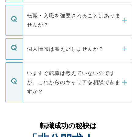
ます。通常、5営業日以内にはご連絡をせて
マイナビDOCTORで取り扱っている求人の
いただきますので、しばらくお待ちくださ
うち約3割は、Webサイトからご覧いただ
転職・入職を強要されることはありま
い。
けない「非公開求人」です。非公開求人は
せんか？
下記の理由によって、一般には公開してい
ません。
転職・入職を強要することは一切ありませ
ん。また、仮に応募先から内定をいただい
個人情報は漏えいしませんか？
■応募殺到を避けるため 人気のある医療機
たとしても、ご本人が納得しない限り、内
関を公にしてしまうと、応募が殺到する場
定を承諾する必要はありません。内定先へ
個人情報が漏えいすることはありませんの
合があります。 選考を効率よく行うため
の辞退の連絡はキャリアパートナーが行い
で、ご安心ください。当サイトからの登録
いますぐ転職は考えていないのです
に、医療機関が求める条件に合った人材の
ますので、ご安心ください。
などで収集したご登録者様の個人情報は、
が、これからのキャリアを相談できま
みを人材紹介会社に依頼するケースが増え
ご本人のキャリアアップおよび転職活動の
ています。
すか？
支援を目的に使用いたします。お預かりし
ているすべての個人データはご本人の許可
お気軽にご相談ください。先生専任のキャ
なく、医療機関側に開示したり、第三者に
リアパートナーが将来のご希望などをおう
提供することは一切ありません。また弊社
かがいして、現在の医療機関の状況や紹介
転職成功の秘訣は
は、個人情報の取り扱いについての厳密な
経験をまじえながら、適切なアドバイスを
管理基準を満たした事業者のみに付与され