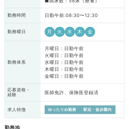
■病床数：58床（療養）
日勤午前:08:30〜12:30
勤務時間
月
火
水
木
金
勤務曜日
月曜日 : 日勤午前
火曜日 : 日勤午前
水曜日 : 日勤午前
勤務体系
木曜日 : 日勤午前
金曜日 : 日勤午前
応募資格・
医師免許、保険医登録済
経験
求人特徴
ゆったりめ勤務
駅近・徒歩圏内
勤務地