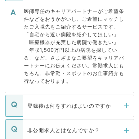
医師専任のキャリアパートナーがご希望条
件などをおうかがいし、ご希望にマッチし
たご入職先をご紹介するサービスです。
「自宅から近い病院を紹介してほしい」
「医療機器が充実した病院で働きたい」
「年収1,500万円以上の病院を探してい
る」など、さまざまなご要望をキャリアパ
ートナーにお伝えください。常勤求人はも
ちろん、非常勤・スポットのお仕事紹介も
行なっております。
登録後は何をすればよいのですか
ご登録いただきましたら、弊社担当者がご
登録内容を確認し、その後メールもしくは
非公開求人とはなんですか？
お電話にて次のステップのご案内をいたし