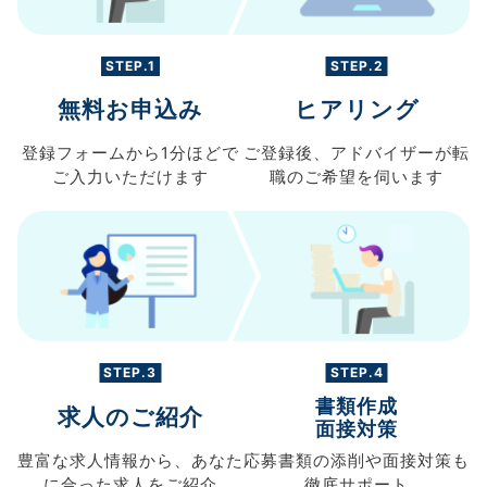
STEP.1
STEP.2
無料お申込み
ヒアリング
登録フォームから
1分ほどで
ご登録後、
アドバイザーが転
ご入力
いただけます
職の
ご希望を伺います
STEP.3
STEP.4
書類作成
求人のご紹介
面接対策
豊富な求人情報から、
あなた
応募書類の
添削や面接対策も
に合った求人を
ご紹介
徹底サポート