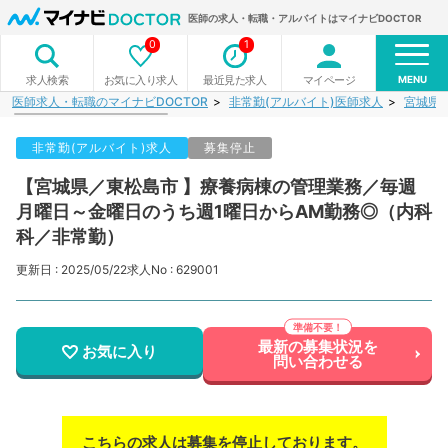
医師の求人・転職・アルバイトはマイナビDOCTOR
0
1
MENU
お気に入り求人
最近見た求人
マイページ
求人検索
医師求人・転職のマイナビDOCTOR
非常勤(アルバイト)医師求人
宮城県
非常勤(アルバイト)求人
募集停止
【宮城県／東松島市 】療養病棟の管理業務／毎週
月曜日～金曜日のうち週1曜日からAM勤務◎（内科
科／非常勤）
更新日 : 2025/05/22
求人No : 629001
最新の募集状況を
お気に入り
問い合わせる
こちらの求人は募集を停止しております。