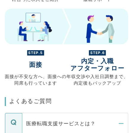
STEP.5
STEP.6
内定・入職
面接
アフターフォロー
面接が不安な方へ、
面接への
年収交渉や
入社日調整まで、
同席も
行っています
内定後もバックアップ
よくあるご質問
医療転職支援サービスとは？