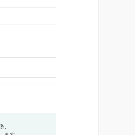
係、
します。