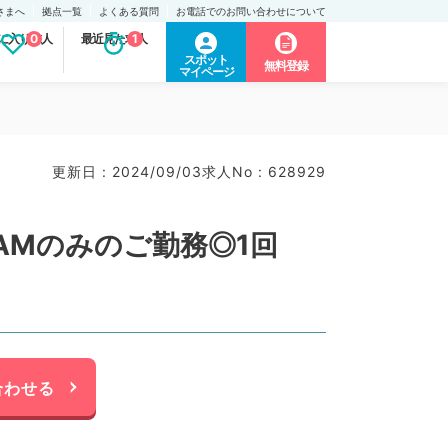
さまへ
拠点一覧
よくある質問
お電話でのお問い合わせについて
に入り求人
0
最近見た求人
1
スポット
無料登録
マイページ
更新日 : 2024/09/03
求人No : 628929
AMのみのご勤務◎1回
合わせる