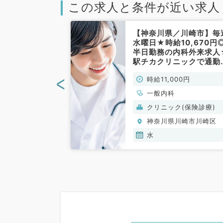
この求人と条件が近い求人
／川崎市】★急
【神奈川県／川崎市】毎
年3月末まで◎時
水曜日★時給10,670円
円／毎週木曜日
半日勤務の内科外来求人
のお仕事★駅チ
駅チカクリニックで通勤
で交通も楽々で
楽々です！（一般内科／
<
00円
時給11,000円
般内科／非常
常勤）
一般内科
(保険診療)
クリニック(保険診療)
川崎市川崎区
神奈川県川崎市川崎区
水