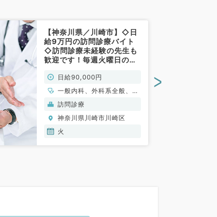
【神奈川県／川崎市】◇日
給9万円の訪問診療バイト
◇訪問診療未経験の先生も
歓迎です！毎週火曜日の内
週1からご勤務（内科系・外
>
日給90,000円
科系／非常勤）
一般内科、外科系全般、一
般外科
訪問診療
神奈川県川崎市川崎区
火