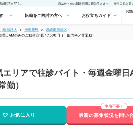
【神奈川県／川崎市】人気エリアで往診バイト・毎週金曜日AMのみのご勤務◎1回47,500円（一般内科／非常勤）非常勤(アルバイト)の求人｜医師の求人・転職・アルバイトは【マイナビDOCTOR】
自治体・公共団体採用ご担当者さまへ
採用ご担当者
お気
す
転職をご検討の方へ
お役立ちガイド
ト)医師求人
神奈川県
川崎市川崎区
日AMのみのご勤務◎1回47,500円（一般内科／非常勤）
気エリアで往診バイト・毎週金曜日
非常勤）
お気に入り
最新の募集状況を問い