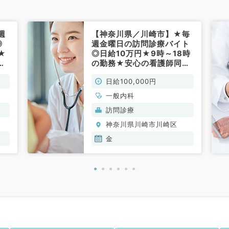
週
【神奈川県／川崎市】★毎
◎
週金曜日の訪問診療バイト
★
◎日給10万円★9時～18時
も
の勤務★安心の看護師同行
非
あり（内科系／非常勤）
日給100,000円
一般内科
訪問診療
神奈川県川崎市川崎区
金