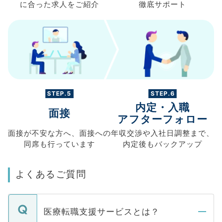
に合った求人を
ご紹介
徹底サポート
STEP.5
STEP.6
内定・入職
面接
アフターフォロー
面接が不安な方へ、
面接への
年収交渉や
入社日調整まで、
同席も
行っています
内定後もバックアップ
よくあるご質問
医療転職支援サービスとは？