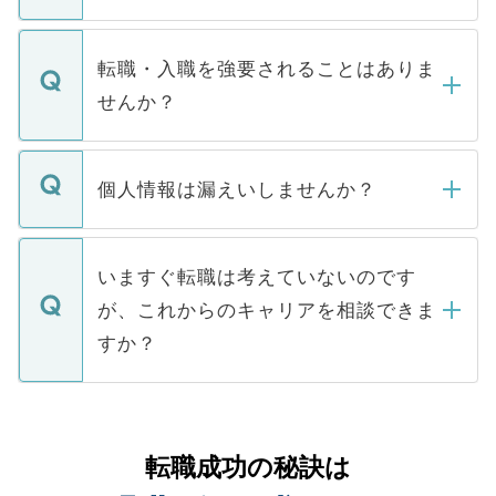
お電話にて次のステップのご案内をいたし
ます。通常、5営業日以内にはご連絡をせて
マイナビDOCTORで取り扱っている求人の
いただきますので、しばらくお待ちくださ
うち約3割は、Webサイトからご覧いただ
転職・入職を強要されることはありま
い。
けない「非公開求人」です。非公開求人は
せんか？
下記の理由によって、一般には公開してい
ません。
転職・入職を強要することは一切ありませ
ん。また、仮に応募先から内定をいただい
個人情報は漏えいしませんか？
■応募殺到を避けるため 人気のある医療機
たとしても、ご本人が納得しない限り、内
関を公にしてしまうと、応募が殺到する場
定を承諾する必要はありません。内定先へ
個人情報が漏えいすることはありませんの
合があります。 選考を効率よく行うため
の辞退の連絡はキャリアパートナーが行い
で、ご安心ください。当サイトからの登録
いますぐ転職は考えていないのです
に、医療機関が求める条件に合った人材の
ますので、ご安心ください。
などで収集したご登録者様の個人情報は、
が、これからのキャリアを相談できま
みを人材紹介会社に依頼するケースが増え
ご本人のキャリアアップおよび転職活動の
ています。
すか？
支援を目的に使用いたします。お預かりし
ているすべての個人データはご本人の許可
お気軽にご相談ください。先生専任のキャ
なく、医療機関側に開示したり、第三者に
リアパートナーが将来のご希望などをおう
提供することは一切ありません。また弊社
かがいして、現在の医療機関の状況や紹介
転職成功の秘訣は
は、個人情報の取り扱いについての厳密な
経験をまじえながら、適切なアドバイスを
管理基準を満たした事業者のみに付与され