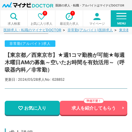
医師の求人・転職・アルバイトはマイナビDOCTOR
0
1
MENU
お気に入り求人
最近見た求人
マイページ
求人検索
医師求人・転職のマイナビDOCTOR
非常勤(アルバイト)医師求人
東京都
非常勤(アルバイト)求人
【東京都／西東京市】★週1コマ勤務が可能★毎週
木曜日AMの募集～空いたお時間を有効活用～（呼
吸器内科／非常勤）
更新日 : 2024/05/28
求人No : 628852
お気に入り
求人を紹介してもらう