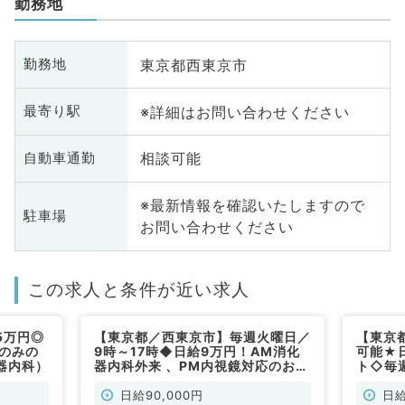
勤務地
東京都西東京市
勤務地
※詳細はお問い合わせください
最寄り駅
相談可能
自動車通勤
※最新情報を確認いたしますので
駐車場
お問い合わせください
この求人と条件が近い求人
5万円◎
【東京都／西東京市】毎週火曜日／
【東京
Fのみの
9時～17時◆日給9万円！AM消化
可能★
器内科）
器内科外来 、PM内視鏡対応のお仕
ト◇毎
事です（消化器内科／非常勤）
ち週1
可能で
日給90,000円
日給