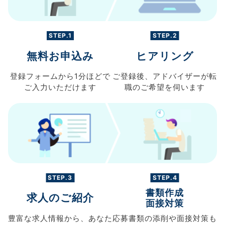
STEP.1
STEP.2
無料お申込み
ヒアリング
登録フォームから
1分ほどで
ご登録後、
アドバイザーが転
ご入力
いただけます
職の
ご希望を伺います
STEP.3
STEP.4
書類作成
求人のご紹介
面接対策
豊富な求人情報から、
あなた
応募書類の
添削や面接対策も