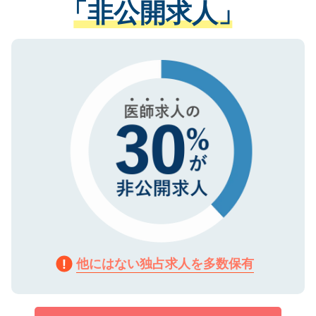
「非公開求人」
させていただきます。すぐにご転職をされ
る、プライバシーマークを取得済みです。
ない方には、長期的なサポートが可能です
ご登録いただいた個人情報は、SSL（デー
ので、まずはご登録ください。
タ暗号化）によって保護されていますの
で、機密保持に関してもご安心ください。
他にはない独占求人を多数保有