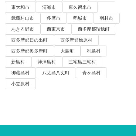
東大和市
清瀬市
東久留米市
武蔵村山市
多摩市
稲城市
羽村市
あきる野市
西東京市
西多摩郡瑞穂町
西多摩郡日の出町
西多摩郡檜原村
西多摩郡奥多摩町
大島町
利島村
新島村
神津島村
三宅島三宅村
御蔵島村
八丈島八丈町
青ヶ島村
小笠原村