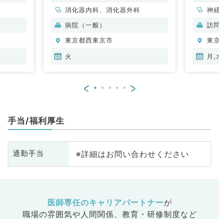
消化器内科、消化器外科
神
循
病院（一般）
訪
内
東京都西東京市
東
科
火
月,
<
>
手当/福利厚生
※詳細はお問い合わせください
通勤手当
医師専任のキャリアパートナー
が
職場の雰囲気や人間関係、
教育・研修制度など