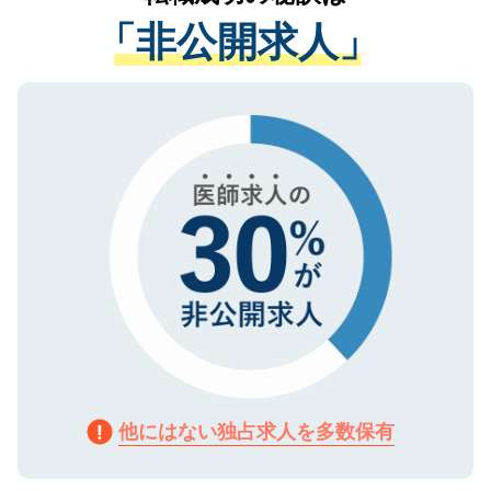
経験をまじえながら、適切なアドバイスを
管理基準を満たした事業者のみに付与され
「非公開求人」
させていただきます。すぐにご転職をされ
る、プライバシーマークを取得済みです。
ない方には、長期的なサポートが可能です
ご登録いただいた個人情報は、SSL（デー
ので、まずはご登録ください。
タ暗号化）によって保護されていますの
で、機密保持に関してもご安心ください。
他にはない独占求人を多数保有