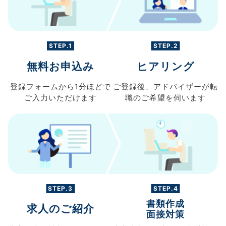
STEP.1
STEP.2
無料お申込み
ヒアリング
登録フォームから
1分ほどで
ご登録後、
アドバイザーが転
ご入力
いただけます
職の
ご希望を伺います
STEP.3
STEP.4
書類作成
求人のご紹介
面接対策