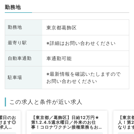
勤務地
東京都葛飾区
勤務地
※詳細はお問い合わせください
最寄り駅
車通勤可能
自動車通勤
※最新情報を確認いたしますので
駐車場
お問い合わせください
この求人と条件が近い求人
曜日のお
【東京都／葛飾区】日給12万円★
【東京
けます◎
第1.2.4.5週水曜日／外来のお仕
人！第
診求人！
事！コロナワクチン接種業務もお任
なります
す～看護
せする場合もあります（耳鼻咽喉科
時給9,