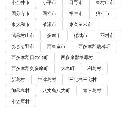
小金井市
小平市
日野市
東村山市
国分寺市
国立市
福生市
狛江市
東大和市
清瀬市
東久留米市
武蔵村山市
多摩市
稲城市
羽村市
あきる野市
西東京市
西多摩郡瑞穂町
西多摩郡日の出町
西多摩郡檜原村
西多摩郡奥多摩町
大島町
利島村
新島村
神津島村
三宅島三宅村
御蔵島村
八丈島八丈町
青ヶ島村
小笠原村