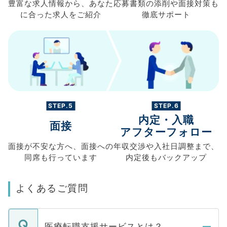
豊富な求人情報から、
あなた
応募書類の
添削や面接対策も
に合った求人を
ご紹介
徹底サポート
STEP.5
STEP.6
内定・入職
面接
アフターフォロー
面接が不安な方へ、
面接への
年収交渉や
入社日調整まで、
同席も
行っています
内定後もバックアップ
よくあるご質問
医療転職支援サービスとは？