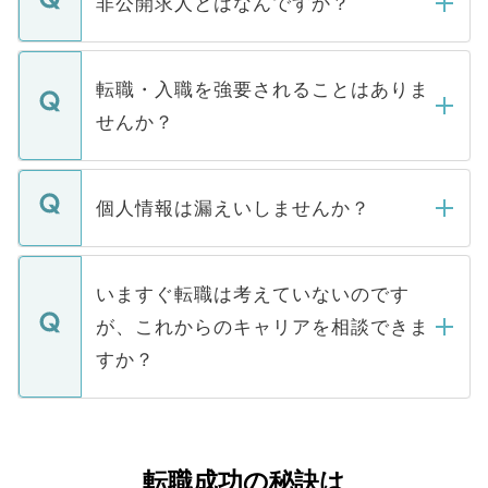
非公開求人とはなんですか？
お電話にて次のステップのご案内をいたし
ます。通常、5営業日以内にはご連絡をせて
マイナビDOCTORで取り扱っている求人の
いただきますので、しばらくお待ちくださ
うち約3割は、Webサイトからご覧いただ
転職・入職を強要されることはありま
い。
けない「非公開求人」です。非公開求人は
せんか？
下記の理由によって、一般には公開してい
ません。
転職・入職を強要することは一切ありませ
ん。また、仮に応募先から内定をいただい
個人情報は漏えいしませんか？
■応募殺到を避けるため 人気のある医療機
たとしても、ご本人が納得しない限り、内
関を公にしてしまうと、応募が殺到する場
定を承諾する必要はありません。内定先へ
個人情報が漏えいすることはありませんの
合があります。 選考を効率よく行うため
の辞退の連絡はキャリアパートナーが行い
で、ご安心ください。当サイトからの登録
いますぐ転職は考えていないのです
に、医療機関が求める条件に合った人材の
ますので、ご安心ください。
などで収集したご登録者様の個人情報は、
が、これからのキャリアを相談できま
みを人材紹介会社に依頼するケースが増え
ご本人のキャリアアップおよび転職活動の
ています。
すか？
支援を目的に使用いたします。お預かりし
ているすべての個人データはご本人の許可
お気軽にご相談ください。先生専任のキャ
なく、医療機関側に開示したり、第三者に
リアパートナーが将来のご希望などをおう
提供することは一切ありません。また弊社
かがいして、現在の医療機関の状況や紹介
転職成功の秘訣は
は、個人情報の取り扱いについての厳密な