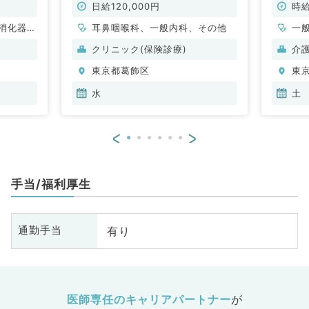
（一般内
／非常勤）
勤）
日給120,000円
時給
消化器内
耳鼻咽喉科、一般内科、その他
一
クリニック(保険診療)
介
東京都葛飾区
東
水
土
<
>
手当/福利厚生
有り
通勤手当
医師専任のキャリアパートナー
が