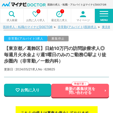
医師の求人・転職・アルバイトはマイナビDOCTOR
0
1
MENU
お気に入り求人
最近見た求人
マイページ
求人検索
医師求人・転職のマイナビDOCTOR
非常勤(アルバイト)医師求人
東京都
非常勤(アルバイト)求人
募集停止
【東京都／葛飾区】日給10万円の訪問診療求人◎
毎週月火水金より週1曜日のみのご勤務◎駅より徒
歩圏内（非常勤／一般内科）
更新日 : 2024/05/21
求人No : 628625
最新の募集状況を
お気に入り
問い合わせる
こちらの求人は募集を停止しております。