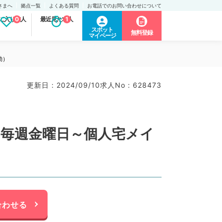
さまへ
拠点一覧
よくある質問
お電話でのお問い合わせについて
に入り求人
0
最近見た求人
1
スポット
無料登録
マイページ
勤）
更新日 : 2024/09/10
求人No : 628473
／毎週金曜日～個人宅メイ
合わせる