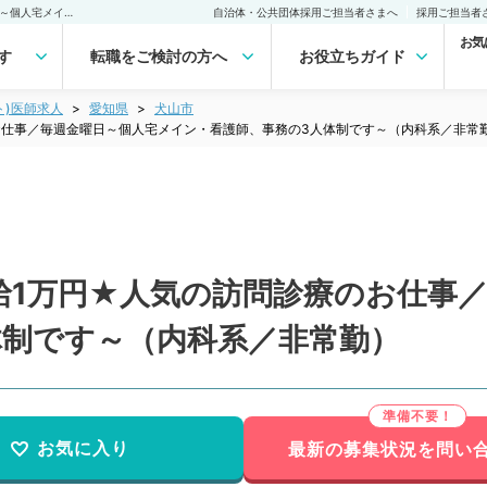
【愛知県／犬山市】★時給1万円★人気の訪問診療のお仕事／毎週金曜日～個人宅メイン・看護師、事務の3人体制です～（内科系／非常勤）非常勤(アルバイト)の求人｜医師の求人・転職・アルバイトは【マイナビDOCTOR】
自治体・公共団体採用ご担当者さまへ
採用ご担当者
お気
す
転職をご検討の方へ
お役立ちガイド
ト)医師求人
愛知県
犬山市
お仕事／毎週金曜日～個人宅メイン・看護師、事務の3人体制です～（内科系／非常
給1万円★人気の訪問診療のお仕事
体制です～（内科系／非常勤）
お気に入り
最新の募集状況を問い