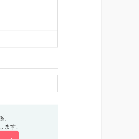
係、
します。