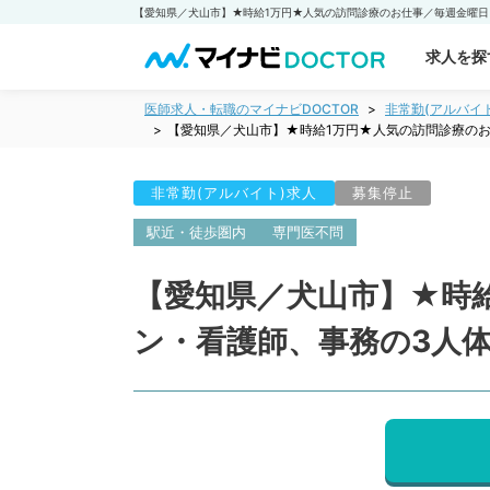
求人を探
医師求人・転職のマイナビDOCTOR
非常勤(アルバイ
【愛知県／犬山市】★時給1万円★人気の訪問診療の
非常勤(アルバイト)求人
募集停止
駅近・徒歩圏内
専門医不問
【愛知県／犬山市】★時
ン・看護師、事務の3人