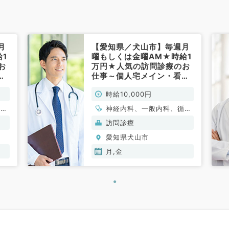
月
【愛知県／犬山市】毎週月
1
曜もしくは金曜AM★時給1
お
万円★人気の訪問診療のお
護
仕事～個人宅メイン・看護
～
師、事務の3人体制です～
時給10,000円
（内科系／非常勤）
循環
神経内科、一般内科、循環
消化
器内科、呼吸器内科、消化
訪問診療
器内科
愛知県犬山市
月,金