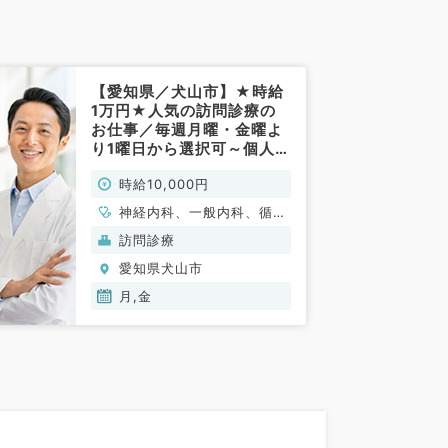
【愛知県／犬山市】★時給
1万円★人気の訪問診療の
お仕事／毎週月曜・金曜よ
り1曜日から選択可～個人宅
メイン・看護師、事務の3
時給10,000円
人体制です～（内科系／非
常勤）
神経内科、一般内科、循環
器内科、呼吸器内科、消化
訪問診療
器内科、老年内科
愛知県犬山市
月,金