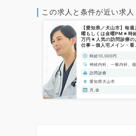
この求人と条件が近い求人
【愛知県／犬山市】毎週
曜もしくは金曜PM★時給
万円★人気の訪問診療の
仕事～個人宅メイン・看
師、事務の3人体制です
時給10,000円
（内科系／非常勤）
神経内科、一般内科、
器内科、呼吸器内科、
訪問診療
器内科
愛知県犬山市
月,金