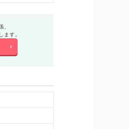
係、
します。