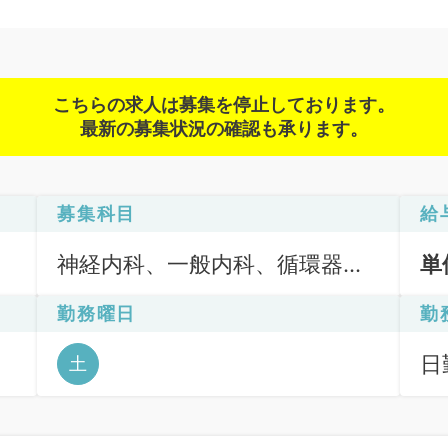
こちらの求人は募集を停止しております。
最新の募集状況の確認も承ります。
募集科目
給
神経内科、一般内科、循環器内
単
科、呼吸器内科、消化器内科、
勤務曜日
勤
内分泌・代謝内科、腎臓内科、
老年内科、血液内科、膠原病科
日
土