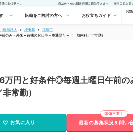
【埼玉県／加須市】1コマ6万円と好条件◎毎週土曜日午前のみ・外来＋待機のお仕事～車通勤可～（一般内科／非常勤）非常勤(アルバイト)の求人｜医師の求人・転職・アルバイトは【マイナビDOCTOR】
自治体・公共団体採用ご担当者さまへ
採用ご担当者
お気
す
転職をご検討の方へ
お役立ちガイド
ト)医師求人
埼玉県
加須市
午前のみ・外来＋待機のお仕事～車通勤可～（一般内科／非常勤）
マ6万円と好条件◎毎週土曜日午前の
／非常勤）
お気に入り
最新の募集状況を問い