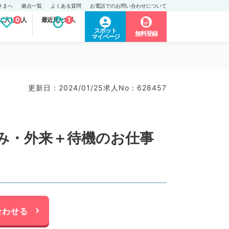
さまへ
拠点一覧
よくある質問
お電話でのお問い合わせについて
に入り求人
0
最近見た求人
1
スポット
無料登録
マイページ
更新日 : 2024/01/25
求人No : 628457
み・外来＋待機のお仕事
合わせる