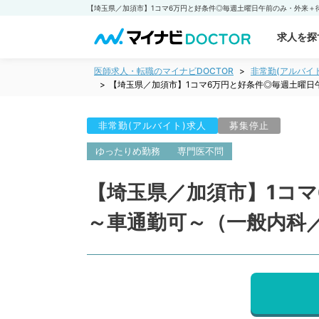
求人を探
医師求人・転職のマイナビDOCTOR
非常勤(アルバイ
【埼玉県／加須市】1コマ6万円と好条件◎毎週土曜日
非常勤(アルバイト)求人
募集停止
ゆったりめ勤務
専門医不問
【埼玉県／加須市】1コ
～車通勤可～（一般内科