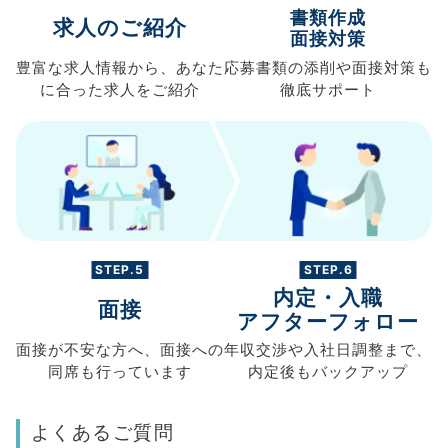
書類作成
求人のご紹介
面接対策
豊富な求人情報から、
あなた
応募書類の
添削や面接対策も
に合った求人を
ご紹介
徹底サポート
STEP.5
STEP.6
内定・入職
面接
アフターフォロー
面接が不安な方へ、
面接への
年収交渉や
入社日調整まで、
同席も
行っています
内定後もバックアップ
よくあるご質問