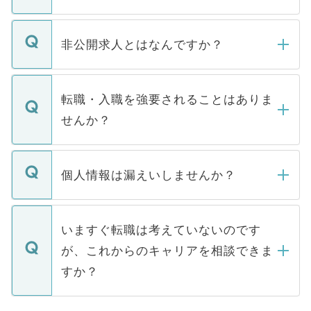
ご登録いただきましたら、弊社担当者がご
登録内容を確認し、その後メールもしくは
非公開求人とはなんですか？
お電話にて次のステップのご案内をいたし
ます。通常、5営業日以内にはご連絡をせて
マイナビDOCTORで取り扱っている求人の
いただきますので、しばらくお待ちくださ
うち約3割は、Webサイトからご覧いただ
転職・入職を強要されることはありま
い。
けない「非公開求人」です。非公開求人は
せんか？
下記の理由によって、一般には公開してい
ません。
転職・入職を強要することは一切ありませ
ん。また、仮に応募先から内定をいただい
個人情報は漏えいしませんか？
■応募殺到を避けるため 人気のある医療機
たとしても、ご本人が納得しない限り、内
関を公にしてしまうと、応募が殺到する場
定を承諾する必要はありません。内定先へ
個人情報が漏えいすることはありませんの
合があります。 選考を効率よく行うため
の辞退の連絡はキャリアパートナーが行い
で、ご安心ください。当サイトからの登録
いますぐ転職は考えていないのです
に、医療機関が求める条件に合った人材の
ますので、ご安心ください。
などで収集したご登録者様の個人情報は、
が、これからのキャリアを相談できま
みを人材紹介会社に依頼するケースが増え
ご本人のキャリアアップおよび転職活動の
ています。
すか？
支援を目的に使用いたします。お預かりし
ているすべての個人データはご本人の許可
お気軽にご相談ください。先生専任のキャ