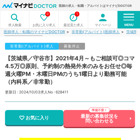
医師の求人・転職・アルバイトはマイナビDOCTOR
0
1
MENU
お気に入り求人
最近見た求人
マイページ
求人検索
医師求人・転職のマイナビDOCTOR
非常勤(アルバイト)医師求人
茨城県
非常勤(アルバイト)求人
募集停止
【茨城県／守谷市】2021年4月～もご相談可◎コマ
4.5万◎原則、予約制の熱発外来のみをお任せ◎毎
週火曜PM・木曜日PMのうち1曜日より勤務可能
（内科系／非常勤）
更新日 : 2024/10/03
求人No : 628411
最新の募集状況を
お気に入り
問い合わせる