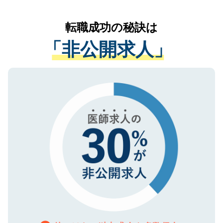
なく、医療機関側に開示したり、第三者に
リアパートナーが将来のご希望などをおう
提供することは一切ありません。また弊社
かがいして、現在の医療機関の状況や紹介
転職成功の秘訣は
は、個人情報の取り扱いについての厳密な
経験をまじえながら、適切なアドバイスを
管理基準を満たした事業者のみに付与され
「非公開求人」
させていただきます。すぐにご転職をされ
る、プライバシーマークを取得済みです。
ない方には、長期的なサポートが可能です
ご登録いただいた個人情報は、SSL（デー
ので、まずはご登録ください。
タ暗号化）によって保護されていますの
で、機密保持に関してもご安心ください。