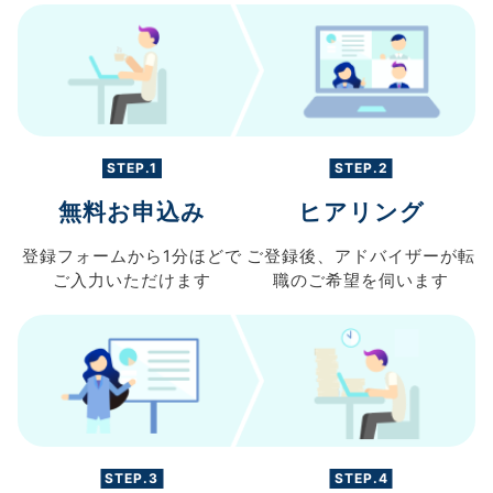
STEP.1
STEP.2
無料お申込み
ヒアリング
登録フォームから
1分ほどで
ご登録後、
アドバイザーが転
ご入力
いただけます
職の
ご希望を伺います
STEP.3
STEP.4