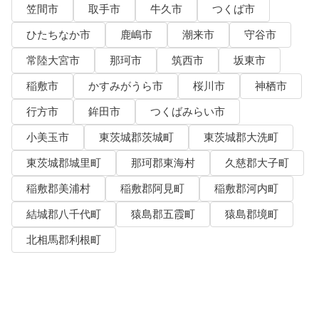
笠間市
取手市
牛久市
つくば市
ひたちなか市
鹿嶋市
潮来市
守谷市
常陸大宮市
那珂市
筑西市
坂東市
稲敷市
かすみがうら市
桜川市
神栖市
行方市
鉾田市
つくばみらい市
小美玉市
東茨城郡茨城町
東茨城郡大洗町
東茨城郡城里町
那珂郡東海村
久慈郡大子町
稲敷郡美浦村
稲敷郡阿見町
稲敷郡河内町
結城郡八千代町
猿島郡五霞町
猿島郡境町
北相馬郡利根町