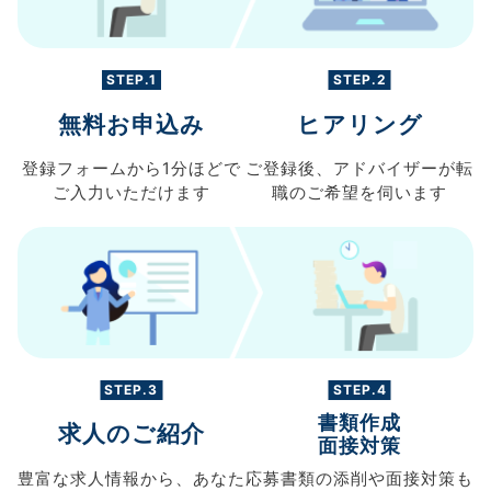
STEP.1
STEP.2
無料お申込み
ヒアリング
登録フォームから
1分ほどで
ご登録後、
アドバイザーが転
ご入力
いただけます
職の
ご希望を伺います
STEP.3
STEP.4
書類作成
求人のご紹介
面接対策
豊富な求人情報から、
あなた
応募書類の
添削や面接対策も