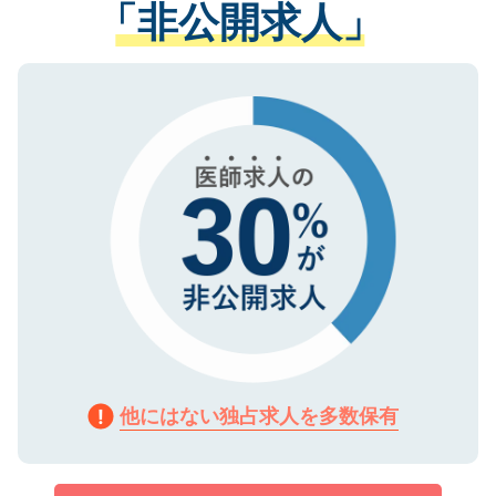
「非公開求人」
させていただきます。すぐにご転職をされ
る、プライバシーマークを取得済みです。
ない方には、長期的なサポートが可能です
ご登録いただいた個人情報は、SSL（デー
ので、まずはご登録ください。
タ暗号化）によって保護されていますの
で、機密保持に関してもご安心ください。
他にはない独占求人を多数保有