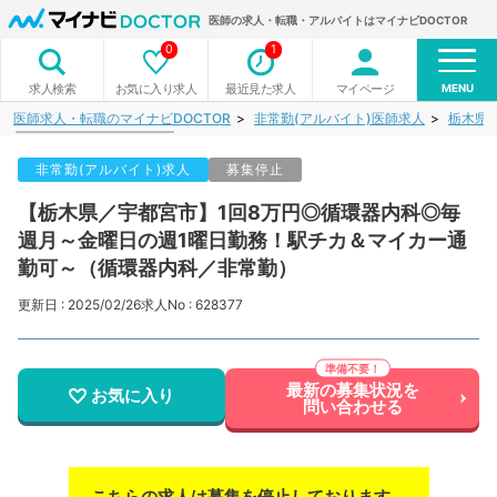
医師の求人・転職・アルバイトはマイナビDOCTOR
0
1
MENU
お気に入り求人
最近見た求人
マイページ
求人検索
医師求人・転職のマイナビDOCTOR
非常勤(アルバイト)医師求人
栃木県
非常勤(アルバイト)求人
募集停止
【栃木県／宇都宮市】1回8万円◎循環器内科◎毎
週月～金曜日の週1曜日勤務！駅チカ＆マイカー通
勤可～（循環器内科／非常勤）
更新日 : 2025/02/26
求人No : 628377
最新の募集状況を
お気に入り
問い合わせる
こちらの求人は募集を停止しております。