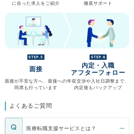
に合った求人を
ご紹介
徹底サポート
STEP.5
STEP.6
内定・入職
面接
アフターフォロー
面接が不安な方へ、
面接への
年収交渉や
入社日調整まで、
同席も
行っています
内定後もバックアップ
よくあるご質問
医療転職支援サービスとは？