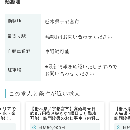
勤務地
栃木県宇都宮市
勤務地
※詳細はお問い合わせください
最寄り駅
車通勤可能
自動車通勤
※最新情報を確認いたしますので
駐車場
お問い合わせください
この求人と条件が近い求人
エリアで
【栃木県／宇都宮市】高給与★日
【栃木
・水・金
給9万円◎お好きな1曜日より勤務
★毎週
可能！時
可能！訪問診療のお仕事◆（内科
訪問診
科系・外
系、外科系／非常勤）
能です
日給90,000円
日給