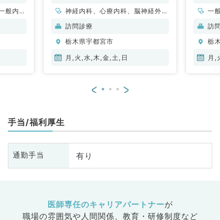
一般内
神経内科、心療内科、脳神経外
一
内科、消
科、心臓血管外科、一般内科、循
科
訪問診療
訪
内科、腎
環器内科、呼吸器内科、消化器内
科
栃木県宇都宮市
栃
内科、外
科、内分泌・代謝内科、腎臓内
化器外科
科、老年内科、外科系全般、一般
月,火,水,木,金,土,日
月,
外科、消化器外科、膠原病科
<
>
手当/福利厚生
有り
通勤手当
医師専任のキャリアパートナー
が
職場の雰囲気や人間関係、
教育・研修制度など