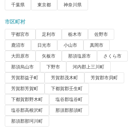
千葉県
東京都
神奈川県
市区町村
宇都宮市
足利市
栃木市
佐野市
鹿沼市
日光市
小山市
真岡市
大田原市
矢板市
那須塩原市
さくら市
那須烏山市
下野市
河内郡上三川町
芳賀郡益子町
芳賀郡茂木町
芳賀郡市貝町
芳賀郡芳賀町
下都賀郡壬生町
下都賀郡野木町
塩谷郡塩谷町
塩谷郡高根沢町
那須郡那須町
那須郡那珂川町