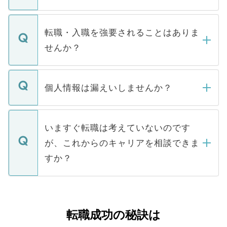
お電話にて次のステップのご案内をいたし
ます。通常、5営業日以内にはご連絡をせて
マイナビDOCTORで取り扱っている求人の
いただきますので、しばらくお待ちくださ
うち約3割は、Webサイトからご覧いただ
転職・入職を強要されることはありま
い。
けない「非公開求人」です。非公開求人は
せんか？
下記の理由によって、一般には公開してい
ません。
転職・入職を強要することは一切ありませ
ん。また、仮に応募先から内定をいただい
個人情報は漏えいしませんか？
■応募殺到を避けるため 人気のある医療機
たとしても、ご本人が納得しない限り、内
関を公にしてしまうと、応募が殺到する場
定を承諾する必要はありません。内定先へ
個人情報が漏えいすることはありませんの
合があります。 選考を効率よく行うため
の辞退の連絡はキャリアパートナーが行い
で、ご安心ください。当サイトからの登録
いますぐ転職は考えていないのです
に、医療機関が求める条件に合った人材の
ますので、ご安心ください。
などで収集したご登録者様の個人情報は、
が、これからのキャリアを相談できま
みを人材紹介会社に依頼するケースが増え
ご本人のキャリアアップおよび転職活動の
ています。
すか？
支援を目的に使用いたします。お預かりし
ているすべての個人データはご本人の許可
お気軽にご相談ください。先生専任のキャ
なく、医療機関側に開示したり、第三者に
リアパートナーが将来のご希望などをおう
提供することは一切ありません。また弊社
かがいして、現在の医療機関の状況や紹介
転職成功の秘訣は
は、個人情報の取り扱いについての厳密な
経験をまじえながら、適切なアドバイスを
管理基準を満たした事業者のみに付与され