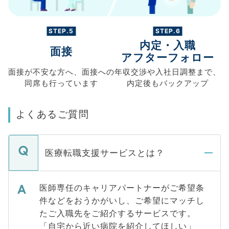
STEP.5
STEP.6
内定・入職
面接
アフターフォロー
面接が不安な方へ、
面接への
年収交渉や
入社日調整まで、
同席も
行っています
内定後もバックアップ
よくあるご質問
医療転職支援サービスとは？
医師専任のキャリアパートナーがご希望条
件などをおうかがいし、ご希望にマッチし
たご入職先をご紹介するサービスです。
「自宅から近い病院を紹介してほしい」