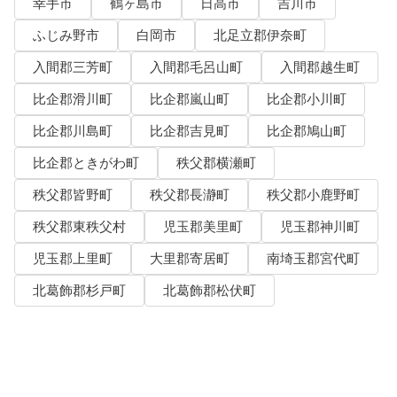
幸手市
鶴ヶ島市
日高市
吉川市
ふじみ野市
白岡市
北足立郡伊奈町
入間郡三芳町
入間郡毛呂山町
入間郡越生町
比企郡滑川町
比企郡嵐山町
比企郡小川町
比企郡川島町
比企郡吉見町
比企郡鳩山町
比企郡ときがわ町
秩父郡横瀬町
秩父郡皆野町
秩父郡長瀞町
秩父郡小鹿野町
秩父郡東秩父村
児玉郡美里町
児玉郡神川町
児玉郡上里町
大里郡寄居町
南埼玉郡宮代町
北葛飾郡杉戸町
北葛飾郡松伏町