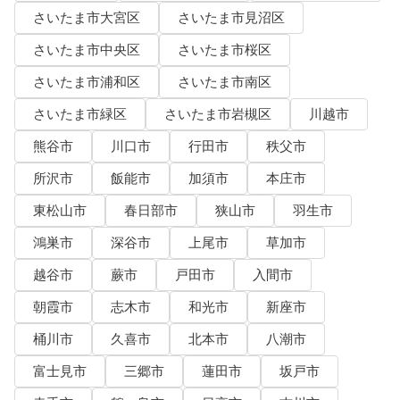
さいたま市大宮区
さいたま市見沼区
さいたま市中央区
さいたま市桜区
さいたま市浦和区
さいたま市南区
さいたま市緑区
さいたま市岩槻区
川越市
熊谷市
川口市
行田市
秩父市
所沢市
飯能市
加須市
本庄市
東松山市
春日部市
狭山市
羽生市
鴻巣市
深谷市
上尾市
草加市
越谷市
蕨市
戸田市
入間市
朝霞市
志木市
和光市
新座市
桶川市
久喜市
北本市
八潮市
富士見市
三郷市
蓮田市
坂戸市