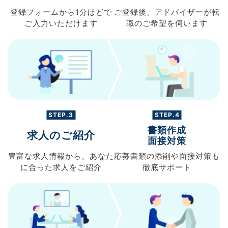
登録フォームから
1分ほどで
ご登録後、
アドバイザーが転
ご入力
いただけます
職の
ご希望を伺います
STEP.3
STEP.4
書類作成
求人のご紹介
面接対策
豊富な求人情報から、
あなた
応募書類の
添削や面接対策も
に合った求人を
ご紹介
徹底サポート