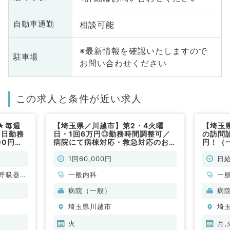
相談可能
自動車通勤
※最新情報を確認いたしますので
駐車場
お問い合わせください
この求人と条件が近い求人
★毎週
【埼玉県／川越市】第2・4火曜
【埼玉
1日勤務
日・1回6万円◎勤務時間調整可／
の訪問
00円★
病院にて病棟対応・救急対応のお仕
円！（
仕事で
事です（内科系／非常勤）
1回60,000円
日給
呼吸器内
一般内科
一
・代謝内
病院（一般）
病
埼玉県川越市
埼
火
月,