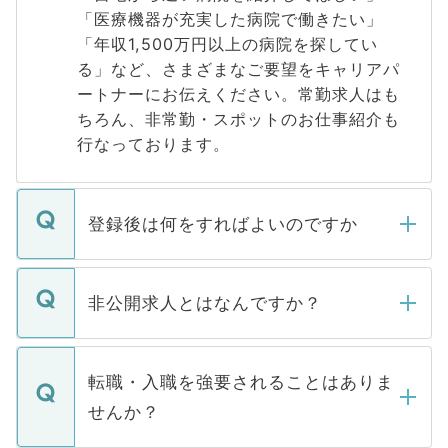
「医療機器が充実した病院で働きたい」
「年収1,500万円以上の病院を探してい
る」など、さまざまなご要望をキャリアパ
ートナーにお伝えください。常勤求人はも
ちろん、非常勤・スポットのお仕事紹介も
行なっております。
登録後は何をすればよいのですか
ご登録いただきましたら、弊社担当者がご
登録内容を確認し、その後メールもしくは
非公開求人とはなんですか？
お電話にて次のステップのご案内をいたし
ます。通常、5営業日以内にはご連絡をせて
マイナビDOCTORで取り扱っている求人の
いただきますので、しばらくお待ちくださ
うち約3割は、Webサイトからご覧いただ
転職・入職を強要されることはありま
い。
けない「非公開求人」です。非公開求人は
せんか？
下記の理由によって、一般には公開してい