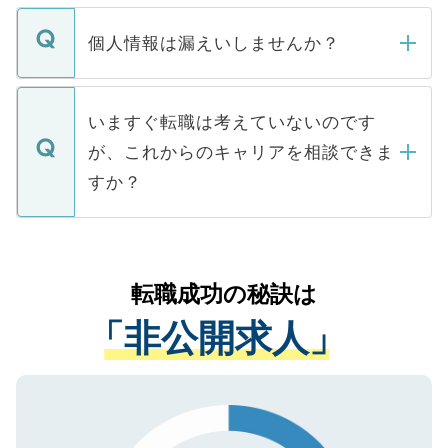
ません。
転職・入職を強要することは一切ありませ
ん。また、仮に応募先から内定をいただい
個人情報は漏えいしませんか？
■応募殺到を避けるため 人気のある医療機
たとしても、ご本人が納得しない限り、内
関を公にしてしまうと、応募が殺到する場
定を承諾する必要はありません。内定先へ
個人情報が漏えいすることはありませんの
合があります。 選考を効率よく行うため
の辞退の連絡はキャリアパートナーが行い
で、ご安心ください。当サイトからの登録
いますぐ転職は考えていないのです
に、医療機関が求める条件に合った人材の
ますので、ご安心ください。
などで収集したご登録者様の個人情報は、
が、これからのキャリアを相談できま
みを人材紹介会社に依頼するケースが増え
ご本人のキャリアアップおよび転職活動の
ています。
すか？
支援を目的に使用いたします。お預かりし
ているすべての個人データはご本人の許可
お気軽にご相談ください。先生専任のキャ
なく、医療機関側に開示したり、第三者に
リアパートナーが将来のご希望などをおう
提供することは一切ありません。また弊社
かがいして、現在の医療機関の状況や紹介
転職成功の秘訣は
は、個人情報の取り扱いについての厳密な
経験をまじえながら、適切なアドバイスを
管理基準を満たした事業者のみに付与され
「非公開求人」
させていただきます。すぐにご転職をされ
る、プライバシーマークを取得済みです。
ない方には、長期的なサポートが可能です
ご登録いただいた個人情報は、SSL（デー
ので、まずはご登録ください。
タ暗号化）によって保護されていますの
で、機密保持に関してもご安心ください。