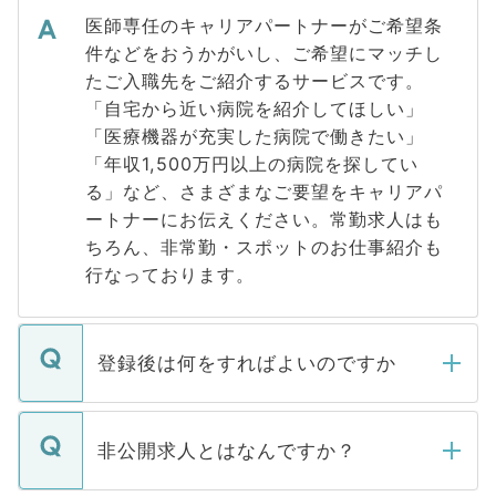
医師専任のキャリアパートナーがご希望条
件などをおうかがいし、ご希望にマッチし
たご入職先をご紹介するサービスです。
「自宅から近い病院を紹介してほしい」
「医療機器が充実した病院で働きたい」
「年収1,500万円以上の病院を探してい
る」など、さまざまなご要望をキャリアパ
ートナーにお伝えください。常勤求人はも
ちろん、非常勤・スポットのお仕事紹介も
行なっております。
登録後は何をすればよいのですか
ご登録いただきましたら、弊社担当者がご
登録内容を確認し、その後メールもしくは
非公開求人とはなんですか？
お電話にて次のステップのご案内をいたし