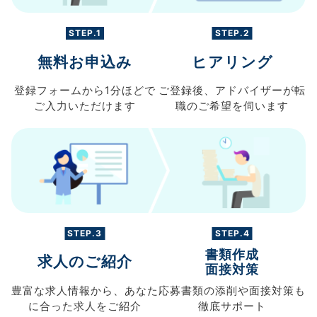
STEP.1
STEP.2
無料お申込み
ヒアリング
登録フォームから
1分ほどで
ご登録後、
アドバイザーが転
ご入力
いただけます
職の
ご希望を伺います
STEP.3
STEP.4
書類作成
求人のご紹介
面接対策
豊富な求人情報から、
あなた
応募書類の
添削や面接対策も
に合った求人を
ご紹介
徹底サポート