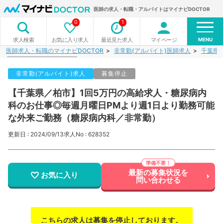
医師の求人・転職・アルバイトはマイナビDOCTOR
0
1
MENU
お気に入り求人
最近見た求人
マイページ
求人検索
医師求人・転職のマイナビDOCTOR
非常勤(アルバイト)医師求人
千葉県
非常勤(アルバイト)求人
募集停止
【千葉県／柏市】1回5万円の高給求人・糖尿病内
科のお仕事◎毎週月曜日PMより週1日より勤務可能
な外来ご勤務（糖尿病内科／非常勤）
更新日 : 2024/09/13
求人No : 628352
最新の募集状況を
お気に入り
問い合わせる
こちらの求人は募集を停止しております。