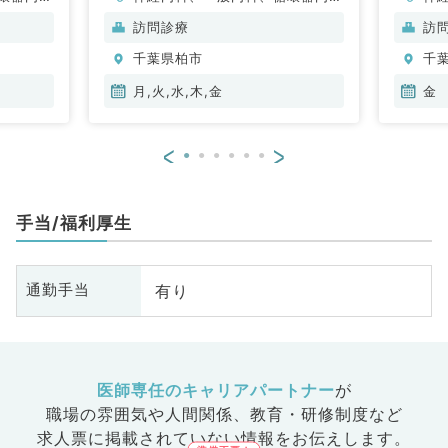
内科、内
科、呼吸器内科、消化器内科、内
科
訪問診療
訪
科、老年
分泌・代謝内科、腎臓内科、老年
化
千葉県柏市
千
科
内科、血液内科、膠原病科
臓
科
月,火,水,木,金
金
科
<
>
手当/福利厚生
有り
通勤手当
医師専任のキャリアパートナー
が
職場の雰囲気や人間関係、
教育・研修制度など
求人票に掲載されていない情報をお伝えします。