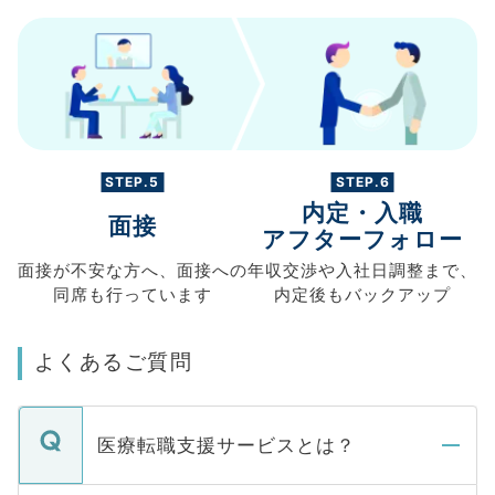
STEP.5
STEP.6
内定・入職
面接
アフターフォロー
面接が不安な方へ、
面接への
年収交渉や
入社日調整まで、
同席も
行っています
内定後もバックアップ
よくあるご質問
医療転職支援サービスとは？