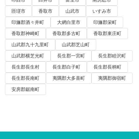
印西市
白井市
富里市
南房総市
匝瑳市
香取市
山武市
いすみ市
印旛郡酒々井町
大網白里市
印旛郡栄町
香取郡神崎町
香取郡多古町
香取郡東庄町
山武郡九十九里町
山武郡芝山町
山武郡横芝光町
長生郡一宮町
長生郡睦沢町
長生郡長生村
長生郡白子町
長生郡長柄町
長生郡長南町
夷隅郡大多喜町
夷隅郡御宿町
安房郡鋸南町