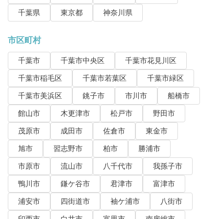
千葉県
東京都
神奈川県
市区町村
千葉市
千葉市中央区
千葉市花見川区
千葉市稲毛区
千葉市若葉区
千葉市緑区
千葉市美浜区
銚子市
市川市
船橋市
館山市
木更津市
松戸市
野田市
茂原市
成田市
佐倉市
東金市
旭市
習志野市
柏市
勝浦市
市原市
流山市
八千代市
我孫子市
鴨川市
鎌ケ谷市
君津市
富津市
浦安市
四街道市
袖ケ浦市
八街市