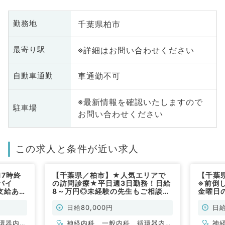
千葉県柏市
勤務地
※詳細はお問い合わせください
最寄り駅
車通勤不可
自動車通勤
※最新情報を確認いたしますので
駐車場
お問い合わせください
この求人と条件が近い求人
7時終
【千葉県／柏市】★人気エリアで
【千葉
バイ
の訪問診療★平日週3日勤務！日給
※前倒
支給あり
8～万円◎未経験の先生もご相談可
金曜日
★（内科
能です！（内科系／非常勤）
メイン
クシー
日給80,000円
日給
系／非
環器内
神経内科、一般内科、循環器内
神