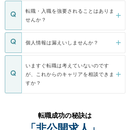
ます。通常、5営業日以内にはご連絡をせて
マイナビDOCTORで取り扱っている求人の
いただきますので、しばらくお待ちくださ
うち約3割は、Webサイトからご覧いただ
転職・入職を強要されることはありま
い。
けない「非公開求人」です。非公開求人は
せんか？
下記の理由によって、一般には公開してい
ません。
転職・入職を強要することは一切ありませ
ん。また、仮に応募先から内定をいただい
個人情報は漏えいしませんか？
■応募殺到を避けるため 人気のある医療機
たとしても、ご本人が納得しない限り、内
関を公にしてしまうと、応募が殺到する場
定を承諾する必要はありません。内定先へ
個人情報が漏えいすることはありませんの
合があります。 選考を効率よく行うため
の辞退の連絡はキャリアパートナーが行い
で、ご安心ください。当サイトからの登録
いますぐ転職は考えていないのです
に、医療機関が求める条件に合った人材の
ますので、ご安心ください。
などで収集したご登録者様の個人情報は、
が、これからのキャリアを相談できま
みを人材紹介会社に依頼するケースが増え
ご本人のキャリアアップおよび転職活動の
ています。
すか？
支援を目的に使用いたします。お預かりし
ているすべての個人データはご本人の許可
お気軽にご相談ください。先生専任のキャ
なく、医療機関側に開示したり、第三者に
リアパートナーが将来のご希望などをおう
提供することは一切ありません。また弊社
かがいして、現在の医療機関の状況や紹介
転職成功の秘訣は
は、個人情報の取り扱いについての厳密な
経験をまじえながら、適切なアドバイスを
管理基準を満たした事業者のみに付与され
「非公開求人」
させていただきます。すぐにご転職をされ
る、プライバシーマークを取得済みです。