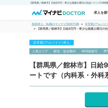
求人を探
医師求人・転職のマイナビDOCTOR
非常勤(アルバイ
【群馬県／館林市】日給9万円・希少な隔週土曜日の往
非常勤(アルバイト)求人
人気エリア
駅近・徒歩圏内
WEB面接可
専
【群馬県／館林市】日給
ートです（内科系・外科