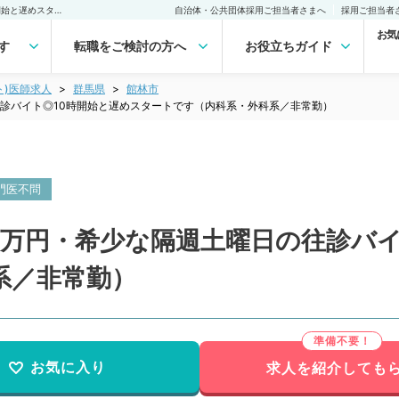
【群馬県／館林市】日給9万円・希少な隔週土曜日の往診バイト◎10時開始と遅めスタートです（内科系・外科系／非常勤）非常勤(アルバイト)の求人｜医師の求人・転職・アルバイトは【マイナビDOCTOR】
自治体・公共団体採用ご担当者さまへ
採用ご担当者
お気
す
転職をご検討の方へ
お役立ちガイド
ト)医師求人
群馬県
館林市
診バイト◎10時開始と遅めスタートです（内科系・外科系／非常勤）
門医不問
9万円・希少な隔週土曜日の往診バイ
系／非常勤）
お気に入り
求人を紹介しても