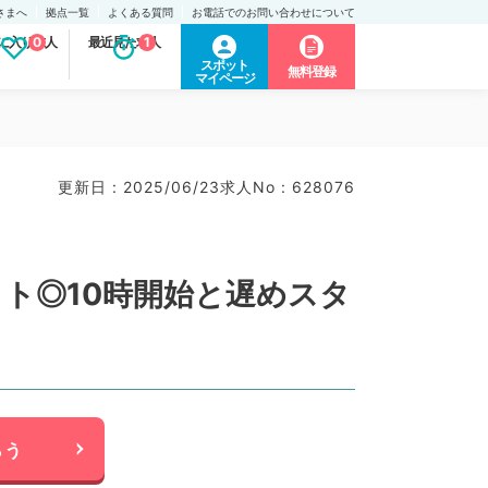
さまへ
拠点一覧
よくある質問
お電話でのお問い合わせについて
に入り求人
0
最近見た求人
1
スポット
無料登録
マイページ
更新日 : 2025/06/23
求人No : 628076
ト◎10時開始と遅めスタ
らう