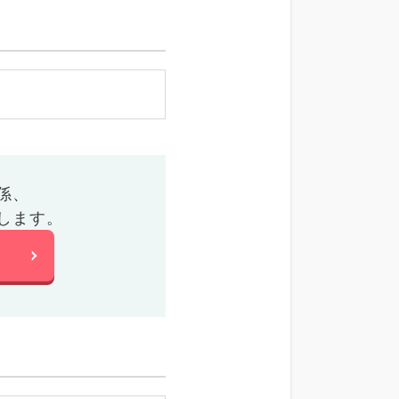
係、
します。