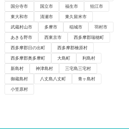
国分寺市
国立市
福生市
狛江市
東大和市
清瀬市
東久留米市
武蔵村山市
多摩市
稲城市
羽村市
あきる野市
西東京市
西多摩郡瑞穂町
西多摩郡日の出町
西多摩郡檜原村
西多摩郡奥多摩町
大島町
利島村
新島村
神津島村
三宅島三宅村
御蔵島村
八丈島八丈町
青ヶ島村
小笠原村