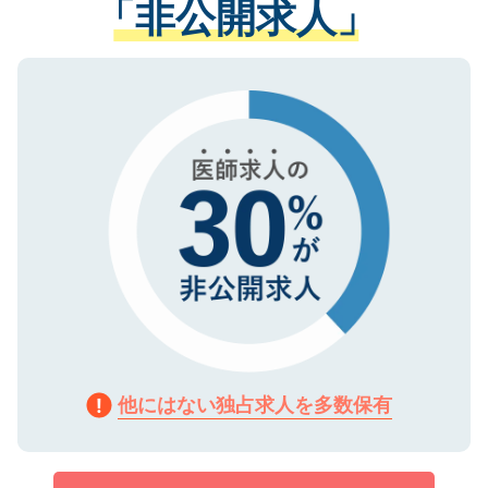
「非公開求人」
させていただきます。すぐにご転職をされ
る、プライバシーマークを取得済みです。
ない方には、長期的なサポートが可能です
ご登録いただいた個人情報は、SSL（デー
ので、まずはご登録ください。
タ暗号化）によって保護されていますの
で、機密保持に関してもご安心ください。
他にはない独占求人を多数保有