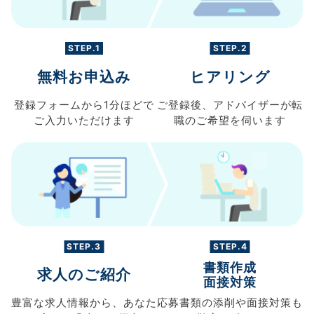
STEP.1
STEP.2
無料お申込み
ヒアリング
登録フォームから
1分ほどで
ご登録後、
アドバイザーが転
ご入力
いただけます
職の
ご希望を伺います
STEP.3
STEP.4
書類作成
求人のご紹介
面接対策
豊富な求人情報から、
あなた
応募書類の
添削や面接対策も