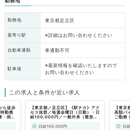
勤務地
東京都足立区
勤務地
※詳細はお問い合わせください
最寄り駅
車通勤不可
自動車通勤
※最新情報を確認いたしますので
駐車場
お問い合わせください
この求人と条件が近い求人
から徒歩
【東京都／足立区】《駅チカ》アク
【東京
7時勤務
セス抜群／毎週金曜日（日勤）・日
高額バ
療・病棟
給100,000円／一般外来（整形外
ご勤務
す（整形
科／非常勤）
外科／
日給100,000円
日給