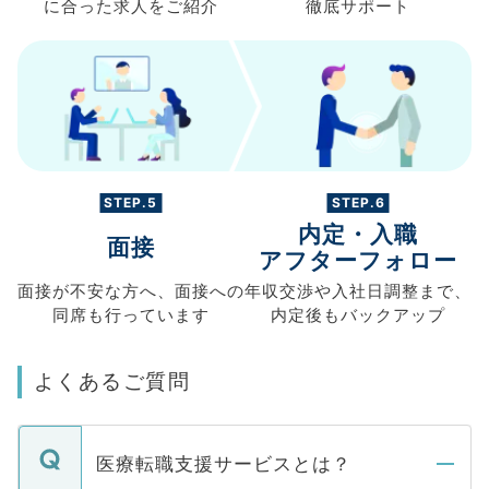
に合った求人を
ご紹介
徹底サポート
STEP.5
STEP.6
内定・入職
面接
アフターフォロー
面接が不安な方へ、
面接への
年収交渉や
入社日調整まで、
同席も
行っています
内定後もバックアップ
よくあるご質問
医療転職支援サービスとは？