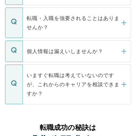
お電話にて次のステップのご案内をいたし
ます。通常、5営業日以内にはご連絡をせて
マイナビDOCTORで取り扱っている求人の
いただきますので、しばらくお待ちくださ
うち約3割は、Webサイトからご覧いただ
転職・入職を強要されることはありま
い。
けない「非公開求人」です。非公開求人は
せんか？
下記の理由によって、一般には公開してい
ません。
転職・入職を強要することは一切ありませ
ん。また、仮に応募先から内定をいただい
個人情報は漏えいしませんか？
■応募殺到を避けるため 人気のある医療機
たとしても、ご本人が納得しない限り、内
関を公にしてしまうと、応募が殺到する場
定を承諾する必要はありません。内定先へ
個人情報が漏えいすることはありませんの
合があります。 選考を効率よく行うため
の辞退の連絡はキャリアパートナーが行い
で、ご安心ください。当サイトからの登録
いますぐ転職は考えていないのです
に、医療機関が求める条件に合った人材の
ますので、ご安心ください。
などで収集したご登録者様の個人情報は、
が、これからのキャリアを相談できま
みを人材紹介会社に依頼するケースが増え
ご本人のキャリアアップおよび転職活動の
ています。
すか？
支援を目的に使用いたします。お預かりし
ているすべての個人データはご本人の許可
お気軽にご相談ください。先生専任のキャ
なく、医療機関側に開示したり、第三者に
リアパートナーが将来のご希望などをおう
提供することは一切ありません。また弊社
かがいして、現在の医療機関の状況や紹介
転職成功の秘訣は
は、個人情報の取り扱いについての厳密な
経験をまじえながら、適切なアドバイスを
管理基準を満たした事業者のみに付与され