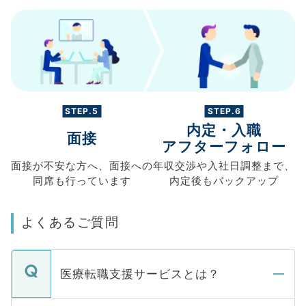
STEP.5
STEP.6
内定・入職
面接
アフターフォロー
面接が不安な方へ、
面接への
年収交渉や
入社日調整まで、
同席も
行っています
内定後もバックアップ
よくあるご質問
医療転職支援サービスとは？