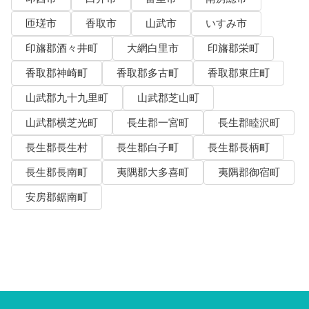
匝瑳市
香取市
山武市
いすみ市
印旛郡酒々井町
大網白里市
印旛郡栄町
香取郡神崎町
香取郡多古町
香取郡東庄町
山武郡九十九里町
山武郡芝山町
山武郡横芝光町
長生郡一宮町
長生郡睦沢町
長生郡長生村
長生郡白子町
長生郡長柄町
長生郡長南町
夷隅郡大多喜町
夷隅郡御宿町
安房郡鋸南町