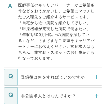
医師専任のキャリアパートナーがご希望条
件などをおうかがいし、ご希望にマッチし
たご入職先をご紹介するサービスです。
「自宅から近い病院を紹介してほしい」
「医療機器が充実した病院で働きたい」
「年収1,500万円以上の病院を探してい
る」など、さまざまなご要望をキャリアパ
ートナーにお伝えください。常勤求人はも
ちろん、非常勤・スポットのお仕事紹介も
行なっております。
登録後は何をすればよいのですか
ご登録いただきましたら、弊社担当者がご
登録内容を確認し、その後メールもしくは
非公開求人とはなんですか？
お電話にて次のステップのご案内をいたし