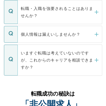
ます。通常、5営業日以内にはご連絡をせて
マイナビDOCTORで取り扱っている求人の
いただきますので、しばらくお待ちくださ
うち約3割は、Webサイトからご覧いただ
転職・入職を強要されることはありま
い。
けない「非公開求人」です。非公開求人は
せんか？
下記の理由によって、一般には公開してい
ません。
転職・入職を強要することは一切ありませ
ん。また、仮に応募先から内定をいただい
個人情報は漏えいしませんか？
■応募殺到を避けるため 人気のある医療機
たとしても、ご本人が納得しない限り、内
関を公にしてしまうと、応募が殺到する場
定を承諾する必要はありません。内定先へ
個人情報が漏えいすることはありませんの
合があります。 選考を効率よく行うため
の辞退の連絡はキャリアパートナーが行い
で、ご安心ください。当サイトからの登録
いますぐ転職は考えていないのです
に、医療機関が求める条件に合った人材の
ますので、ご安心ください。
などで収集したご登録者様の個人情報は、
が、これからのキャリアを相談できま
みを人材紹介会社に依頼するケースが増え
ご本人のキャリアアップおよび転職活動の
ています。
すか？
支援を目的に使用いたします。お預かりし
ているすべての個人データはご本人の許可
お気軽にご相談ください。先生専任のキャ
なく、医療機関側に開示したり、第三者に
リアパートナーが将来のご希望などをおう
提供することは一切ありません。また弊社
かがいして、現在の医療機関の状況や紹介
転職成功の秘訣は
は、個人情報の取り扱いについての厳密な
経験をまじえながら、適切なアドバイスを
管理基準を満たした事業者のみに付与され
「非公開求人」
させていただきます。すぐにご転職をされ
る、プライバシーマークを取得済みです。