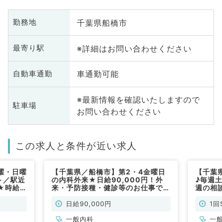
千葉県船橋市
勤務地
※詳細はお問い合わせください
最寄り駅
車通勤可能
自動車通勤
※最新情報を確認いたしますので
駐車場
お問い合わせください
この求人と条件が近い求人
曜・日曜
【千葉県／船橋市】第2・4金曜日
【千葉県
～／駅近
の内科外来★日給90,000円！外
♪毎週
★時給
来・予防接種・健診等のお仕事です
週の相
（内科系／
（一般内科／非常勤）
来のお
泌代謝
日給90,000円
1回
一般内科
一