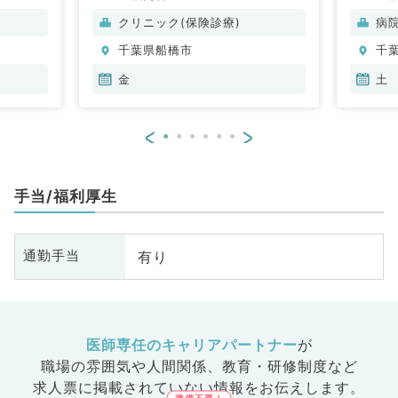
クリニック(保険診療)
病
千葉県船橋市
千
金
土
<
>
手当/福利厚生
有り
通勤手当
医師専任のキャリアパートナー
が
職場の雰囲気や人間関係、
教育・研修制度など
求人票に掲載されていない情報をお伝えします。