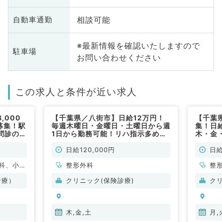
相談可能
自動車通勤
※最新情報を確認いたしますので
駐車場
お問い合わせください
この求人と条件が近い求人
,000
【千葉県／八街市】日給12万円！
【千葉
募集！駅
毎週木曜日・金曜日・土曜日から週
集！日
問診のお
1日から勤務可能！リハ指示多めの
木・金
勤）
整形外科の外来のお仕事です！（整
可能！
形外科／非常勤）
す！（
日給120,000円
日給
科、小児
整形外科
整
、美容外
診療）
クリニック(保険診療)
ク
外科、心
皮膚科、
人科、眼
木,金,土
月,
科、麻酔