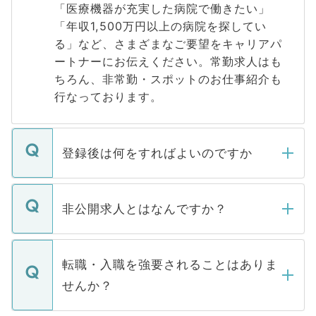
「医療機器が充実した病院で働きたい」
「年収1,500万円以上の病院を探してい
る」など、さまざまなご要望をキャリアパ
ートナーにお伝えください。常勤求人はも
ちろん、非常勤・スポットのお仕事紹介も
行なっております。
登録後は何をすればよいのですか
ご登録いただきましたら、弊社担当者がご
登録内容を確認し、その後メールもしくは
非公開求人とはなんですか？
お電話にて次のステップのご案内をいたし
ます。通常、5営業日以内にはご連絡をせて
マイナビDOCTORで取り扱っている求人の
いただきますので、しばらくお待ちくださ
うち約3割は、Webサイトからご覧いただ
転職・入職を強要されることはありま
い。
けない「非公開求人」です。非公開求人は
せんか？
下記の理由によって、一般には公開してい
ません。