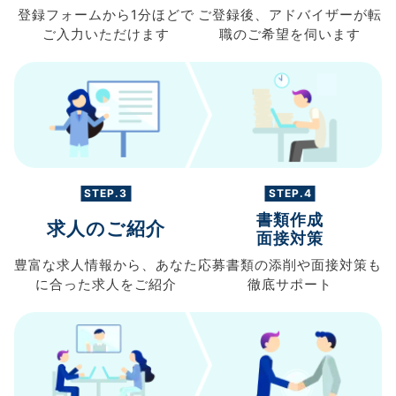
登録フォームから
1分ほどで
ご登録後、
アドバイザーが転
ご入力
いただけます
職の
ご希望を伺います
STEP.3
STEP.4
書類作成
求人のご紹介
面接対策
豊富な求人情報から、
あなた
応募書類の
添削や面接対策も
に合った求人を
ご紹介
徹底サポート