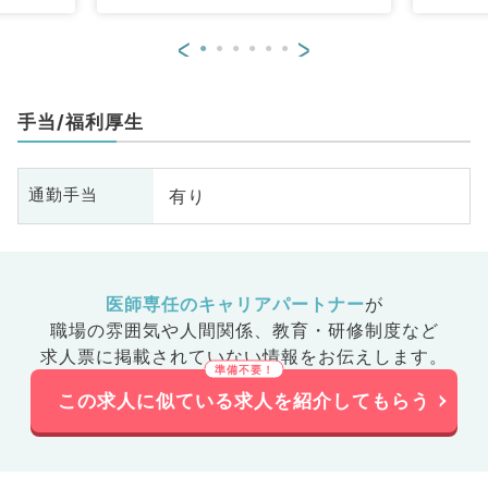
科、循環
<
>
化器内
腎臓内
、外科系
手当/福利厚生
外科、乳
診・人間
、膠原病
有り
通勤手当
大腸・肛
、科目不
医師専任のキャリアパートナー
が
職場の雰囲気や人間関係、
教育・研修制度など
求人票に掲載されていない情報をお伝えします。
この求人に似ている求人を紹介してもらう