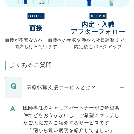
STEP.5
STEP.6
内定・入職
面接
アフターフォロー
面接が不安な方へ、
面接への
年収交渉や
入社日調整まで、
同席も
行っています
内定後もバックアップ
よくあるご質問
医療転職支援サービスとは？
医師専任のキャリアパートナーがご希望条
件などをおうかがいし、ご希望にマッチし
たご入職先をご紹介するサービスです。
「自宅から近い病院を紹介してほしい」