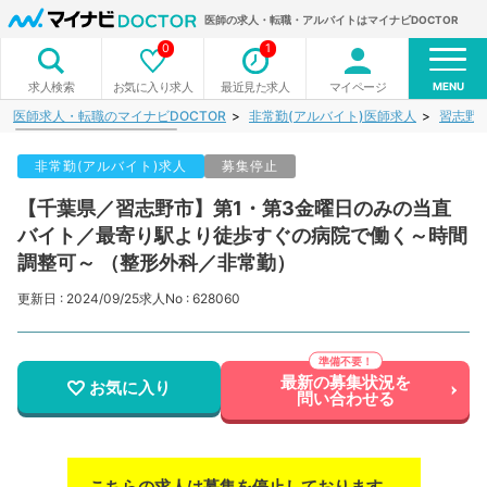
医師の求人・転職・アルバイトはマイナビDOCTOR
0
1
MENU
お気に入り求人
最近見た求人
マイページ
求人検索
医師求人・転職のマイナビDOCTOR
非常勤(アルバイト)医師求人
習志野
非常勤(アルバイト)求人
募集停止
【千葉県／習志野市】第1・第3金曜日のみの当直
バイト／最寄り駅より徒歩すぐの病院で働く～時間
調整可～ （整形外科／非常勤）
更新日 : 2024/09/25
求人No : 628060
最新の募集状況を
お気に入り
問い合わせる
こちらの求人は募集を停止しております。