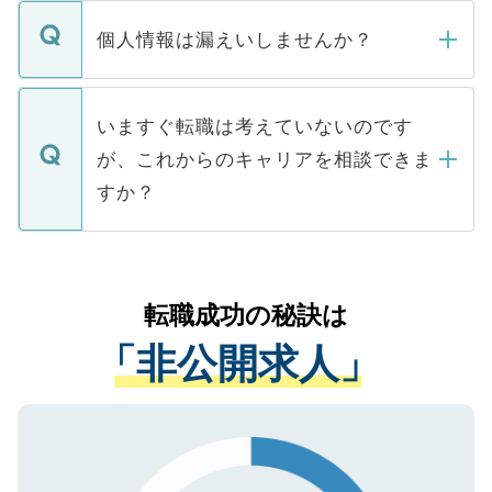
転職・入職を強要することは一切ありませ
ん。また、仮に応募先から内定をいただい
個人情報は漏えいしませんか？
■応募殺到を避けるため 人気のある医療機
たとしても、ご本人が納得しない限り、内
関を公にしてしまうと、応募が殺到する場
定を承諾する必要はありません。内定先へ
個人情報が漏えいすることはありませんの
合があります。 選考を効率よく行うため
の辞退の連絡はキャリアパートナーが行い
で、ご安心ください。当サイトからの登録
いますぐ転職は考えていないのです
に、医療機関が求める条件に合った人材の
ますので、ご安心ください。
などで収集したご登録者様の個人情報は、
が、これからのキャリアを相談できま
みを人材紹介会社に依頼するケースが増え
ご本人のキャリアアップおよび転職活動の
ています。
すか？
支援を目的に使用いたします。お預かりし
ているすべての個人データはご本人の許可
お気軽にご相談ください。先生専任のキャ
なく、医療機関側に開示したり、第三者に
リアパートナーが将来のご希望などをおう
提供することは一切ありません。また弊社
かがいして、現在の医療機関の状況や紹介
転職成功の秘訣は
は、個人情報の取り扱いについての厳密な
経験をまじえながら、適切なアドバイスを
管理基準を満たした事業者のみに付与され
「非公開求人」
させていただきます。すぐにご転職をされ
る、プライバシーマークを取得済みです。
ない方には、長期的なサポートが可能です
ご登録いただいた個人情報は、SSL（デー
ので、まずはご登録ください。
タ暗号化）によって保護されていますの
で、機密保持に関してもご安心ください。