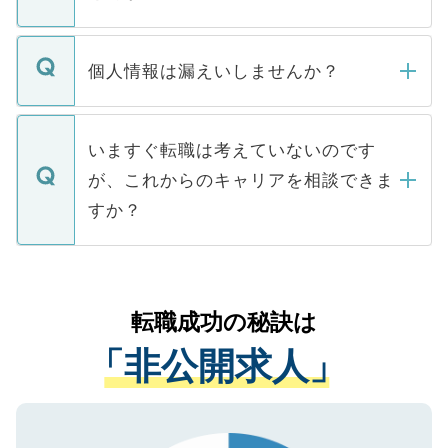
下記の理由によって、一般には公開してい
ません。
転職・入職を強要することは一切ありませ
ん。また、仮に応募先から内定をいただい
個人情報は漏えいしませんか？
■応募殺到を避けるため 人気のある医療機
たとしても、ご本人が納得しない限り、内
関を公にしてしまうと、応募が殺到する場
定を承諾する必要はありません。内定先へ
個人情報が漏えいすることはありませんの
合があります。 選考を効率よく行うため
の辞退の連絡はキャリアパートナーが行い
で、ご安心ください。当サイトからの登録
いますぐ転職は考えていないのです
に、医療機関が求める条件に合った人材の
ますので、ご安心ください。
などで収集したご登録者様の個人情報は、
が、これからのキャリアを相談できま
みを人材紹介会社に依頼するケースが増え
ご本人のキャリアアップおよび転職活動の
ています。
すか？
支援を目的に使用いたします。お預かりし
ているすべての個人データはご本人の許可
お気軽にご相談ください。先生専任のキャ
なく、医療機関側に開示したり、第三者に
リアパートナーが将来のご希望などをおう
提供することは一切ありません。また弊社
かがいして、現在の医療機関の状況や紹介
転職成功の秘訣は
は、個人情報の取り扱いについての厳密な
経験をまじえながら、適切なアドバイスを
管理基準を満たした事業者のみに付与され
「非公開求人」
させていただきます。すぐにご転職をされ
る、プライバシーマークを取得済みです。
ない方には、長期的なサポートが可能です
ご登録いただいた個人情報は、SSL（デー
ので、まずはご登録ください。
タ暗号化）によって保護されていますの
で、機密保持に関してもご安心ください。