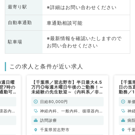
※詳細はお問い合わせください
最寄り駅
車通勤相談可能
自動車通勤
※最新情報を確認いたしますので
駐車場
お問い合わせください
この求人と条件が近い求人
4週日曜
【千葉県／習志野市】半日最大4.5
【千葉
翌7時の
万円◎毎週木曜日午後のご勤務！～
日の当
通勤可
未経験の先生歓迎～（内科系／非常
勤務／
勤）
能（内
日給80,000円
単価
環器内
神経内科、一般内科、循環器内
神
内科、内
科、呼吸器内科、消化器内科、内
科
訪問診療
病
科
分泌・代謝内科、腎臓内科、老年
分
千葉県習志野市
千
内科