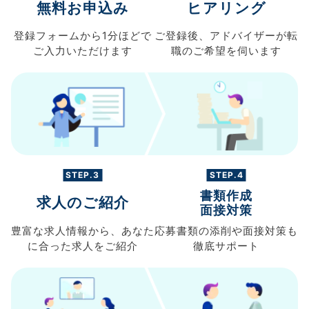
無料お申込み
ヒアリング
登録フォームから
1分ほどで
ご登録後、
アドバイザーが転
ご入力
いただけます
職の
ご希望を伺います
STEP.3
STEP.4
書類作成
求人のご紹介
面接対策
豊富な求人情報から、
あなた
応募書類の
添削や面接対策も
に合った求人を
ご紹介
徹底サポート