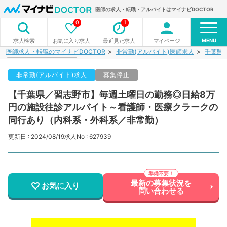
医師の求人・転職・アルバイトはマイナビDOCTOR
0
1
MENU
お気に入り求人
最近見た求人
マイページ
求人検索
医師求人・転職のマイナビDOCTOR
非常勤(アルバイト)医師求人
千葉県
非常勤(アルバイト)求人
募集停止
【千葉県／習志野市】毎週土曜日の勤務◎日給8万
円の施設往診アルバイト～看護師・医療クラークの
同行あり（内科系・外科系／非常勤）
更新日 : 2024/08/19
求人No : 627939
最新の募集状況を
お気に入り
問い合わせる