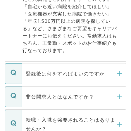
「自宅から近い病院を紹介してほしい」
「医療機器が充実した病院で働きたい」
「年収1,500万円以上の病院を探してい
る」など、さまざまなご要望をキャリアパ
ートナーにお伝えください。常勤求人はも
ちろん、非常勤・スポットのお仕事紹介も
行なっております。
登録後は何をすればよいのですか
ご登録いただきましたら、弊社担当者がご
登録内容を確認し、その後メールもしくは
非公開求人とはなんですか？
お電話にて次のステップのご案内をいたし
ます。通常、5営業日以内にはご連絡をせて
マイナビDOCTORで取り扱っている求人の
いただきますので、しばらくお待ちくださ
うち約3割は、Webサイトからご覧いただ
転職・入職を強要されることはありま
い。
けない「非公開求人」です。非公開求人は
せんか？