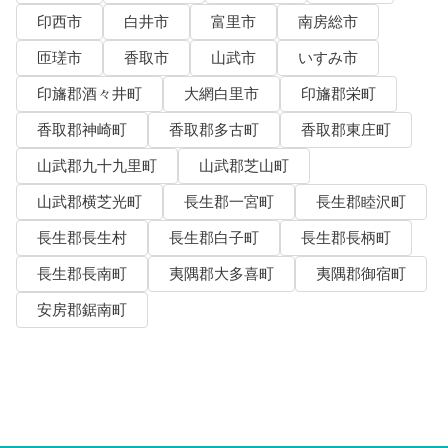
印西市
白井市
富里市
南房総市
匝瑳市
香取市
山武市
いすみ市
印旛郡酒々井町
大網白里市
印旛郡栄町
香取郡神崎町
香取郡多古町
香取郡東庄町
山武郡九十九里町
山武郡芝山町
山武郡横芝光町
長生郡一宮町
長生郡睦沢町
長生郡長生村
長生郡白子町
長生郡長柄町
長生郡長南町
夷隅郡大多喜町
夷隅郡御宿町
安房郡鋸南町