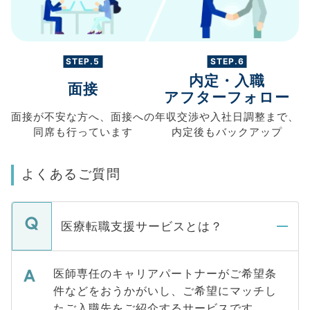
STEP.5
STEP.6
内定・入職
面接
アフターフォロー
面接が不安な方へ、
面接への
年収交渉や
入社日調整まで、
同席も
行っています
内定後もバックアップ
よくあるご質問
医療転職支援サービスとは？
医師専任のキャリアパートナーがご希望条
件などをおうかがいし、ご希望にマッチし
たご入職先をご紹介するサービスです。