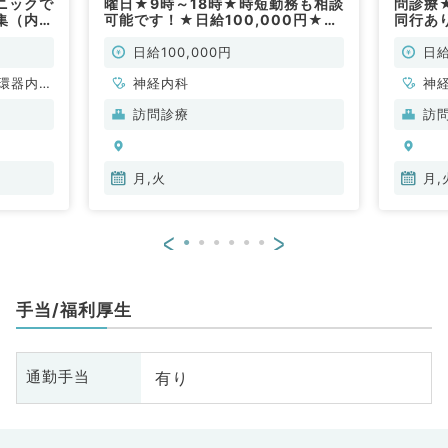
ニックで
曜日★9時～18時★時短勤務も相談
問診療
集（内科
可能です！★日給100,000円★ク
同行あ
リニックの訪問診療のお仕事です！
問！◎
(神経内科／非常勤)
／非常
日給100,000円
日給
環器内
神経内科
神
内科、内
科
訪問診療
訪
科、血液
分
内
月,火
月,
<
>
手当/福利厚生
有り
通勤手当