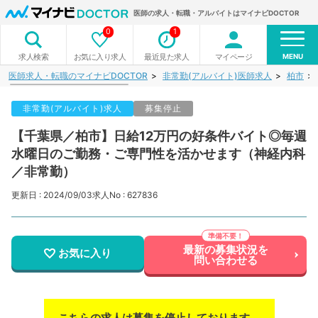
医師の求人・転職・アルバイトはマイナビDOCTOR
0
1
MENU
お気に入り求人
最近見た求人
マイページ
求人検索
医師求人・転職のマイナビDOCTOR
非常勤(アルバイト)医師求人
柏市
非常勤(アルバイト)求人
募集停止
【千葉県／柏市】日給12万円の好条件バイト◎毎週
水曜日のご勤務・ご専門性を活かせます（神経内科
／非常勤）
更新日 : 2024/09/03
求人No : 627836
最新の募集状況を
お気に入り
問い合わせる
こちらの求人は募集を停止しております。