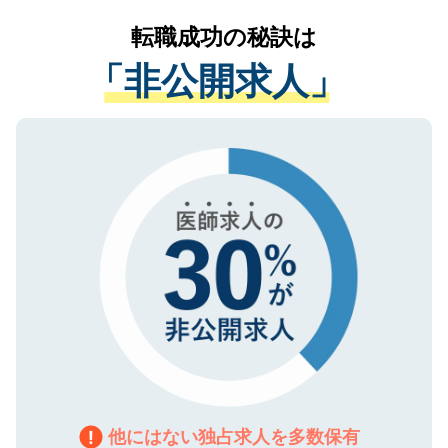
提供することは一切ありません。また弊社
かがいして、現在の医療機関の状況や紹介
転職成功の秘訣は
は、個人情報の取り扱いについての厳密な
経験をまじえながら、適切なアドバイスを
管理基準を満たした事業者のみに付与され
「非公開求人」
させていただきます。すぐにご転職をされ
る、プライバシーマークを取得済みです。
ない方には、長期的なサポートが可能です
ご登録いただいた個人情報は、SSL（デー
ので、まずはご登録ください。
タ暗号化）によって保護されていますの
で、機密保持に関してもご安心ください。
他にはない独占求人を多数保有