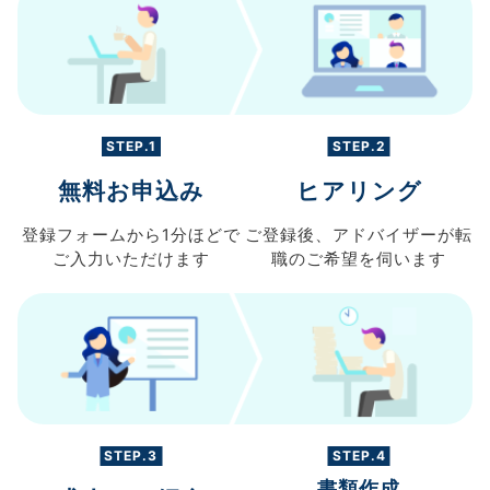
STEP.1
STEP.2
無料お申込み
ヒアリング
登録フォームから
1分ほどで
ご登録後、
アドバイザーが転
ご入力
いただけます
職の
ご希望を伺います
STEP.3
STEP.4
書類作成