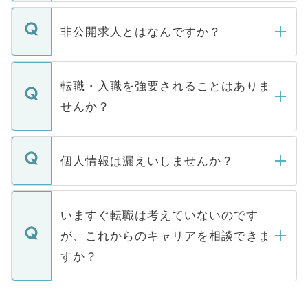
ご登録いただきましたら、弊社担当者がご
登録内容を確認し、その後メールもしくは
非公開求人とはなんですか？
お電話にて次のステップのご案内をいたし
ます。通常、5営業日以内にはご連絡をせて
マイナビDOCTORで取り扱っている求人の
いただきますので、しばらくお待ちくださ
うち約3割は、Webサイトからご覧いただ
転職・入職を強要されることはありま
い。
けない「非公開求人」です。非公開求人は
せんか？
下記の理由によって、一般には公開してい
ません。
転職・入職を強要することは一切ありませ
ん。また、仮に応募先から内定をいただい
個人情報は漏えいしませんか？
■応募殺到を避けるため 人気のある医療機
たとしても、ご本人が納得しない限り、内
関を公にしてしまうと、応募が殺到する場
定を承諾する必要はありません。内定先へ
個人情報が漏えいすることはありませんの
合があります。 選考を効率よく行うため
の辞退の連絡はキャリアパートナーが行い
で、ご安心ください。当サイトからの登録
いますぐ転職は考えていないのです
に、医療機関が求める条件に合った人材の
ますので、ご安心ください。
などで収集したご登録者様の個人情報は、
が、これからのキャリアを相談できま
みを人材紹介会社に依頼するケースが増え
ご本人のキャリアアップおよび転職活動の
ています。
すか？
支援を目的に使用いたします。お預かりし
ているすべての個人データはご本人の許可
お気軽にご相談ください。先生専任のキャ
なく、医療機関側に開示したり、第三者に
リアパートナーが将来のご希望などをおう