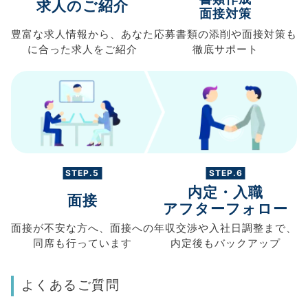
求人のご紹介
面接対策
豊富な求人情報から、
あなた
応募書類の
添削や面接対策も
に合った求人を
ご紹介
徹底サポート
STEP.5
STEP.6
内定・入職
面接
アフターフォロー
面接が不安な方へ、
面接への
年収交渉や
入社日調整まで、
同席も
行っています
内定後もバックアップ
よくあるご質問