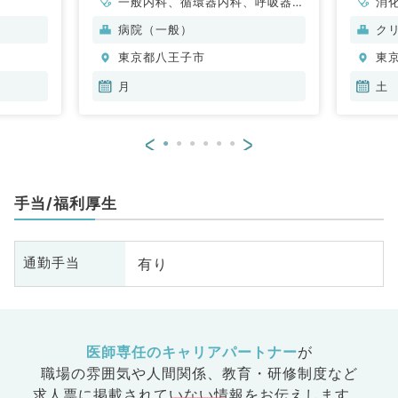
一般内科、循環器内科、呼吸器内
消
科、消化器内科、腎臓内科、老年
病院（一般）
ク
内科、血液内科
東京都八王子市
東
月
土
<
>
手当/福利厚生
有り
通勤手当
医師専任のキャリアパートナー
が
職場の雰囲気や人間関係、
教育・研修制度など
求人票に掲載されていない情報をお伝えします。