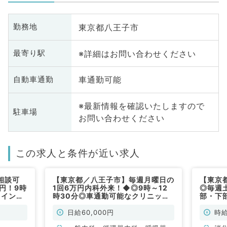
東京都八王子市
勤務地
※詳細はお問い合わせください
最寄り駅
車通勤可能
自動車通勤
※最新情報を確認いたしますので
駐車場
お問い合わせください
この求人と条件が近い求人
相談可
【東京都／八王子市】毎週月曜日の
【東京
円！9時
1回6万円内科外来！◆◎9時～12
◎毎週
メインの
時30分◎車通勤可能なクリニック
部・下
非常勤）
です（内科系／非常勤）
（消化
日給60,000円
時給