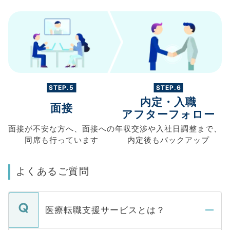
STEP.5
STEP.6
内定・入職
面接
アフターフォロー
面接が不安な方へ、
面接への
年収交渉や
入社日調整まで、
同席も
行っています
内定後もバックアップ
よくあるご質問
医療転職支援サービスとは？