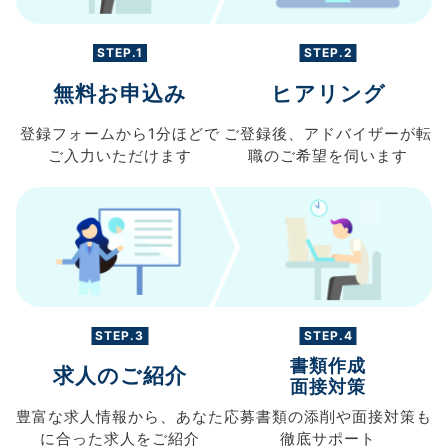
STEP.1
STEP.2
無料お申込み
ヒアリング
登録フォームから
1分ほどで
ご登録後、
アドバイザーが転
ご入力
いただけます
職の
ご希望を伺います
STEP.3
STEP.4
書類作成
求人のご紹介
面接対策
豊富な求人情報から、
あなた
応募書類の
添削や面接対策も
に合った求人を
ご紹介
徹底サポート