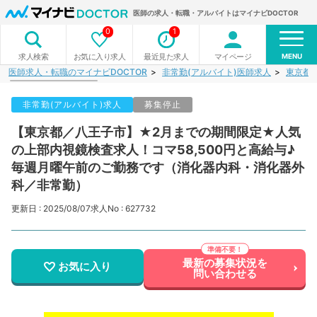
医師の求人・転職・アルバイトはマイナビDOCTOR
0
1
MENU
お気に入り求人
最近見た求人
マイページ
求人検索
医師求人・転職のマイナビDOCTOR
非常勤(アルバイト)医師求人
東京都
非常勤(アルバイト)求人
募集停止
【東京都／八王子市】★2月までの期間限定★人気
の上部内視鏡検査求人！コマ58,500円と高給与♪
毎週月曜午前のご勤務です（消化器内科・消化器外
科／非常勤）
更新日 : 2025/08/07
求人No : 627732
最新の募集状況を
お気に入り
問い合わせる