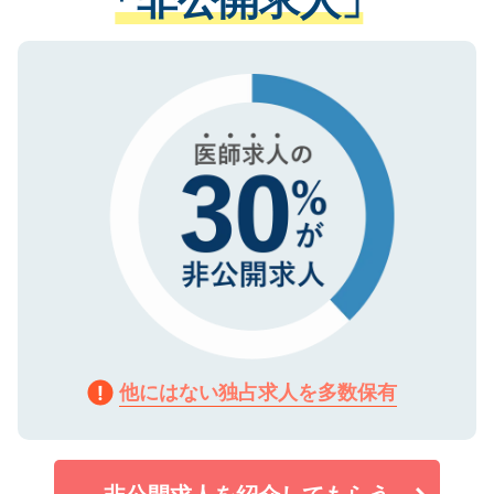
る、プライバシーマークを取得済みです。
ない方には、長期的なサポートが可能です
ご登録いただいた個人情報は、SSL（デー
ので、まずはご登録ください。
タ暗号化）によって保護されていますの
で、機密保持に関してもご安心ください。
他にはない独占求人を多数保有