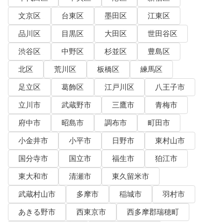
文京区
台東区
墨田区
江東区
品川区
目黒区
大田区
世田谷区
渋谷区
中野区
杉並区
豊島区
北区
荒川区
板橋区
練馬区
足立区
葛飾区
江戸川区
八王子市
立川市
武蔵野市
三鷹市
青梅市
府中市
昭島市
調布市
町田市
小金井市
小平市
日野市
東村山市
国分寺市
国立市
福生市
狛江市
東大和市
清瀬市
東久留米市
武蔵村山市
多摩市
稲城市
羽村市
あきる野市
西東京市
西多摩郡瑞穂町