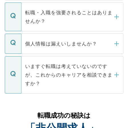
ます。通常、5営業日以内にはご連絡をせて
マイナビDOCTORで取り扱っている求人の
いただきますので、しばらくお待ちくださ
うち約3割は、Webサイトからご覧いただ
転職・入職を強要されることはありま
い。
けない「非公開求人」です。非公開求人は
せんか？
下記の理由によって、一般には公開してい
ません。
転職・入職を強要することは一切ありませ
ん。また、仮に応募先から内定をいただい
個人情報は漏えいしませんか？
■応募殺到を避けるため 人気のある医療機
たとしても、ご本人が納得しない限り、内
関を公にしてしまうと、応募が殺到する場
定を承諾する必要はありません。内定先へ
個人情報が漏えいすることはありませんの
合があります。 選考を効率よく行うため
の辞退の連絡はキャリアパートナーが行い
で、ご安心ください。当サイトからの登録
いますぐ転職は考えていないのです
に、医療機関が求める条件に合った人材の
ますので、ご安心ください。
などで収集したご登録者様の個人情報は、
が、これからのキャリアを相談できま
みを人材紹介会社に依頼するケースが増え
ご本人のキャリアアップおよび転職活動の
ています。
すか？
支援を目的に使用いたします。お預かりし
ているすべての個人データはご本人の許可
お気軽にご相談ください。先生専任のキャ
なく、医療機関側に開示したり、第三者に
リアパートナーが将来のご希望などをおう
提供することは一切ありません。また弊社
かがいして、現在の医療機関の状況や紹介
転職成功の秘訣は
は、個人情報の取り扱いについての厳密な
経験をまじえながら、適切なアドバイスを
管理基準を満たした事業者のみに付与され
「非公開求人」
させていただきます。すぐにご転職をされ