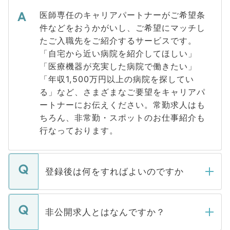
医師専任のキャリアパートナーがご希望条
件などをおうかがいし、ご希望にマッチし
たご入職先をご紹介するサービスです。
「自宅から近い病院を紹介してほしい」
「医療機器が充実した病院で働きたい」
「年収1,500万円以上の病院を探してい
る」など、さまざまなご要望をキャリアパ
ートナーにお伝えください。常勤求人はも
ちろん、非常勤・スポットのお仕事紹介も
行なっております。
登録後は何をすればよいのですか
ご登録いただきましたら、弊社担当者がご
登録内容を確認し、その後メールもしくは
非公開求人とはなんですか？
お電話にて次のステップのご案内をいたし