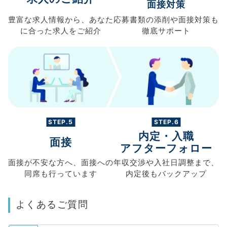
面接対策
豊富な求人情報から、
あなた
応募書類の
添削や面接対策も
に合った求人を
ご紹介
徹底サポート
STEP.5
STEP.6
内定・入職
面接
アフターフォロー
面接が不安な方へ、
面接への
年収交渉や
入社日調整まで、
同席も
行っています
内定後もバックアップ
よくあるご質問