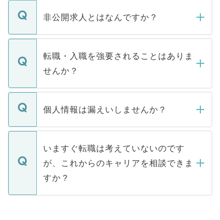
ご登録いただきましたら、弊社担当者がご
登録内容を確認し、その後メールもしくは
非公開求人とはなんですか？
お電話にて次のステップのご案内をいたし
ます。通常、5営業日以内にはご連絡をせて
マイナビDOCTORで取り扱っている求人の
いただきますので、しばらくお待ちくださ
うち約3割は、Webサイトからご覧いただ
転職・入職を強要されることはありま
い。
けない「非公開求人」です。非公開求人は
せんか？
下記の理由によって、一般には公開してい
ません。
転職・入職を強要することは一切ありませ
ん。また、仮に応募先から内定をいただい
個人情報は漏えいしませんか？
■応募殺到を避けるため 人気のある医療機
たとしても、ご本人が納得しない限り、内
関を公にしてしまうと、応募が殺到する場
定を承諾する必要はありません。内定先へ
個人情報が漏えいすることはありませんの
合があります。 選考を効率よく行うため
の辞退の連絡はキャリアパートナーが行い
で、ご安心ください。当サイトからの登録
いますぐ転職は考えていないのです
に、医療機関が求める条件に合った人材の
ますので、ご安心ください。
などで収集したご登録者様の個人情報は、
が、これからのキャリアを相談できま
みを人材紹介会社に依頼するケースが増え
ご本人のキャリアアップおよび転職活動の
ています。
すか？
支援を目的に使用いたします。お預かりし
ているすべての個人データはご本人の許可
お気軽にご相談ください。先生専任のキャ
なく、医療機関側に開示したり、第三者に
リアパートナーが将来のご希望などをおう
提供することは一切ありません。また弊社