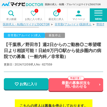
医師の求人・転職・アルバイトはマイナビDOCTOR
0
1
MENU
お気に入り求人
最近見た求人
マイページ
求人検索
医師求人・転職のマイナビDOCTOR
非常勤(アルバイト)医師求人
野田市
非常勤(アルバイト)求人
募集停止
【千葉県／野田市】週2日からのご勤務◎ご希望曜
日より相談可能！日給9万円◎駅から徒歩圏内の病
院での募集（一般内科／非常勤）
更新日 : 2024/12/09
求人No : 627559
最新の募集状況を
お気に入り
問い合わせる
こちらの求人は募集を停止しております。