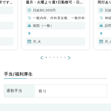
所です
週月・火曜より週1日勤務可・日給
同行あ
8万で終日勤務！療養が見れれば科
問！◎
目不問（内科系・外科系／非常勤）
／非常
日給80,000円
日給
一般内科、外科系全般、一般外科
神
科
病院（一般）
訪
分
内
月,火
月,
<
>
手当/福利厚生
有り
通勤手当