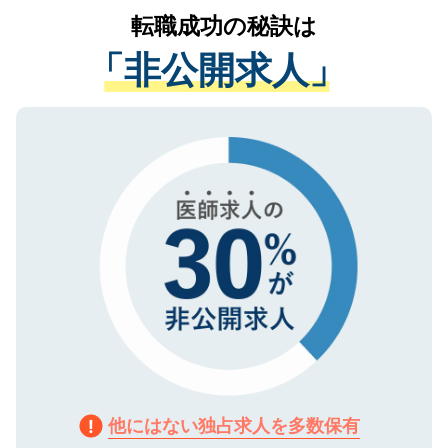
かがいして、現在の医療機関の状況や紹介
転職成功の秘訣は
は、個人情報の取り扱いについての厳密な
経験をまじえながら、適切なアドバイスを
管理基準を満たした事業者のみに付与され
「非公開求人」
させていただきます。すぐにご転職をされ
る、プライバシーマークを取得済みです。
ない方には、長期的なサポートが可能です
ご登録いただいた個人情報は、SSL（デー
ので、まずはご登録ください。
タ暗号化）によって保護されていますの
で、機密保持に関してもご安心ください。
他にはない独占求人を多数保有