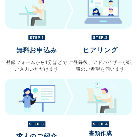
STEP.1
STEP.2
無料お申込み
ヒアリング
登録フォームから
1分ほどで
ご登録後、
アドバイザーが転
ご入力
いただけます
職の
ご希望を伺います
STEP.3
STEP.4
書類作成
求人のご紹介