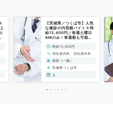
9
【茨城県／つくば市】人気
★上
な健診の内視鏡バイト☆時
お
給13,400円／毎週土曜日
日
AMのみ！車通勤も可能★
外
インセンティブあり★（消
時給13,400円
化器内科／非常勤）
科
消化器内科、消化器外科
病院（一般）
茨城県つくば市
土