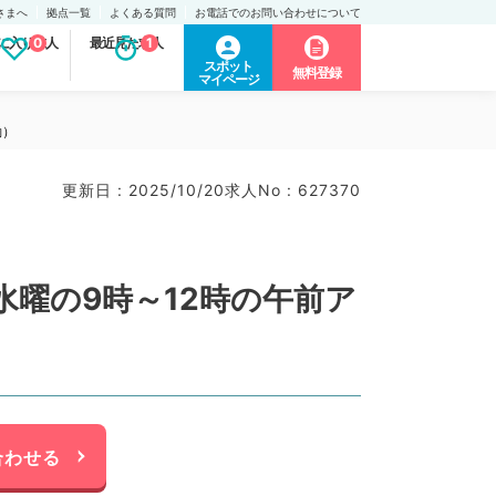
さまへ
拠点一覧
よくある質問
お電話でのお問い合わせについて
に入り求人
0
最近見た求人
1
スポット
無料登録
マイページ
勤）
更新日 : 2025/10/20
求人No : 627370
曜の9時～12時の午前ア
合わせる