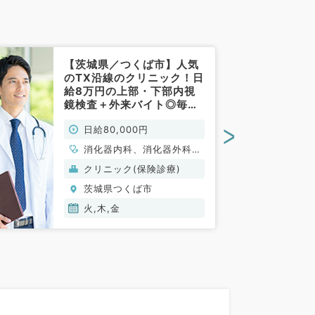
【茨城県／つくば市】人気
のTX沿線のクリニック！日
給8万円の上部・下部内視
鏡検査＋外来バイト◎毎週
火曜・木曜・金曜のうち1曜
>
日給80,000円
日より勤務可能です（消化
器外科／非常勤）
消化器内科、消化器外科、
大腸・肛門外科
クリニック(保険診療)
茨城県つくば市
火,木,金