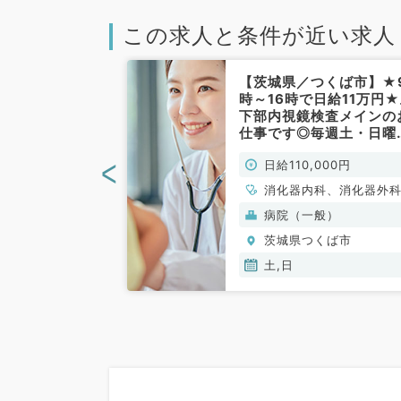
この求人と条件が近い求人
つくば市】人気
【茨城県／つくば市】★
クリニック！日
時～16時で日給11万円
上部・下部内視
下部内視鏡検査メインの
来バイト◎第
仕事です◎毎週土・日曜
曜の勤務です（消
で募集◎（消化器内科・
<
00円
日給110,000円
非常勤）
科／非常勤）
科、消化器外科、
消化器内科、消化器外
門外科
(保険診療)
病院（一般）
くば市
茨城県つくば市
土,日