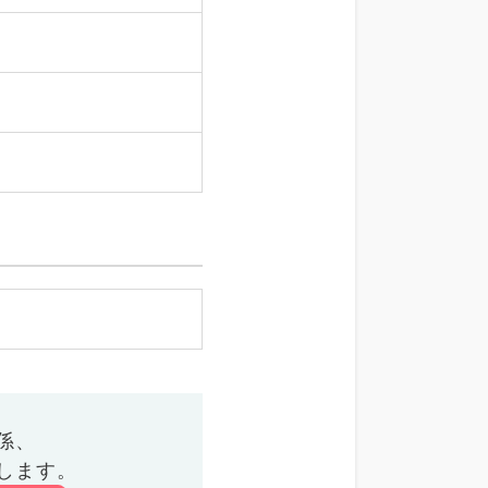
係、
します。