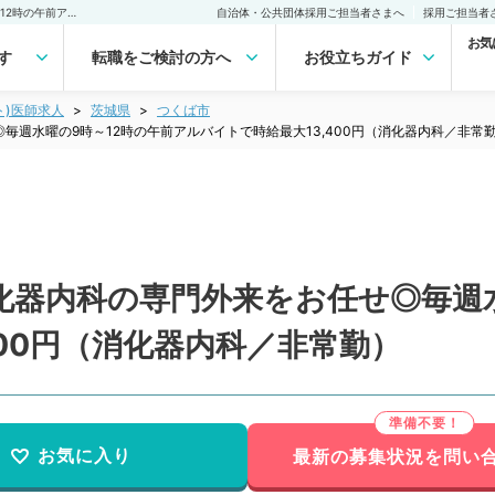
【茨城県／つくば市】消化器内科の専門外来をお任せ◎毎週水曜の9時～12時の午前アルバイトで時給最大13,400円（消化器内科／非常勤）非常勤(アルバイト)の求人｜医師の求人・転職・アルバイトは【マイナビDOCTOR】
自治体・公共団体採用ご担当者さまへ
採用ご担当者
お気
す
転職をご検討の方へ
お役立ちガイド
ト)医師求人
茨城県
つくば市
週水曜の9時～12時の午前アルバイトで時給最大13,400円（消化器内科／非常
化器内科の専門外来をお任せ◎毎週水
400円（消化器内科／非常勤）
お気に入り
最新の募集状況を問い