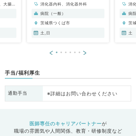
、大腸・
消化器内科、消化器外科
消
病院（一般）
病
茨城県つくば市
茨
土,日
土
<
>
手当/福利厚生
※詳細はお問い合わせください
通勤手当
医師専任のキャリアパートナー
が
職場の雰囲気や人間関係、
教育・研修制度など