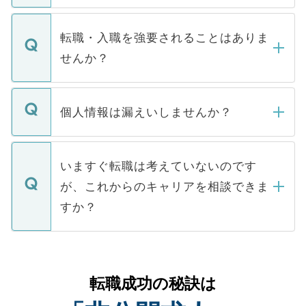
ます。通常、5営業日以内にはご連絡をせて
マイナビDOCTORで取り扱っている求人の
いただきますので、しばらくお待ちくださ
うち約3割は、Webサイトからご覧いただ
転職・入職を強要されることはありま
い。
けない「非公開求人」です。非公開求人は
せんか？
下記の理由によって、一般には公開してい
ません。
転職・入職を強要することは一切ありませ
ん。また、仮に応募先から内定をいただい
個人情報は漏えいしませんか？
■応募殺到を避けるため 人気のある医療機
たとしても、ご本人が納得しない限り、内
関を公にしてしまうと、応募が殺到する場
定を承諾する必要はありません。内定先へ
個人情報が漏えいすることはありませんの
合があります。 選考を効率よく行うため
の辞退の連絡はキャリアパートナーが行い
で、ご安心ください。当サイトからの登録
いますぐ転職は考えていないのです
に、医療機関が求める条件に合った人材の
ますので、ご安心ください。
などで収集したご登録者様の個人情報は、
が、これからのキャリアを相談できま
みを人材紹介会社に依頼するケースが増え
ご本人のキャリアアップおよび転職活動の
ています。
すか？
支援を目的に使用いたします。お預かりし
ているすべての個人データはご本人の許可
お気軽にご相談ください。先生専任のキャ
なく、医療機関側に開示したり、第三者に
リアパートナーが将来のご希望などをおう
提供することは一切ありません。また弊社
かがいして、現在の医療機関の状況や紹介
転職成功の秘訣は
は、個人情報の取り扱いについての厳密な
経験をまじえながら、適切なアドバイスを
管理基準を満たした事業者のみに付与され