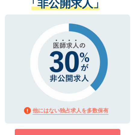
「非公開求人」
させていただきます。すぐにご転職をされ
る、プライバシーマークを取得済みです。
ない方には、長期的なサポートが可能です
ご登録いただいた個人情報は、SSL（デー
ので、まずはご登録ください。
タ暗号化）によって保護されていますの
で、機密保持に関してもご安心ください。
他にはない独占求人を多数保有