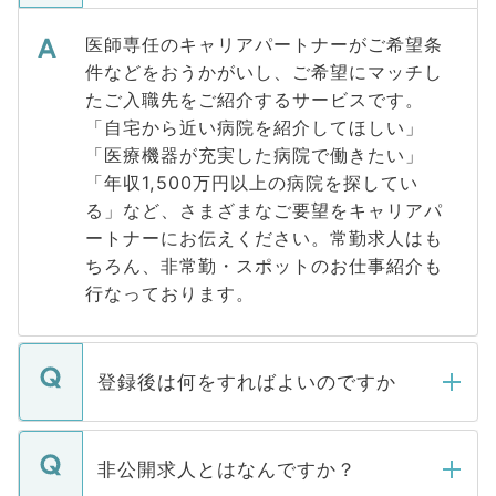
医師専任のキャリアパートナーがご希望条
件などをおうかがいし、ご希望にマッチし
たご入職先をご紹介するサービスです。
「自宅から近い病院を紹介してほしい」
「医療機器が充実した病院で働きたい」
「年収1,500万円以上の病院を探してい
る」など、さまざまなご要望をキャリアパ
ートナーにお伝えください。常勤求人はも
ちろん、非常勤・スポットのお仕事紹介も
行なっております。
登録後は何をすればよいのですか
ご登録いただきましたら、弊社担当者がご
登録内容を確認し、その後メールもしくは
非公開求人とはなんですか？
お電話にて次のステップのご案内をいたし