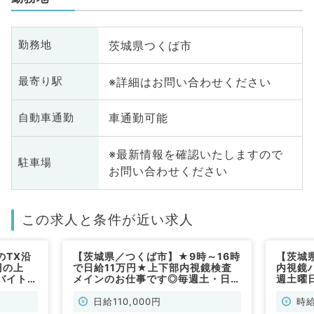
茨城県つくば市
勤務地
※詳細はお問い合わせください
最寄り駅
車通勤可能
自動車通勤
※最新情報を確認いたしますので
駐車場
お問い合わせください
この求人と条件が近い求人
のTX沿
【茨城県／つくば市】★9時～16時
【茨城
円の上
で日給11万円★上下部内視鏡検査
内視鏡バ
バイト◎
メインのお仕事です◎毎週土・日曜
週土曜
（消化器
日で募集◎（消化器内科・外科／非
インセ
常勤）
科／非
日給110,000円
時給