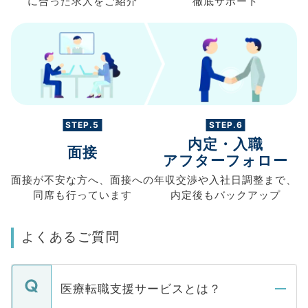
に合った求人を
ご紹介
徹底サポート
STEP.5
STEP.6
内定・入職
面接
アフターフォロー
面接が不安な方へ、
面接への
年収交渉や
入社日調整まで、
同席も
行っています
内定後もバックアップ
よくあるご質問
医療転職支援サービスとは？