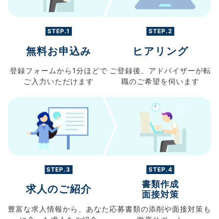
STEP.1
STEP.2
無料お申込み
ヒアリング
登録フォームから
1分ほどで
ご登録後、
アドバイザーが転
ご入力
いただけます
職の
ご希望を伺います
STEP.3
STEP.4
書類作成
求人のご紹介
面接対策
豊富な求人情報から、
あなた
応募書類の
添削や面接対策も