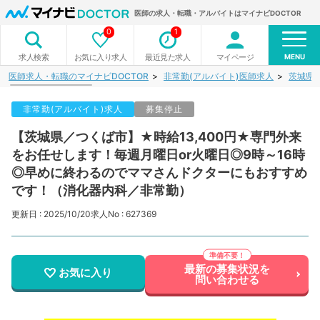
医師の求人・転職・アルバイトはマイナビDOCTOR
0
1
MENU
お気に入り求人
最近見た求人
マイページ
求人検索
医師求人・転職のマイナビDOCTOR
非常勤(アルバイト)医師求人
茨城県
非常勤(アルバイト)求人
募集停止
【茨城県／つくば市】★時給13,400円★専門外来
をお任せします！毎週月曜日or火曜日◎9時～16時
◎早めに終わるのでママさんドクターにもおすすめ
です！（消化器内科／非常勤）
更新日 : 2025/10/20
求人No : 627369
最新の募集状況を
お気に入り
問い合わせる