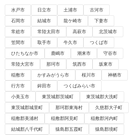
水戸市
日立市
土浦市
古河市
石岡市
結城市
龍ケ崎市
下妻市
常総市
常陸太田市
高萩市
北茨城市
笠間市
取手市
牛久市
つくば市
ひたちなか市
鹿嶋市
潮来市
守谷市
常陸大宮市
那珂市
筑西市
坂東市
稲敷市
かすみがうら市
桜川市
神栖市
行方市
鉾田市
つくばみらい市
小美玉市
東茨城郡茨城町
東茨城郡大洗町
東茨城郡城里町
那珂郡東海村
久慈郡大子町
稲敷郡美浦村
稲敷郡阿見町
稲敷郡河内町
結城郡八千代町
猿島郡五霞町
猿島郡境町