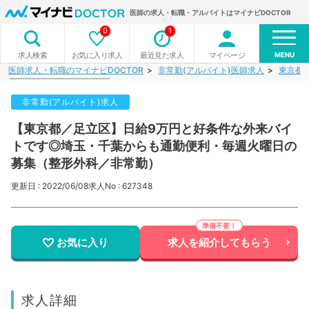
医師の求人・転職・アルバイトはマイナビDOCTOR
0
1
MENU
お気に入り求人
最近見た求人
マイページ
求人検索
医師求人・転職のマイナビDOCTOR
非常勤(アルバイト)医師求人
東京都
非常勤(アルバイト)求人
【東京都／足立区】日給9万円と好条件な外来バイ
トです◎埼玉・千葉からも通勤便利・毎週火曜日の
募集（整形外科／非常勤）
更新日 : 2022/06/08
求人No : 627348
お気に入り
求人を紹介してもらう
求人詳細