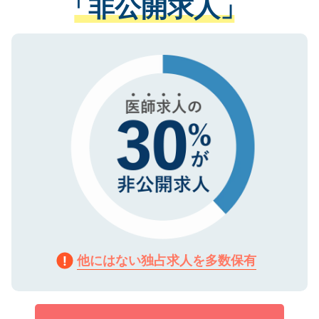
「非公開求人」
させていただきます。すぐにご転職をされ
る、プライバシーマークを取得済みです。
ない方には、長期的なサポートが可能です
ご登録いただいた個人情報は、SSL（デー
ので、まずはご登録ください。
タ暗号化）によって保護されていますの
で、機密保持に関してもご安心ください。
他にはない独占求人を多数保有