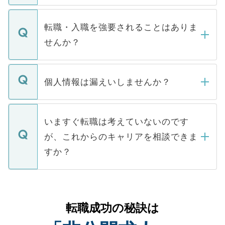
ます。通常、5営業日以内にはご連絡をせて
マイナビDOCTORで取り扱っている求人の
いただきますので、しばらくお待ちくださ
うち約3割は、Webサイトからご覧いただ
転職・入職を強要されることはありま
い。
けない「非公開求人」です。非公開求人は
せんか？
下記の理由によって、一般には公開してい
ません。
転職・入職を強要することは一切ありませ
ん。また、仮に応募先から内定をいただい
個人情報は漏えいしませんか？
■応募殺到を避けるため 人気のある医療機
たとしても、ご本人が納得しない限り、内
関を公にしてしまうと、応募が殺到する場
定を承諾する必要はありません。内定先へ
個人情報が漏えいすることはありませんの
合があります。 選考を効率よく行うため
の辞退の連絡はキャリアパートナーが行い
で、ご安心ください。当サイトからの登録
いますぐ転職は考えていないのです
に、医療機関が求める条件に合った人材の
ますので、ご安心ください。
などで収集したご登録者様の個人情報は、
が、これからのキャリアを相談できま
みを人材紹介会社に依頼するケースが増え
ご本人のキャリアアップおよび転職活動の
ています。
すか？
支援を目的に使用いたします。お預かりし
ているすべての個人データはご本人の許可
お気軽にご相談ください。先生専任のキャ
なく、医療機関側に開示したり、第三者に
リアパートナーが将来のご希望などをおう
提供することは一切ありません。また弊社
かがいして、現在の医療機関の状況や紹介
転職成功の秘訣は
は、個人情報の取り扱いについての厳密な
経験をまじえながら、適切なアドバイスを
管理基準を満たした事業者のみに付与され