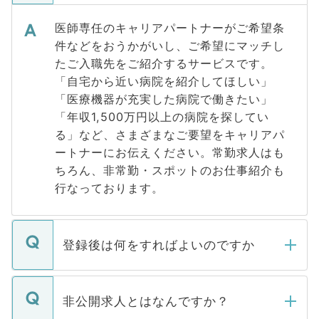
医師専任のキャリアパートナーがご希望条
件などをおうかがいし、ご希望にマッチし
たご入職先をご紹介するサービスです。
「自宅から近い病院を紹介してほしい」
「医療機器が充実した病院で働きたい」
「年収1,500万円以上の病院を探してい
る」など、さまざまなご要望をキャリアパ
ートナーにお伝えください。常勤求人はも
ちろん、非常勤・スポットのお仕事紹介も
行なっております。
登録後は何をすればよいのですか
ご登録いただきましたら、弊社担当者がご
登録内容を確認し、その後メールもしくは
非公開求人とはなんですか？
お電話にて次のステップのご案内をいたし