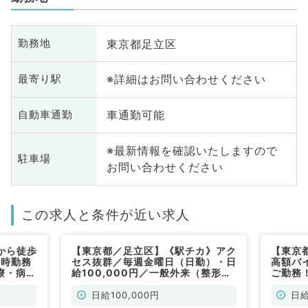
東京都足立区
勤務地
※詳細はお問い合わせください
最寄り駅
車通勤可能
自動車通勤
※最新情報を確認いたしますので
駐車場
お問い合わせください
この求人と条件が近い求人
から徒歩
【東京都／足立区】《駅チカ》アク
【東京
7時勤務
セス抜群／毎週金曜日（日勤）・日
高額バ
療・病棟
給100,000円／一般外来（整形外
ご勤務
す（整形
科／非常勤）
外科／
日給100,000円
日給