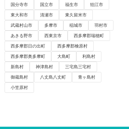
国分寺市
国立市
福生市
狛江市
東大和市
清瀬市
東久留米市
武蔵村山市
多摩市
稲城市
羽村市
あきる野市
西東京市
西多摩郡瑞穂町
西多摩郡日の出町
西多摩郡檜原村
西多摩郡奥多摩町
大島町
利島村
新島村
神津島村
三宅島三宅村
御蔵島村
八丈島八丈町
青ヶ島村
小笠原村