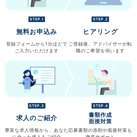
STEP.1
STEP.2
無料お申込み
ヒアリング
登録フォームから
1分ほどで
ご登録後、
アドバイザーが転
ご入力
いただけます
職の
ご希望を伺います
STEP.3
STEP.4
書類作成
求人のご紹介
面接対策
豊富な求人情報から、
あなた
応募書類の
添削や面接対策も