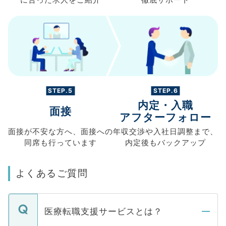
に合った求人を
ご紹介
徹底サポート
STEP.5
STEP.6
内定・入職
面接
アフターフォロー
面接が不安な方へ、
面接への
年収交渉や
入社日調整まで、
同席も
行っています
内定後もバックアップ
よくあるご質問
医療転職支援サービスとは？