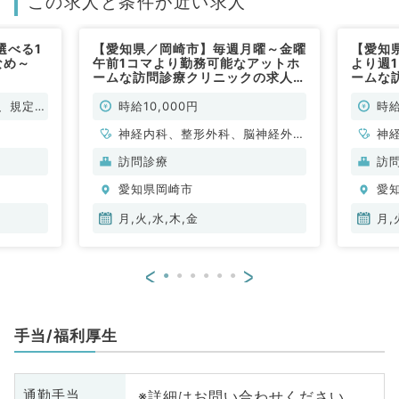
この求人と条件が近い求人
選べる1
【愛知県／岡崎市】毎週月曜～金曜
【愛知
なめ～
午前1コマより勤務可能なアットホ
より週
ームな訪問診療クリニックの求人で
ームな
す◎時給1万円（内科系・外科系／
す◎時
非常勤）
非常勤
、規定に
時給10,000円
時給
神経内科、整形外科、脳神経外
神
科、呼吸器外科、心臓血管外科、
科
訪問診療
訪
一般内科、循環器内科、呼吸器内
一
愛知県岡崎市
愛
科、消化器内科、内分泌・代謝内
科
科、腎臓内科、外科系全般、一般
科
月,火,水,木,金
月,
外科、消化器外科
外
<
>
手当/福利厚生
※詳細はお問い合わせください
通勤手当