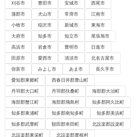
刈谷市
豊田市
安城市
西尾市
蒲郡市
犬山市
常滑市
江南市
小牧市
稲沢市
新城市
東海市
大府市
知多市
知立市
尾張旭市
高浜市
岩倉市
豊明市
日進市
田原市
愛西市
清須市
北名古屋市
弥富市
みよし市
あま市
長久手市
愛知郡東郷町
西春日井郡豊山町
丹羽郡大口町
丹羽郡扶桑町
海部郡大治町
海部郡蟹江町
海部郡飛島村
知多郡阿久比町
知多郡東浦町
知多郡南知多町
知多郡美浜町
知多郡武豊町
額田郡幸田町
北設楽郡設楽町
北設楽郡東栄町
北設楽郡豊根村