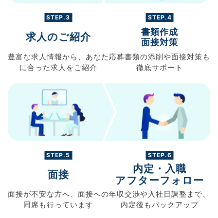
STEP.3
STEP.4
書類作成
求人のご紹介
面接対策
豊富な求人情報から、
あなた
応募書類の
添削や面接対策も
に合った求人を
ご紹介
徹底サポート
STEP.5
STEP.6
内定・入職
面接
アフターフォロー
面接が不安な方へ、
面接への
年収交渉や
入社日調整まで、
同席も
行っています
内定後もバックアップ