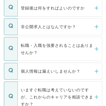
登録後は何をすればよいのですか
ご登録いただきましたら、弊社担当者がご
登録内容を確認し、その後メールもしくは
非公開求人とはなんですか？
お電話にて次のステップのご案内をいたし
ます。通常、5営業日以内にはご連絡をせて
マイナビDOCTORで取り扱っている求人の
いただきますので、しばらくお待ちくださ
うち約3割は、Webサイトからご覧いただ
転職・入職を強要されることはありま
い。
けない「非公開求人」です。非公開求人は
せんか？
下記の理由によって、一般には公開してい
ません。
転職・入職を強要することは一切ありませ
ん。また、仮に応募先から内定をいただい
個人情報は漏えいしませんか？
■応募殺到を避けるため 人気のある医療機
たとしても、ご本人が納得しない限り、内
関を公にしてしまうと、応募が殺到する場
定を承諾する必要はありません。内定先へ
個人情報が漏えいすることはありませんの
合があります。 選考を効率よく行うため
の辞退の連絡はキャリアパートナーが行い
で、ご安心ください。当サイトからの登録
いますぐ転職は考えていないのです
に、医療機関が求める条件に合った人材の
ますので、ご安心ください。
などで収集したご登録者様の個人情報は、
が、これからのキャリアを相談できま
みを人材紹介会社に依頼するケースが増え
ご本人のキャリアアップおよび転職活動の
ています。
すか？