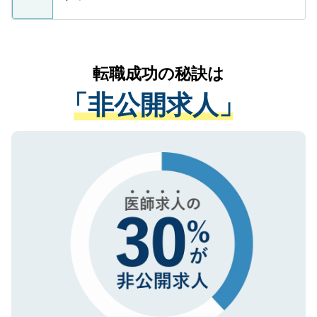
支援を目的に使用いたします。お預かりし
ているすべての個人データはご本人の許可
お気軽にご相談ください。先生専任のキャ
なく、医療機関側に開示したり、第三者に
リアパートナーが将来のご希望などをおう
提供することは一切ありません。また弊社
かがいして、現在の医療機関の状況や紹介
転職成功の秘訣は
は、個人情報の取り扱いについての厳密な
経験をまじえながら、適切なアドバイスを
管理基準を満たした事業者のみに付与され
「非公開求人」
させていただきます。すぐにご転職をされ
る、プライバシーマークを取得済みです。
ない方には、長期的なサポートが可能です
ご登録いただいた個人情報は、SSL（デー
ので、まずはご登録ください。
タ暗号化）によって保護されていますの
で、機密保持に関してもご安心ください。