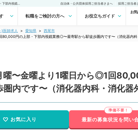
【愛知県／西尾市】毎週月曜〜金曜より1曜日から◎1回80,000円の上部・下部内視鏡業務◎〜最寄駅から駅徒歩圏内です〜（消化器内科・消化器外科／非常勤）非常勤(アルバイト)の求人｜医師の求人・転職・アルバイトは【マイナビDOCTOR】
自治体・公共団体採用ご担当者さまへ
採用ご担当者
お気
す
転職をご検討の方へ
お役立ちガイド
ト)医師求人
愛知県
西尾市
回80,000円の上部・下部内視鏡業務◎〜最寄駅から駅徒歩圏内です〜（消化器内
曜〜金曜より1曜日から◎1回80,
歩圏内です〜（消化器内科・消化器
お気に入り
最新の募集状況を問い