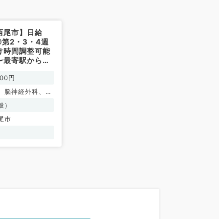
西尾市】日給
◎第2・3・4週
け時間調整可能
〜最寄駅から駅
す〜（内科系・
000円
常勤）
、脳神経外科、呼
、心臓血管外科、
般）
、循環器内科、呼
尾市
、消化器内科、腎
外科系全般、一般
化器外科