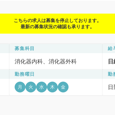
こちらの求人は募集を停止しております。
最新の募集状況の確認も承ります。
募集科目
給
消化器内科、消化器外科
日
勤務曜日
勤
部
日
月
火
水
木
金
6