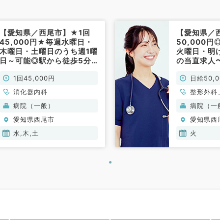
【愛知県／西尾市】★1回
【愛知県／
45,000円★毎週水曜日・
50,000円
木曜日・土曜日のうち週1曜
火曜日・明
日～可能◎駅から徒歩5分
の当直求人
程度！外来診療、病棟管
徒歩圏内で
1回45,000円
日給50,
理、上部下部内視鏡などの
外科系／非
お仕事です（消化器内科／
消化器内科
整形外科
非常勤）
吸器外科
病院（一般）
病院（一
一般内科
愛知県西尾市
愛知県西
吸器内科
臓内科、
水,木,土
火
外科、消