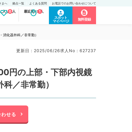
さまへ
拠点一覧
よくある質問
お電話でのお問い合わせについて
に入り求人
0
最近見た求人
1
スポット
無料登録
マイページ
科・消化器外科／非常勤）
更新日 : 2025/06/26
求人No : 627237
000円の上部・下部内視鏡
外科／非常勤）
合わせる