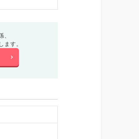
係、
します。