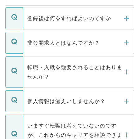
登録後は何をすればよいのですか
ご登録いただきましたら、弊社担当者がご
登録内容を確認し、その後メールもしくは
非公開求人とはなんですか？
お電話にて次のステップのご案内をいたし
ます。通常、5営業日以内にはご連絡をせて
マイナビDOCTORで取り扱っている求人の
いただきますので、しばらくお待ちくださ
うち約3割は、Webサイトからご覧いただ
転職・入職を強要されることはありま
い。
けない「非公開求人」です。非公開求人は
せんか？
下記の理由によって、一般には公開してい
ません。
転職・入職を強要することは一切ありませ
ん。また、仮に応募先から内定をいただい
個人情報は漏えいしませんか？
■応募殺到を避けるため 人気のある医療機
たとしても、ご本人が納得しない限り、内
関を公にしてしまうと、応募が殺到する場
定を承諾する必要はありません。内定先へ
個人情報が漏えいすることはありませんの
合があります。 選考を効率よく行うため
の辞退の連絡はキャリアパートナーが行い
で、ご安心ください。当サイトからの登録
いますぐ転職は考えていないのです
に、医療機関が求める条件に合った人材の
ますので、ご安心ください。
などで収集したご登録者様の個人情報は、
が、これからのキャリアを相談できま
みを人材紹介会社に依頼するケースが増え