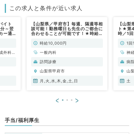
この求人と条件が近い求人
バイト
【山梨県／甲府市】毎週、隔週等相
【山梨
0分～翌
談可能！勤務曜日も先生のご都合に
ト★第4
イカー通
合わせることが可能です！★時給1
時／1回
常勤）
万円★施設中心の訪問診療のお仕
勤可♪
事！（内科系／非常勤）
時給10,000円
1回
成外科、
一般内科
神
、心臓血
脳
訪問診療
病
器科、一
管
山梨県甲府市
山
吸器内
般
・代謝内
科
月,火,水,木,金,土,日
土
、血液内
科
科、消化
科
<
>
病科、大
器
腸
手当/福利厚生