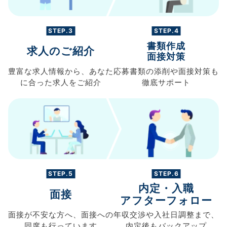
STEP.3
STEP.4
書類作成
求人のご紹介
面接対策
豊富な求人情報から、
あなた
応募書類の
添削や面接対策も
に合った求人を
ご紹介
徹底サポート
STEP.5
STEP.6
内定・入職
面接
アフターフォロー
面接が不安な方へ、
面接への
年収交渉や
入社日調整まで、
同席も
行っています
内定後もバックアップ