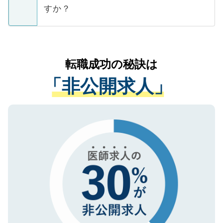
ご本人のキャリアアップおよび転職活動の
ています。
すか？
支援を目的に使用いたします。お預かりし
ているすべての個人データはご本人の許可
お気軽にご相談ください。先生専任のキャ
なく、医療機関側に開示したり、第三者に
リアパートナーが将来のご希望などをおう
提供することは一切ありません。また弊社
かがいして、現在の医療機関の状況や紹介
転職成功の秘訣は
は、個人情報の取り扱いについての厳密な
経験をまじえながら、適切なアドバイスを
管理基準を満たした事業者のみに付与され
「非公開求人」
させていただきます。すぐにご転職をされ
る、プライバシーマークを取得済みです。
ない方には、長期的なサポートが可能です
ご登録いただいた個人情報は、SSL（デー
ので、まずはご登録ください。
タ暗号化）によって保護されていますの
で、機密保持に関してもご安心ください。