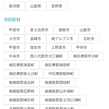
新潟県
山梨県
長野県
市区町村
甲府市
富士吉田市
都留市
山梨市
大月市
韮崎市
南アルプス市
北杜市
甲斐市
笛吹市
上野原市
甲州市
中央市
西八代郡市川三郷町
南巨摩郡早川町
南巨摩郡身延町
南巨摩郡南部町
南巨摩郡富士川町
中巨摩郡昭和町
南都留郡道志村
南都留郡西桂町
南都留郡忍野村
南都留郡山中湖村
南都留郡鳴沢村
南都留郡富士河口湖町
北都留郡小菅村
北都留郡丹波山村