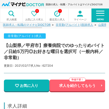
医師の求人・転職・アルバイトはマイナビDOCTOR
0
1
MENU
お気に入り求人
最近見た求人
マイページ
求人検索
医師求人・転職のマイナビDOCTOR
非常勤(アルバイト)医師求人
山梨県
非常勤(アルバイト)求人
【山梨県／甲府市】療養病院でのゆったりめバイト
／日給5万円◎お好きな曜日を選択可（一般内科／
非常勤）
更新日 : 2021/02/17
求人No : 627204
お気に入り
求人を紹介してもらう
求人詳細