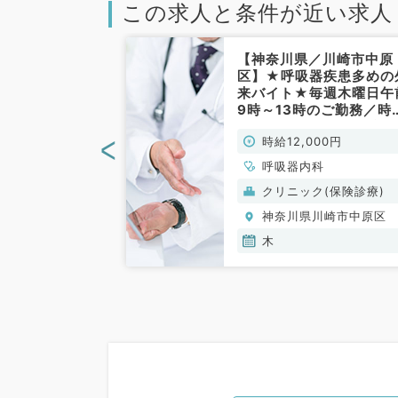
この求人と条件が近い求人
／川崎市】稀少
【神奈川県／川崎市中原
能なOCバイ
区】★呼吸器疾患多めの
円＋出動手当◎
来バイト★毎週木曜日午
曜のうち1曜日
9時～13時のご勤務／時
能（内科系／非
12,000円◎駅チカで通
<
00円
時給12,000円
便利♪（呼吸器内科／非
勤）
、一般内科、循環
呼吸器内科
呼吸器内科、消化
(保険診療)
クリニック(保険診療)
内分泌・代謝内
川崎市中原区
神奈川県川崎市中原区
内科、老年内科、
木,金,土,日
木