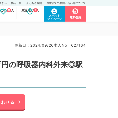
さまへ
拠点一覧
よくある質問
お電話でのお問い合わせについて
に入り求人
0
最近見た求人
1
スポット
無料登録
マイページ
更新日 : 2024/09/26
求人No : 627164
1万円の呼吸器内科外来◎駅
合わせる