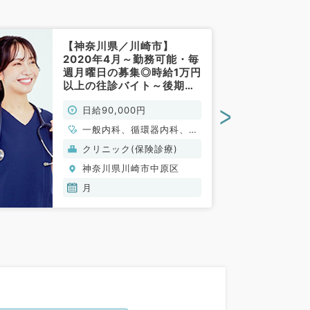
【神奈川県／川崎市】
2020年4月～勤務可能・毎
週月曜日の募集◎時給1万円
以上の往診バイト～後期研
修医の先生も相談可能～
>
日給90,000円
（内科系／非常勤）
一般内科、循環器内科、呼
吸器内科、消化器内科、内
クリニック(保険診療)
分泌・代謝内科、腎臓内
神奈川県川崎市中原区
科、老年内科
月