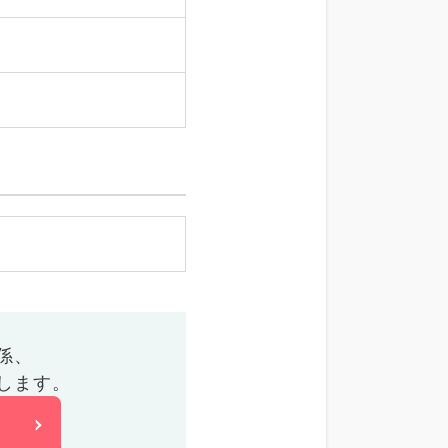
係、
します。