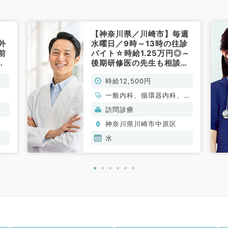
【神奈川県／川崎市】毎週
外
水曜日／9時～13時の往診
前
バイト☆時給1.25万円◎～
給
後期研修医の先生も相談可
勤
能です～（内科系／非常
時給12,500円
常
勤）
一般内科、循環器内科、呼
吸器内科、消化器内科、内
訪問診療
分泌・代謝内科、腎臓内
神奈川県川崎市中原区
科、老年内科
水