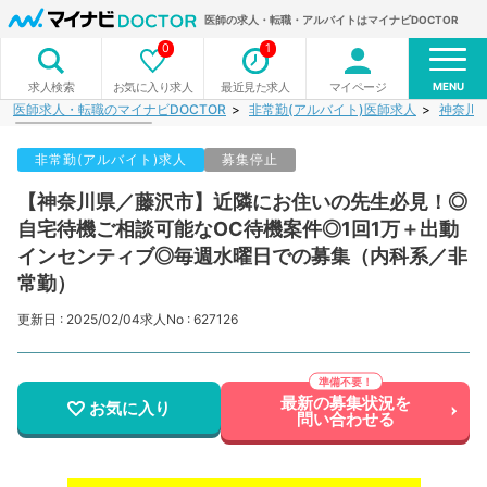
医師の求人・転職・アルバイトはマイナビDOCTOR
0
1
MENU
お気に入り求人
最近見た求人
マイページ
求人検索
医師求人・転職のマイナビDOCTOR
非常勤(アルバイト)医師求人
神奈川
非常勤(アルバイト)求人
募集停止
【神奈川県／藤沢市】近隣にお住いの先生必見！◎
自宅待機ご相談可能なOC待機案件◎1回1万＋出動
インセンティブ◎毎週水曜日での募集（内科系／非
常勤）
更新日 : 2025/02/04
求人No : 627126
最新の募集状況を
お気に入り
問い合わせる