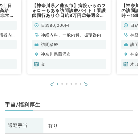
の土日
【神奈川県／藤沢市】病院からのフ
【神奈
と高給
ォローもある訪問診療バイト！看護
の訪問
／非常
師同行あり◇日給8万円◎毎週金曜
時～1
日勤務◎（内科系／非常勤）
す！（
日給80,000円
日給
環器内
神経内科、一般内科、循環器内
神
内科、内
科、呼吸器内科、消化器内科、内
科
訪問診療
訪
科、老年
分泌・代謝内科、腎臓内科、老年
分
神奈川県藤沢市
神
内科、血液内科、膠原病科
金
木,
<
>
手当/福利厚生
有り
通勤手当