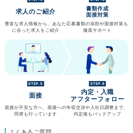
書類作成
求人のご紹介
面接対策
豊富な求人情報から、
あなた
応募書類の
添削や面接対策も
に合った求人を
ご紹介
徹底サポート
STEP.5
STEP.6
内定・入職
面接
アフターフォロー
面接が不安な方へ、
面接への
年収交渉や
入社日調整まで、
同席も
行っています
内定後もバックアップ
よくあるご質問