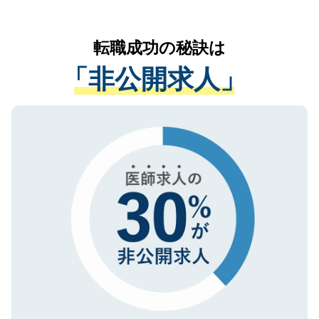
お気軽にご相談ください。先生専任のキャ
なく、医療機関側に開示したり、第三者に
リアパートナーが将来のご希望などをおう
提供することは一切ありません。また弊社
かがいして、現在の医療機関の状況や紹介
転職成功の秘訣は
は、個人情報の取り扱いについての厳密な
経験をまじえながら、適切なアドバイスを
管理基準を満たした事業者のみに付与され
「非公開求人」
させていただきます。すぐにご転職をされ
る、プライバシーマークを取得済みです。
ない方には、長期的なサポートが可能です
ご登録いただいた個人情報は、SSL（デー
ので、まずはご登録ください。
タ暗号化）によって保護されていますの
で、機密保持に関してもご安心ください。