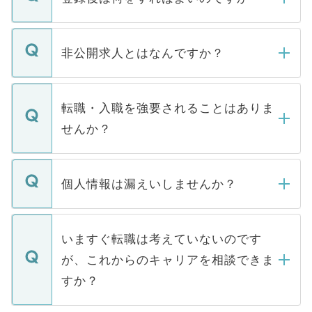
ご登録いただきましたら、弊社担当者がご
登録内容を確認し、その後メールもしくは
非公開求人とはなんですか？
お電話にて次のステップのご案内をいたし
ます。通常、5営業日以内にはご連絡をせて
マイナビDOCTORで取り扱っている求人の
いただきますので、しばらくお待ちくださ
うち約3割は、Webサイトからご覧いただ
転職・入職を強要されることはありま
い。
けない「非公開求人」です。非公開求人は
せんか？
下記の理由によって、一般には公開してい
ません。
転職・入職を強要することは一切ありませ
ん。また、仮に応募先から内定をいただい
個人情報は漏えいしませんか？
■応募殺到を避けるため 人気のある医療機
たとしても、ご本人が納得しない限り、内
関を公にしてしまうと、応募が殺到する場
定を承諾する必要はありません。内定先へ
個人情報が漏えいすることはありませんの
合があります。 選考を効率よく行うため
の辞退の連絡はキャリアパートナーが行い
で、ご安心ください。当サイトからの登録
いますぐ転職は考えていないのです
に、医療機関が求める条件に合った人材の
ますので、ご安心ください。
などで収集したご登録者様の個人情報は、
が、これからのキャリアを相談できま
みを人材紹介会社に依頼するケースが増え
ご本人のキャリアアップおよび転職活動の
ています。
すか？
支援を目的に使用いたします。お預かりし
ているすべての個人データはご本人の許可