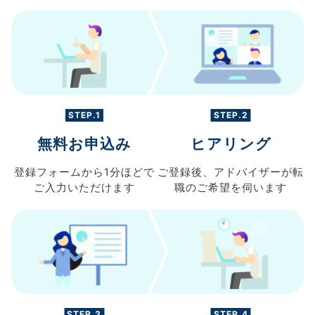
STEP.1
STEP.2
無料お申込み
ヒアリング
登録フォームから
1分ほどで
ご登録後、
アドバイザーが転
ご入力
いただけます
職の
ご希望を伺います
STEP.3
STEP.4