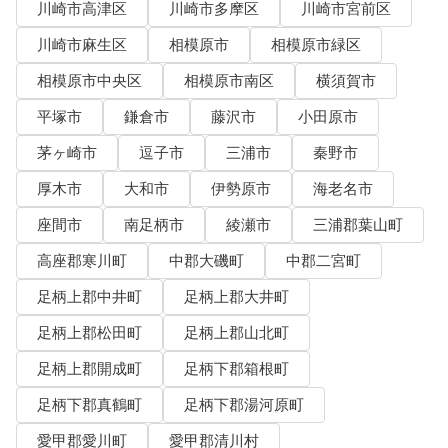
川崎市高津区
川崎市多摩区
川崎市宮前区
川崎市麻生区
相模原市
相模原市緑区
相模原市中央区
相模原市南区
横須賀市
平塚市
鎌倉市
藤沢市
小田原市
茅ヶ崎市
逗子市
三浦市
秦野市
厚木市
大和市
伊勢原市
海老名市
座間市
南足柄市
綾瀬市
三浦郡葉山町
高座郡寒川町
中郡大磯町
中郡二宮町
足柄上郡中井町
足柄上郡大井町
足柄上郡松田町
足柄上郡山北町
足柄上郡開成町
足柄下郡箱根町
足柄下郡真鶴町
足柄下郡湯河原町
愛甲郡愛川町
愛甲郡清川村