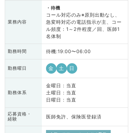
待機
コール対応のみ※原則出動なし、
急変時対応の電話指示が主、コー
業務内容
ル頻度：1～2件程度／回、医師1
名体制
待機:19:00〜06:00
勤務時間
金
土
日
勤務曜日
金曜日 : 当直
土曜日 : 当直
勤務体系
日曜日 : 当直
応募資格・
医師免許、保険医登録済
経験