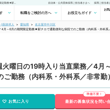
【愛知県／名古屋市】毎週火曜日の19時入り当直業務／4月～6月の期間限定勤務★駅チカで通勤便利な病院でのご勤務（内科系・外科系／非常勤）非常勤(アルバイト)の求人｜医師の求人・転職・アルバイトは【マイナビDOCTOR】
自治体・公共団体採用ご担当者さまへ
採用ご担当者
お気
す
転職をご検討の方へ
お役立ちガイド
ト)医師求人
愛知県
名古屋市中川区
／4月～6月の期間限定勤務★駅チカで通勤便利な病院でのご勤務（内科系・外科系
火曜日の19時入り当直業務／4月
のご勤務（内科系・外科系／非常勤
お気に入り
最新の募集状況を問い