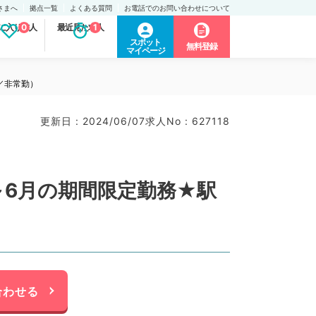
さまへ
拠点一覧
よくある質問
お電話でのお問い合わせについて
に入り求人
0
最近見た求人
1
スポット
無料登録
マイページ
／非常勤）
更新日 : 2024/06/07
求人No : 627118
～6月の期間限定勤務★駅
）
合わせる