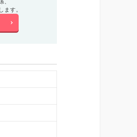
係、
します。