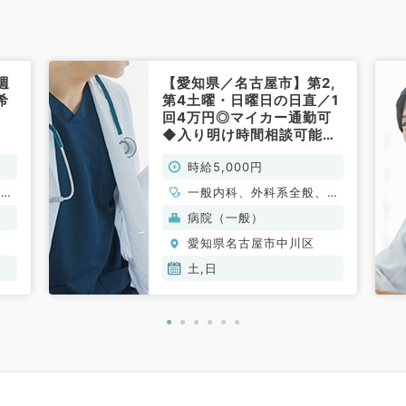
週
【愛知県／名古屋市】第2,
希
第4土曜・日曜日の日直／1
回4万円◎マイカー通勤可
◆入り明け時間相談可能で
す！（内科系・外科系／非
時給5,000円
常勤）
循環
一般内科、外科系全般、一
消化
般外科
病院（一般）
内
愛知県名古屋市中川区
科、
土,日