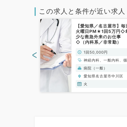
この求人と条件が近い求人
古屋市】第1・
【愛知県／名古屋市】毎
、第1・3・5日
火曜日PM★1回5万円◇
◎訪問診療のお
少な救急外来のお仕事
0万円（内科系
◇（内科系／非常勤）
<
000円
1回50,000円
神経内科、一般内科、
器内科、呼吸器内科、
病院（一般）
器内科、内分泌・代謝
古屋市中川区
愛知県名古屋市中川区
科、腎臓内科、老年内
血液内科、膠原病科
火