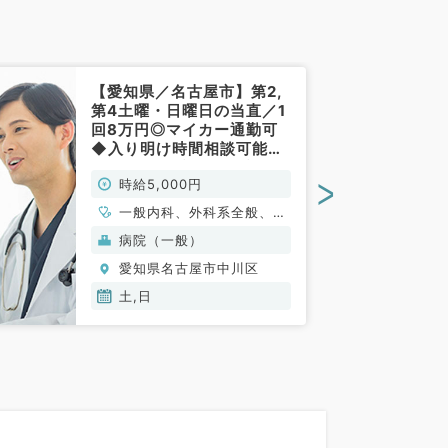
【愛知県／名古屋市】第2,
第4土曜・日曜日の当直／1
回8万円◎マイカー通勤可
◆入り明け時間相談可能で
す！（内科系・外科系／非
>
時給5,000円
常勤）
一般内科、外科系全般、一
般外科
病院（一般）
愛知県名古屋市中川区
土,日