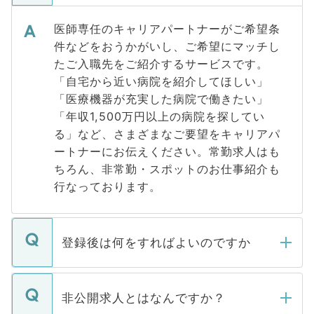
医師専任のキャリアパートナーがご希望条
件などをおうかがいし、ご希望にマッチし
たご入職先をご紹介するサービスです。
「自宅から近い病院を紹介してほしい」
「医療機器が充実した病院で働きたい」
「年収1,500万円以上の病院を探してい
る」など、さまざまなご要望をキャリアパ
ートナーにお伝えください。常勤求人はも
ちろん、非常勤・スポットのお仕事紹介も
行なっております。
登録後は何をすればよいのですか
ご登録いただきましたら、弊社担当者がご
登録内容を確認し、その後メールもしくは
非公開求人とはなんですか？
お電話にて次のステップのご案内をいたし