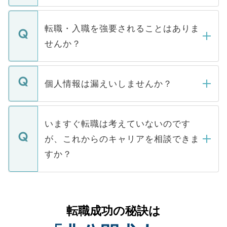
ます。通常、5営業日以内にはご連絡をせて
マイナビDOCTORで取り扱っている求人の
いただきますので、しばらくお待ちくださ
うち約3割は、Webサイトからご覧いただ
転職・入職を強要されることはありま
い。
けない「非公開求人」です。非公開求人は
せんか？
下記の理由によって、一般には公開してい
ません。
転職・入職を強要することは一切ありませ
ん。また、仮に応募先から内定をいただい
個人情報は漏えいしませんか？
■応募殺到を避けるため 人気のある医療機
たとしても、ご本人が納得しない限り、内
関を公にしてしまうと、応募が殺到する場
定を承諾する必要はありません。内定先へ
個人情報が漏えいすることはありませんの
合があります。 選考を効率よく行うため
の辞退の連絡はキャリアパートナーが行い
で、ご安心ください。当サイトからの登録
いますぐ転職は考えていないのです
に、医療機関が求める条件に合った人材の
ますので、ご安心ください。
などで収集したご登録者様の個人情報は、
が、これからのキャリアを相談できま
みを人材紹介会社に依頼するケースが増え
ご本人のキャリアアップおよび転職活動の
ています。
すか？
支援を目的に使用いたします。お預かりし
ているすべての個人データはご本人の許可
お気軽にご相談ください。先生専任のキャ
なく、医療機関側に開示したり、第三者に
リアパートナーが将来のご希望などをおう
提供することは一切ありません。また弊社
かがいして、現在の医療機関の状況や紹介
転職成功の秘訣は
は、個人情報の取り扱いについての厳密な
経験をまじえながら、適切なアドバイスを
管理基準を満たした事業者のみに付与され