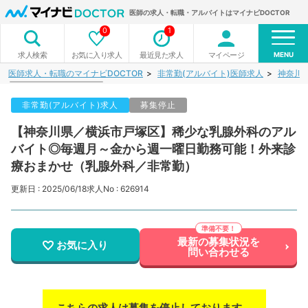
医師の求人・転職・アルバイトはマイナビDOCTOR
0
1
MENU
お気に入り求人
最近見た求人
マイページ
求人検索
医師求人・転職のマイナビDOCTOR
非常勤(アルバイト)医師求人
神奈川
非常勤(アルバイト)求人
募集停止
【神奈川県／横浜市戸塚区】稀少な乳腺外科のアル
バイト◎毎週月～金から週一曜日勤務可能！外来診
療おまかせ（乳腺外科／非常勤）
更新日 : 2025/06/18
求人No : 626914
最新の募集状況を
お気に入り
問い合わせる
こちらの求人は募集を停止しております。