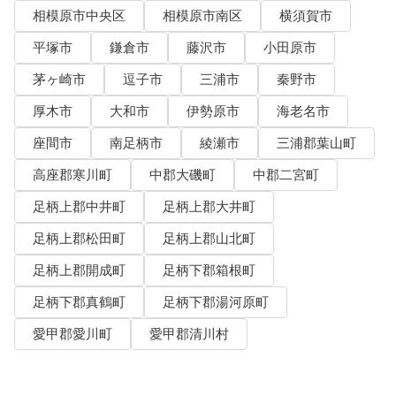
相模原市中央区
相模原市南区
横須賀市
平塚市
鎌倉市
藤沢市
小田原市
茅ヶ崎市
逗子市
三浦市
秦野市
厚木市
大和市
伊勢原市
海老名市
座間市
南足柄市
綾瀬市
三浦郡葉山町
高座郡寒川町
中郡大磯町
中郡二宮町
足柄上郡中井町
足柄上郡大井町
足柄上郡松田町
足柄上郡山北町
足柄上郡開成町
足柄下郡箱根町
足柄下郡真鶴町
足柄下郡湯河原町
愛甲郡愛川町
愛甲郡清川村