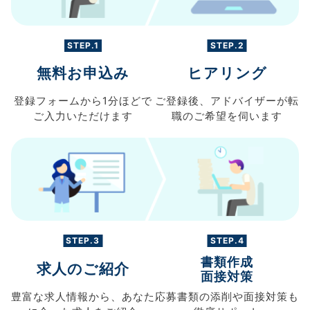
STEP.1
STEP.2
無料お申込み
ヒアリング
登録フォームから
1分ほどで
ご登録後、
アドバイザーが転
ご入力
いただけます
職の
ご希望を伺います
STEP.3
STEP.4
書類作成
求人のご紹介
面接対策
豊富な求人情報から、
あなた
応募書類の
添削や面接対策も