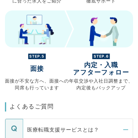
に合った求人を
ご紹介
徹底サポート
STEP.5
STEP.6
内定・入職
面接
アフターフォロー
面接が不安な方へ、
面接への
年収交渉や
入社日調整まで、
同席も
行っています
内定後もバックアップ
よくあるご質問
医療転職支援サービスとは？