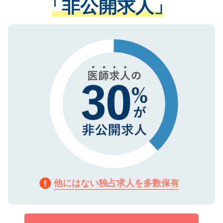
「非公開求人」
させていただきます。すぐにご転職をされ
る、プライバシーマークを取得済みです。
ない方には、長期的なサポートが可能です
ご登録いただいた個人情報は、SSL（デー
ので、まずはご登録ください。
タ暗号化）によって保護されていますの
で、機密保持に関してもご安心ください。
他にはない独占求人を多数保有