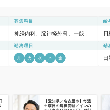
募集科目
給
神経内科、脳神経外科、一般内
日
科、循環器内科、消化器内科、
勤務曜日
勤
老年内科、血液内科、外科系全
般、一般外科
日
月
火
水
木
金
6
日
【愛知県／名古屋市】毎週
水
土曜日の病棟管理メインの