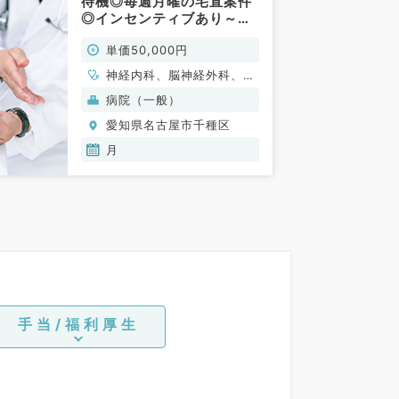
待機◎毎週月曜の宅直案件
◎インセンティブあり～人
気エリア・アクセス抜群で
単価50,000円
す～（内科系・外科系／非
常勤）
神経内科、脳神経外科、一
般内科、老年内科、外科系
病院（一般）
全般、一般外科
愛知県名古屋市千種区
月
手当/福利厚生