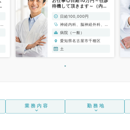
人
お仕事◎日給10万円～往診
で
待機して頂きます～（内科
系・外科系／非常勤）
日給100,000円
、一
神経内科、脳神経外科、一
科系
般内科、老年内科、外科系
病院（一般）
全般、一般外科
愛知県名古屋市千種区
土
業務内容
勤務地