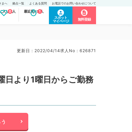
さまへ
拠点一覧
よくある質問
お電話でのお問い合わせについて
に入り求人
0
最近見た求人
1
スポット
無料登録
マイページ
更新日 : 2022/04/14
求人No : 626871
曜日より1曜日からご勤務
らう