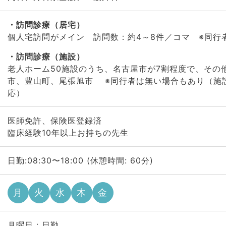
訪問診療（居宅）
個人宅訪問がメイン 訪問数：約4～8件／コマ ※同行
訪問診療（施設）
老人ホーム50施設のうち、名古屋市が7割程度で、その
市、豊山町、尾張旭市 ※同行者は無い場合もあり（施
応）
医師免許、保険医登録済
臨床経験10年以上お持ちの先生
日勤:08:30〜18:00 (休憩時間: 60分)
月
火
水
木
金
月曜日 : 日勤