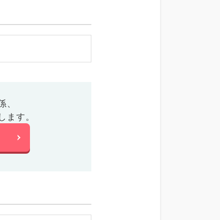
係、
します。