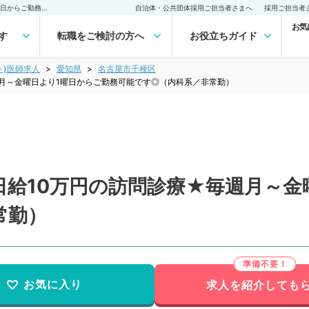
【愛知県／名古屋市】★日給10万円の訪問診療★毎週月～金曜日より1曜日からご勤務可能です◎（内科系／非常勤）非常勤(アルバイト)の求人｜医師の求人・転職・アルバイトは【マイナビDOCTOR】
自治体・公共団体採用ご担当者さまへ
採用ご担当者
お気
す
転職をご検討の方へ
お役立ちガイド
ト)医師求人
愛知県
名古屋市千種区
月～金曜日より1曜日からご勤務可能です◎（内科系／非常勤）
日給10万円の訪問診療★毎週月～金
常勤）
お気に入り
求人を紹介しても