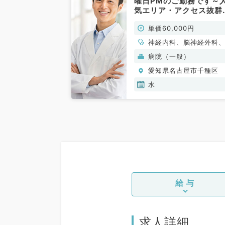
曜日PMのご勤務です～
気エリア・アクセス抜群
す～（内科系／非常勤）
単価60,000円
神経内科、脳神経外科
般内科、老年内科、外
病院（一般）
全般、一般外科
愛知県名古屋市千種区
水
給与
求人詳細