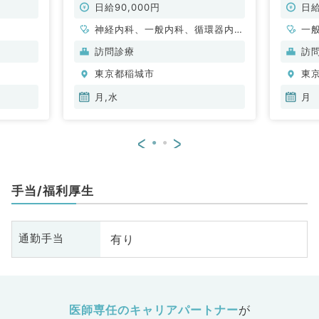
／非常勤）
日給90,000円
日給
神経内科、一般内科、循環器内
一
科、呼吸器内科、消化器内科、内
訪問診療
訪
分泌・代謝内科、腎臓内科、老年
東京都稲城市
東
内科、血液内科、膠原病科
月,水
月
<
>
手当/福利厚生
有り
通勤手当
医師専任のキャリアパートナー
が