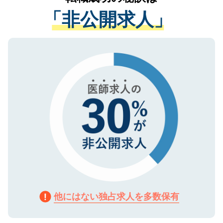
経験をまじえながら、適切なアドバイスを
管理基準を満たした事業者のみに付与され
「非公開求人」
させていただきます。すぐにご転職をされ
る、プライバシーマークを取得済みです。
ない方には、長期的なサポートが可能です
ご登録いただいた個人情報は、SSL（デー
ので、まずはご登録ください。
タ暗号化）によって保護されていますの
で、機密保持に関してもご安心ください。
他にはない独占求人を多数保有