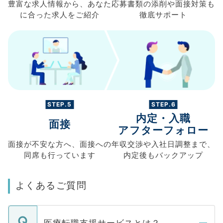
豊富な求人情報から、
あなた
応募書類の
添削や面接対策も
に合った求人を
ご紹介
徹底サポート
STEP.5
STEP.6
内定・入職
面接
アフターフォロー
面接が不安な方へ、
面接への
年収交渉や
入社日調整まで、
同席も
行っています
内定後もバックアップ
よくあるご質問