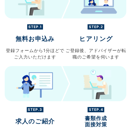
STEP.1
STEP.2
無料お申込み
ヒアリング
登録フォームから
1分ほどで
ご登録後、
アドバイザーが転
ご入力
いただけます
職の
ご希望を伺います
STEP.3
STEP.4
書類作成
求人のご紹介
面接対策