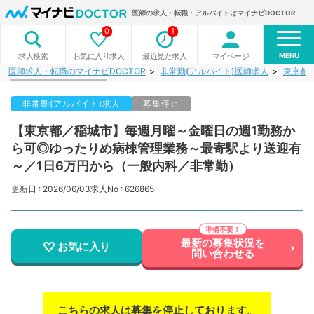
医師の求人・転職・アルバイトはマイナビDOCTOR
0
1
MENU
お気に入り求人
最近見た求人
マイページ
求人検索
医師求人・転職のマイナビDOCTOR
非常勤(アルバイト)医師求人
東京都
非常勤(アルバイト)求人
募集停止
【東京都／稲城市】毎週月曜～金曜日の週1勤務か
ら可◎ゆったりめ病棟管理業務～最寄駅より送迎有
～／1日6万円から（一般内科／非常勤）
更新日 : 2026/06/03
求人No : 626865
最新の募集状況を
お気に入り
問い合わせる
こちらの求人は募集を停止しております。