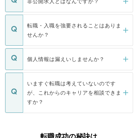
非公開求人とはなんですか？
お電話にて次のステップのご案内をいたし
ます。通常、5営業日以内にはご連絡をせて
マイナビDOCTORで取り扱っている求人の
いただきますので、しばらくお待ちくださ
うち約3割は、Webサイトからご覧いただ
転職・入職を強要されることはありま
い。
けない「非公開求人」です。非公開求人は
せんか？
下記の理由によって、一般には公開してい
ません。
転職・入職を強要することは一切ありませ
ん。また、仮に応募先から内定をいただい
個人情報は漏えいしませんか？
■応募殺到を避けるため 人気のある医療機
たとしても、ご本人が納得しない限り、内
関を公にしてしまうと、応募が殺到する場
定を承諾する必要はありません。内定先へ
個人情報が漏えいすることはありませんの
合があります。 選考を効率よく行うため
の辞退の連絡はキャリアパートナーが行い
で、ご安心ください。当サイトからの登録
いますぐ転職は考えていないのです
に、医療機関が求める条件に合った人材の
ますので、ご安心ください。
などで収集したご登録者様の個人情報は、
が、これからのキャリアを相談できま
みを人材紹介会社に依頼するケースが増え
ご本人のキャリアアップおよび転職活動の
ています。
すか？
支援を目的に使用いたします。お預かりし
ているすべての個人データはご本人の許可
お気軽にご相談ください。先生専任のキャ
なく、医療機関側に開示したり、第三者に
リアパートナーが将来のご希望などをおう
提供することは一切ありません。また弊社
かがいして、現在の医療機関の状況や紹介
転職成功の秘訣は
は、個人情報の取り扱いについての厳密な