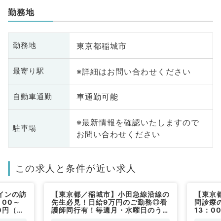
勤務地
東京都稲城市
勤務地
※詳細はお問い合わせください
最寄り駅
車通勤可能
自動車通勤
※最新情報を確認いたしますので
駐車場
お問い合わせください
この求人と条件が近い求人
インの訪
【東京都／稲城市】小田急線沿線の
【東京
00～
先生必見！日給9万円のご勤務◎看
問診療
0円（内
護師同行有！毎週月・水曜日のうち
13：0
1曜日よりご勤務可能◎（科目不問
科・非