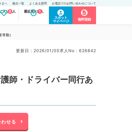
さまへ
拠点一覧
よくある質問
お電話でのお問い合わせについて
に入り求人
0
最近見た求人
1
スポット
無料登録
マイページ
非常勤）
更新日 : 2026/01/05
求人No : 626842
看護師・ドライバー同行あ
合わせる