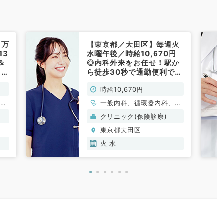
1万
【東京都／大田区】毎週火
13
水曜午後／時給10,670円
＆
◎内科外来をお任せ！駅か
ック
ら徒歩30秒で通勤便利です
科
♪（内科系／非常勤）
時給10,670円
謝内
一般内科、循環器内科、呼
吸器内科、消化器内科、内
クリニック(保険診療)
分泌・代謝内科、腎臓内科
東京都大田区
火,水