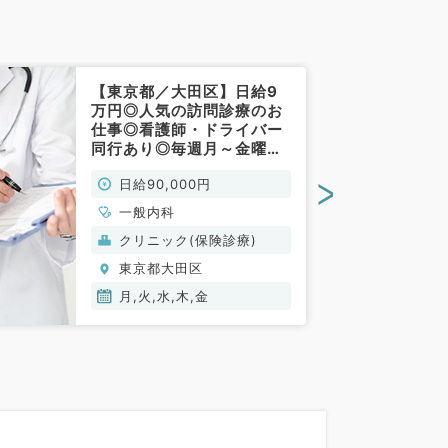
【東京都／大田区】日給9
万円◎人気の訪問診療のお
仕事◎看護師・ドライバー
同行あり◎毎週月～金曜日
でゆったりめのご勤務（一
>
日給90,000円
般内科／非常勤）
一般内科
クリニック(保険診療)
東京都大田区
月,火,水,木,金