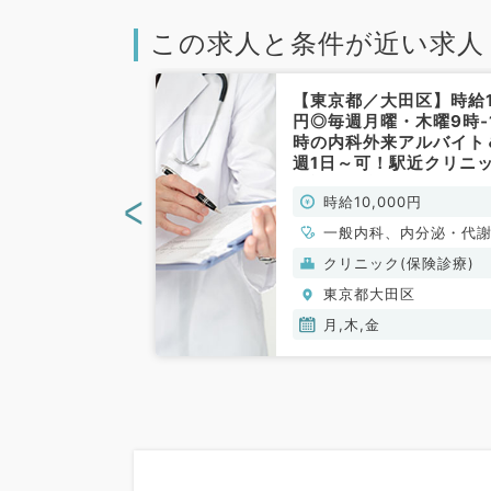
この求人と条件が近い求人
区】週1日～勤
【東京都／大田区】時給
・水・金／日給
円◎毎週月曜・木曜9時‐
！9時～18時で
時の内科外来アルバイト
お仕事です！
週1日～可！駅近クリニ
／非常勤）
で通勤便利です（一般内
<
00円
時給10,000円
／非常勤）
一般内科、内分泌・代
科
(保険診療)
クリニック(保険診療)
田区
東京都大田区
金
月,木,金