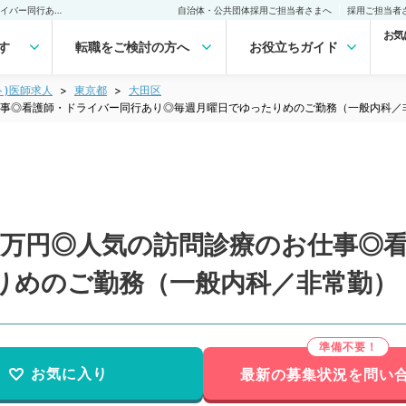
【東京都／大田区】日給9万円◎人気の訪問診療のお仕事◎看護師・ドライバー同行あり◎毎週月曜日でゆったりめのご勤務（一般内科／非常勤）非常勤(アルバイト)の求人｜医師の求人・転職・アルバイトは【マイナビDOCTOR】
自治体・公共団体採用ご担当者さまへ
採用ご担当者
お気
す
転職をご検討の方へ
お役立ちガイド
ト)医師求人
東京都
大田区
仕事◎看護師・ドライバー同行あり◎毎週月曜日でゆったりめのご勤務（一般内科／
9万円◎人気の訪問診療のお仕事◎
りめのご勤務（一般内科／非常勤）
お気に入り
最新の募集状況を問い