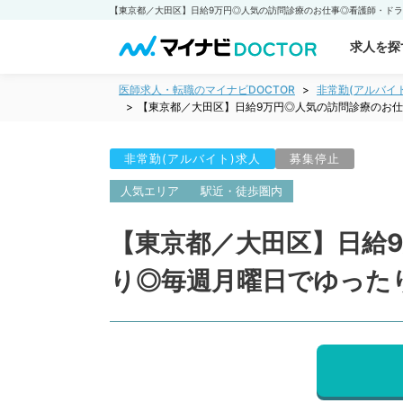
求人を探
医師求人・転職のマイナビDOCTOR
非常勤(アルバイ
【東京都／大田区】日給9万円◎人気の訪問診療のお
非常勤(アルバイト)求人
募集停止
人気エリア
駅近・徒歩圏内
【東京都／大田区】日給
り◎毎週月曜日でゆった