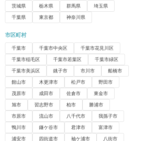
茨城県
栃木県
群馬県
埼玉県
千葉県
東京都
神奈川県
市区町村
千葉市
千葉市中央区
千葉市花見川区
千葉市稲毛区
千葉市若葉区
千葉市緑区
千葉市美浜区
銚子市
市川市
船橋市
館山市
木更津市
松戸市
野田市
茂原市
成田市
佐倉市
東金市
旭市
習志野市
柏市
勝浦市
市原市
流山市
八千代市
我孫子市
鴨川市
鎌ケ谷市
君津市
富津市
浦安市
四街道市
袖ケ浦市
八街市