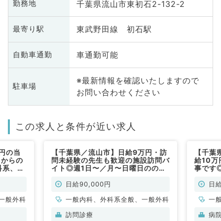
千葉県流山市東初石2-132-2
勤務地
東武野田線 初石駅
最寄り駅
車通勤可能
自動車通勤
※最新情報を確認いたしますので
駐車場
お問い合わせください
この求人と条件が近い求人
円の当
【千葉県／流山市】日給9万円・訪
【千葉
回からの
問未経験の先生も歓迎の施設訪問バ
給10
科系、外
イト◎週1日〜／月〜日曜日ののい
事です
ずれかで勤務可！週3日社保加入や
勤務可
時短勤務も応相談です（内科系／非
日給90,000円
日給
常勤）
一般外科
一般内科、外科系全般、一般外科
一
訪問診療
病