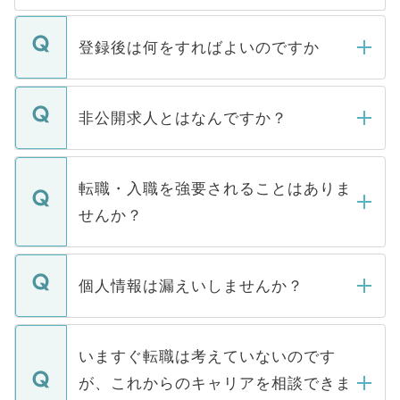
登録後は何をすればよいのですか
ご登録いただきましたら、弊社担当者がご
登録内容を確認し、その後メールもしくは
非公開求人とはなんですか？
お電話にて次のステップのご案内をいたし
ます。通常、5営業日以内にはご連絡をせて
マイナビDOCTORで取り扱っている求人の
いただきますので、しばらくお待ちくださ
うち約3割は、Webサイトからご覧いただ
転職・入職を強要されることはありま
い。
けない「非公開求人」です。非公開求人は
せんか？
下記の理由によって、一般には公開してい
ません。
転職・入職を強要することは一切ありませ
ん。また、仮に応募先から内定をいただい
個人情報は漏えいしませんか？
■応募殺到を避けるため 人気のある医療機
たとしても、ご本人が納得しない限り、内
関を公にしてしまうと、応募が殺到する場
定を承諾する必要はありません。内定先へ
個人情報が漏えいすることはありませんの
合があります。 選考を効率よく行うため
の辞退の連絡はキャリアパートナーが行い
で、ご安心ください。当サイトからの登録
いますぐ転職は考えていないのです
に、医療機関が求める条件に合った人材の
ますので、ご安心ください。
などで収集したご登録者様の個人情報は、
が、これからのキャリアを相談できま
みを人材紹介会社に依頼するケースが増え
ご本人のキャリアアップおよび転職活動の