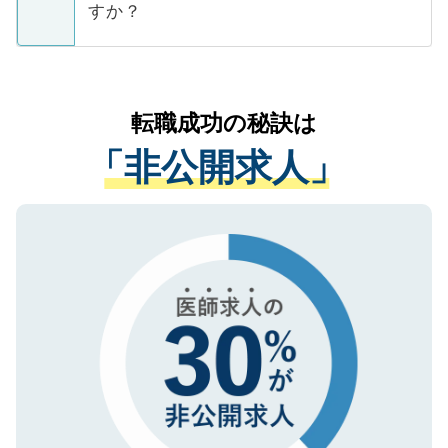
ています。
すか？
支援を目的に使用いたします。お預かりし
ているすべての個人データはご本人の許可
お気軽にご相談ください。先生専任のキャ
なく、医療機関側に開示したり、第三者に
リアパートナーが将来のご希望などをおう
提供することは一切ありません。また弊社
かがいして、現在の医療機関の状況や紹介
転職成功の秘訣は
は、個人情報の取り扱いについての厳密な
経験をまじえながら、適切なアドバイスを
管理基準を満たした事業者のみに付与され
「非公開求人」
させていただきます。すぐにご転職をされ
る、プライバシーマークを取得済みです。
ない方には、長期的なサポートが可能です
ご登録いただいた個人情報は、SSL（デー
ので、まずはご登録ください。
タ暗号化）によって保護されていますの
で、機密保持に関してもご安心ください。