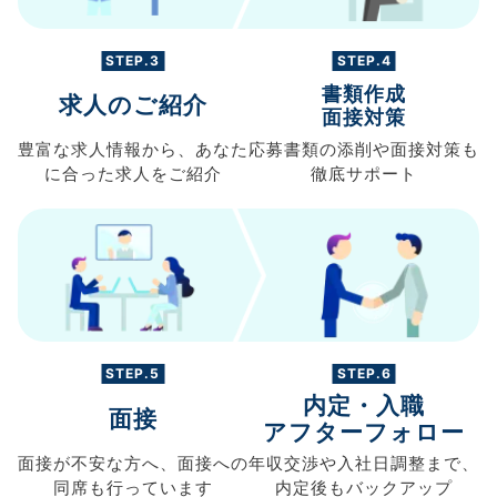
STEP.3
STEP.4
書類作成
求人のご紹介
面接対策
豊富な求人情報から、
あなた
応募書類の
添削や面接対策も
に合った求人を
ご紹介
徹底サポート
STEP.5
STEP.6
内定・入職
面接
アフターフォロー
面接が不安な方へ、
面接への
年収交渉や
入社日調整まで、
同席も
行っています
内定後もバックアップ