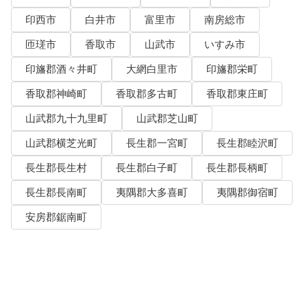
印西市
白井市
富里市
南房総市
匝瑳市
香取市
山武市
いすみ市
印旛郡酒々井町
大網白里市
印旛郡栄町
香取郡神崎町
香取郡多古町
香取郡東庄町
山武郡九十九里町
山武郡芝山町
山武郡横芝光町
長生郡一宮町
長生郡睦沢町
長生郡長生村
長生郡白子町
長生郡長柄町
長生郡長南町
夷隅郡大多喜町
夷隅郡御宿町
安房郡鋸南町