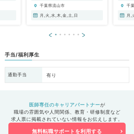
千葉県流山市
千
月,火,水,木,金,土,日
月,
<
>
手当/福利厚生
有り
通勤手当
医師専任のキャリアパートナー
が
職場の雰囲気や人間関係、
教育・研修制度など
求人票に掲載されていない情報をお伝えします。
無料転職サポートを利用する