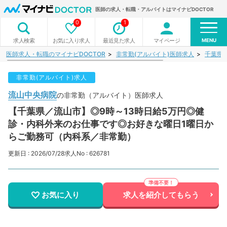
医師の求人・転職・アルバイトはマイナビDOCTOR
0
1
MENU
お気に入り求人
最近見た求人
マイページ
求人検索
医師求人・転職のマイナビDOCTOR
非常勤(アルバイト)医師求人
千葉県
非常勤(アルバイト)求人
流山中央病院
の非常勤（アルバイト）医師求人
【千葉県／流山市】◎9時～13時日給5万円◎健
診・内科外来のお仕事です◎お好きな曜日1曜日か
らご勤務可（内科系／非常勤）
更新日 : 2026/07/28
求人No : 626781
お気に入り
求人を紹介してもらう